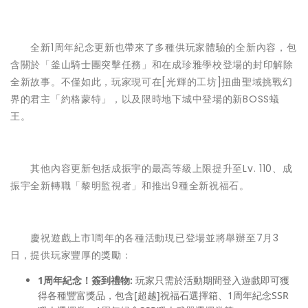
全新1周年紀念更新也帶來了多種供玩家體驗的全新內容，包
含關於「釜山騎士團突擊任務」和在成珍雅學校登場的封印解除
全新故事。不僅如此，玩家現可在[光輝的工坊]扭曲聖域挑戰幻
界的君主「約格蒙特」，以及限時地下城中登場的新BOSS蟻
王。
其他內容更新包括成振宇的最高等級上限提升至Lv. 110、成
振宇全新轉職「黎明監視者」和推出9種全新祝福石。
慶祝遊戲上市1周年的各種活動現已登場並將舉辦至7月3
日，提供玩家豐厚的獎勵：
1
周年紀念！簽到禮物
:
玩家只需於活動期間登入遊戲即可獲
得各種豐富獎品，包含[超越]祝福石選擇箱、1周年紀念SSR