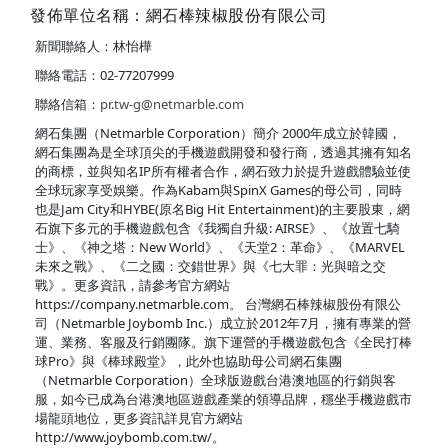
發佈單位名稱：網石棒辣椒股份有限公司
新聞聯絡人：林怡樺
聯絡電話：02-77207999
聯絡信箱：
pr.tw-g@netmarble.com
網石集團（Netmarble Corporation）簡介 2000年成立於韓國，
網石集團為是全球頂尖的手機遊戲開發和發行商，透過其擁有知名
的商標，並與知名IP所有權者合作，網石致力於提升遊戲體驗並使
全球玩家享受娛樂。作為Kabam與SpinX Games的母公司，同時
也是Jam City和HYBE(原名Big Hit Entertainment)的主要股東，網
石旗下多元的手機遊戲包含《我獨自升級: AIRSE》、《放置七騎
士》、《神之塔：New World》、《天堂2：革命》、《MARVEL
未來之戰》、《二之國：交錯世界》與《七大罪：光與暗之交
戰》。更多資訊，請參考官方網站
https://company.netmarble.com。 台灣網石棒辣椒股份有限公
司（Netmarble Joybomb Inc.）成立於2012年7月，擁有專業的營
運、業務、客服及行銷團隊。旗下運營的手機遊戲包含《全民打棒
球Pro》與《棒球殿堂》，此外也協助母公司網石集團
（Netmarble Corporation）全球版遊戲台港澳地區的行銷與客
服，如今已成為台港澳地區遊戲產業的領導品牌，穩坐手機遊戲市
場龍頭地位，更多資訊詳見官方網站
http://www.joybomb.com.tw/。