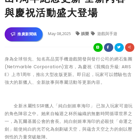
與慶祝活動盛大登場
May 08,2025
娛樂
遊戲與手遊
推廣新聞稿
身為全球領先、知名高品質手機遊戲開發與發行公司的網石集團
(Netmarble Corporation)宣布，為慶祝《我獨自升級: ARIS
E》上市1周年，推出大型改版更新。即日起，玩家可以體驗包含
強大的新獵人、全新故事與專屬活動等更新內容。
全新水屬性SSR獵人「純白劍姬車海印」 已加入玩家可遊玩
的角色陣容之中。她來自輪迴之杯所編織的無數時間循環世界之
一，為瓦爾基麗公會的會長。純白劍姬車海印的必殺技「命運之
劍」能使純白的光芒化為劍劃破天空，與蘊含天空之力的劍以壓
倒性的力量突破敵陣。