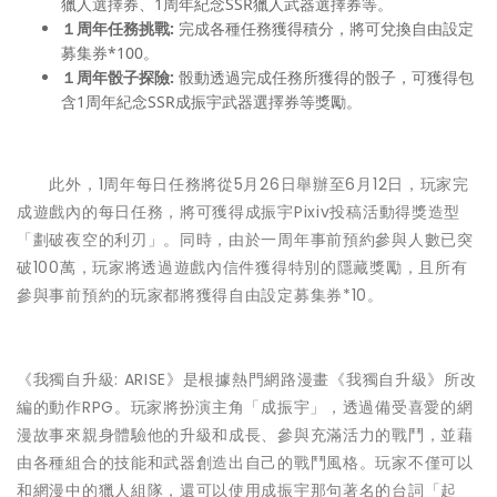
獵人選擇券、1周年紀念SSR獵人武器選擇券等。
１周年任務挑戰
:
完成各種任務獲得積分，將可兌換自由設定
募集券*100。
１周年骰子探險
:
骰動透過完成任務所獲得的骰子，可獲得包
含1周年紀念SSR成振宇武器選擇券等獎勵。
此外，1周年每日任務將從5月26日舉辦至6月12日，玩家完
成遊戲內的每日任務，將可獲得成振宇Pixiv投稿活動得獎造型
「劃破夜空的利刃」。同時，由於一周年事前預約參與人數已突
破100萬，玩家將透過遊戲內信件獲得特別的隱藏獎勵，且所有
參與事前預約的玩家都將獲得自由設定募集券*10。
《我獨自升級: ARISE》是根據熱門網路漫畫《我獨自升級》所改
編的動作RPG。玩家將扮演主角「成振宇」，透過備受喜愛的網
漫故事來親身體驗他的升級和成長、參與充滿活力的戰鬥，並藉
由各種組合的技能和武器創造出自己的戰鬥風格。玩家不僅可以
和網漫中的獵人組隊，還可以使用成振宇那句著名的台詞「起