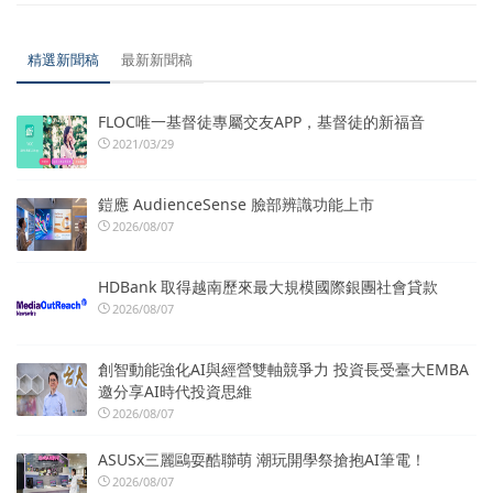
精選新聞稿
最新新聞稿
FLOC唯一基督徒專屬交友APP，基督徒的新福音
2021/03/29
鎧應 AudienceSense 臉部辨識功能上市
2026/08/07
HDBank 取得越南歷來最大規模國際銀團社會貸款
2026/08/07
創智動能強化AI與經營雙軸競爭力 投資長受臺大EMBA
邀分享AI時代投資思維
2026/08/07
ASUSx三麗鷗耍酷聯萌 潮玩開學祭搶抱AI筆電！
2026/08/07