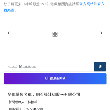
欲了解更多《棒球殿堂Live》遊戲相關資訊請至
官方網站
和
官方
粉絲團
。
推廣新聞稿
發佈單位名稱：網石棒辣椒股份有限公司
新聞聯絡人：林怡樺
聯絡電話：02-77207999