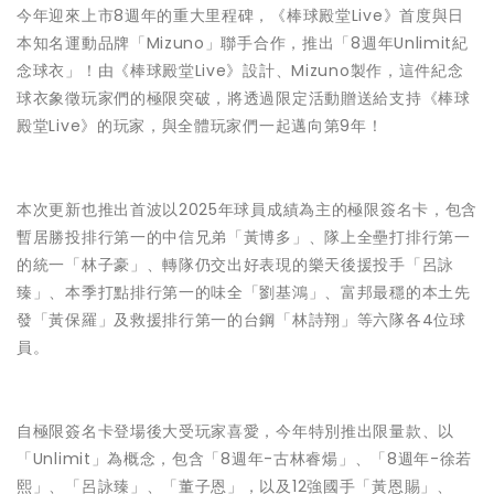
今年迎來上市8週年的重大里程碑，《棒球殿堂Live》首度與日
本知名運動品牌「Mizuno」聯手合作，推出「8週年Unlimit紀
念球衣」！由《棒球殿堂Live》設計、Mizuno製作，這件紀念
球衣象徵玩家們的極限突破，將透過限定活動贈送給支持《棒球
殿堂Live》的玩家，與全體玩家們一起邁向第9年！
本次更新也推出首波以2025年球員成績為主的極限簽名卡，包含
暫居勝投排行第一的中信兄弟「黃博多」、隊上全壘打排行第一
的統一「林子豪」、轉隊仍交出好表現的樂天後援投手「呂詠
臻」、本季打點排行第一的味全「劉基鴻」、富邦最穩的本土先
發「黃保羅」及救援排行第一的台鋼「林詩翔」等六隊各4位球
員。
自極限簽名卡登場後大受玩家喜愛，今年特別推出限量款、以
「Unlimit」為概念，包含「8週年-古林睿煬」、「8週年-徐若
熙」、「呂詠臻」、「董子恩」，以及12強國手「黃恩賜」、