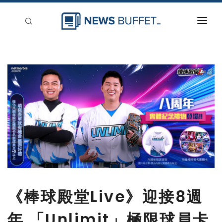
回到首頁
新聞稿分類
登入
刊登
《棒球殿堂Live》迎接8週
年 「Unlimit」極限球員卡