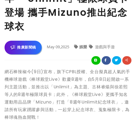
登場 攜手Mizuno推出紀念
球衣
May 09,2025
娛樂
遊戲與手遊
推廣新聞稿
網石棒辣椒今(9日)宣布，旗下CPBL授權、全台擬真超人氣的手
機棒球遊戲《棒球殿堂Live》歡慶8週年，自5月8日起開啟一系
列主題活動，並推出以「Unlimit」為主題、古林睿煬與徐若熙
等人的8週年極限球員卡；此外，《棒球殿堂Live》更攜手知名
運動用品品牌「Mizuno」打造「8週年Unlimit紀念球衣」，邀
請所有玩家踴躍參與活動，一起穿上紀念球衣、蒐集極限卡，為
棒球魂熱血開戰！