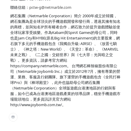
聯絡信箱：
pr.tw-g@netmarble.com
網石集團（Netmarble Corporation）簡介 2000年成立於韓國，
網石集團為是全球頂尖的手機遊戲開發和發行商，透過其擁有知名
的商標，並與知名IP所有權者合作，網石致力於提升遊戲體驗並使
全球玩家享受娛樂。作為Kabam與SpinX Games的母公司，同時
也是Jam City和HYBE(原名Big Hit Entertainment)的主要股東，網
石旗下多元的手機遊戲包含《我獨自升級: AIRSE》、《放置七騎
士》、《神之塔：New World》、《天堂2：革命》、《MARVEL
未來之戰》、《二之國：交錯世界》與《七大罪：光與暗之交
戰》。更多資訊，請參考官方網站
https://company.netmarble.com。 台灣網石棒辣椒股份有限公
司（Netmarble Joybomb Inc.）成立於2012年7月，擁有專業的營
運、業務、客服及行銷團隊。旗下運營的手機遊戲包含《全民打棒
球Pro》與《棒球殿堂》，此外也協助母公司網石集團
（Netmarble Corporation）全球版遊戲台港澳地區的行銷與客
服，如今已成為台港澳地區遊戲產業的領導品牌，穩坐手機遊戲市
場龍頭地位，更多資訊詳見官方網站
http://www.joybomb.com.tw/。