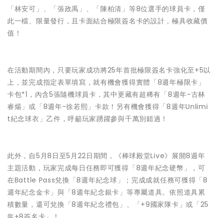
「林安可」、「張政禹」、「陳柏清」等8位選手的球員卡，僅
此一檔、限量發行，且卡面結合極限簽名卡的設計，極具收藏價
值！
在活動期間內，只要玩家成功將25年首批極限簽名卡強化至+5以
上，並完成指定表單填寫，就有機會獲得實體「8週年極限卡」
卡包*1，內含5張隨機球員卡，其中更藏有超稀有「8週年-古林
睿煬」或「8週年-徐若熙」卡款！另有機會獲得「8週年Unlimi
t紀念球衣」乙件，呼籲玩家踴躍參與千萬別錯過！
此外，自5月8日至5月22日期間，《棒球殿堂Live》展開8週年
主題活動，玩家完成每日任務即可獲得「8週年紀念硬幣」，可
在Battle Pass兌換「8週年紀念球」；完成成就任務可獲得「8
週年紀念金卡」與「8週年紀念銀卡」等專屬道具。依照道具累
積數量，還可兌換「8週年紀念禮包」、「+9國家隊卡」或「25
年+8簽名卡」！