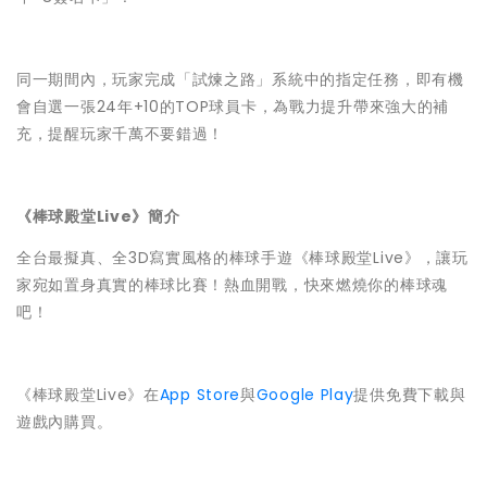
同一期間內，玩家完成「試煉之路」系統中的指定任務，即有機
會自選一張24年+10的TOP球員卡，為戰力提升帶來強大的補
充，提醒玩家千萬不要錯過！
《棒球殿堂
Live
》簡介
全台最擬真、全3D寫實風格的棒球手遊《棒球殿堂Live》，讓玩
家宛如置身真實的棒球比賽！熱血開戰，快來燃燒你的棒球魂
吧！
《棒球殿堂Live》在
App Store
與
Google Play
提供免費下載與
遊戲內購買。