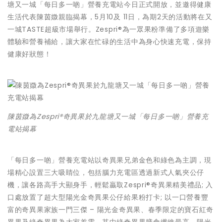
塘又一城「每日多一啲」營養充電站今日正式開放，並邀得健康
生活代表陳茵媺親臨揭幕，5月10及 11日，為期2天的活動將在又
一城TASTE超級市場舉行。Zespri®為一眾果粉準備了多項遊樂
體驗和營養補給，讓大家在忙碌的生活中為身心快速充電，保持
健康好狀態！
陳茵媺為Zespri®奇異果於九龍塘又一城「每日多一啲」營養充
電站揭幕
「每日多一啲」營養充電站以奇異果兄弟金色和綠色為主調，現
場精心設置三大吸睛位，包括腦力充電區透過新式人氣夾公仔
機，讓各路高手大顯身手，輕鬆贏取Zespri®奇異果精美禮品; 入
口處放置了超大型陽光金奇異果公仔給果粉打卡; 以一口營養豐
富的奇異果家族一門三傑 – 陽光金奇異果、春季限定的寶石紅奇
異果及綠奇異果為大家差電，其中綠奇異果膳食纖維最高，陽光