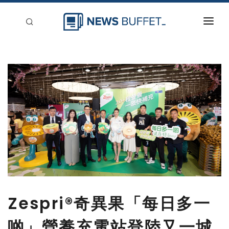
回到首頁
新聞稿分類
登入
刊登
Zespri®奇異果「每日多一
啲」營養充電站登陸又一城