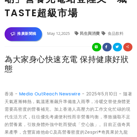
TASTE超級市場
May 12,2025
民生與消費
食品飲料
推廣新聞稿
為大家身心快速充電 保持健康好狀
態
香港 -
Media OutReach Newswire
- 2025年5月10日 - 隨著
天氣逐漸轉熱，氣溫逐漸飆升準備進入雨季，冷暖交替使身體更
需要高密度的營養補充。加上香港人高壓力的工作文化忙碌的現
代生活方式，往往優先考慮便利性而非營養均衡，導致攝取不足
的營養素，引致身體外強中乾而變成「空心族」。目前正值奇異
果產季，含豐富維他命C及高營養密度的Zespri®奇異果於九龍