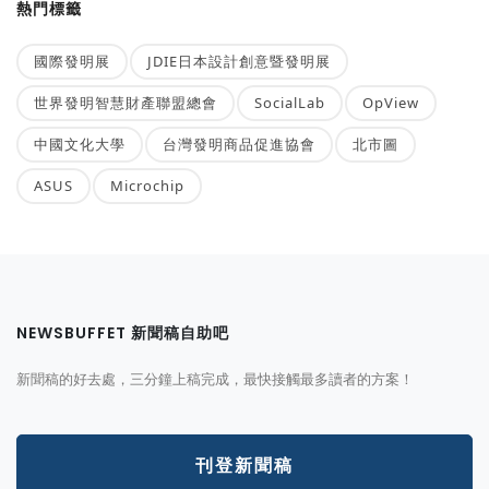
熱門標籤
國際發明展
JDIE日本設計創意暨發明展
世界發明智慧財產聯盟總會
SocialLab
OpView
中國文化大學
台灣發明商品促進協會
北市圖
ASUS
Microchip
NEWSBUFFET 新聞稿自助吧
新聞稿的好去處，三分鐘上稿完成，最快接觸最多讀者的方案！
刊登新聞稿