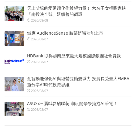
天上父親的愛延續化作希望力量！ 六名子女捐贈家扶
「南投映全號」延續善的循環
2026/08/08
鎧應 AudienceSense 臉部辨識功能上市
2026/08/07
HDBank 取得越南歷來最大規模國際銀團社會貸款
2026/08/07
創智動能強化AI與經營雙軸競爭力 投資長受臺大EMBA
邀分享AI時代投資思維
2026/08/07
ASUSx三麗鷗耍酷聯萌 潮玩開學祭搶抱AI筆電！
2026/08/07