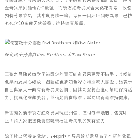
金奇異果則維他命C最強，而寶石紅奇異果含天然花青素，散發
獨特莓果香氣，其甜度更勝一籌。每日一口細細個奇異果，已快
充包含20多種天然營養，維持健康所需。
陳茵媺十分喜歡Kiwi Brothers 和Kiwi Sister
三孩之母陳茵媺對季節限定的寶石紅奇異果更愛不惜手，其粉紅
色果肉及果心綻放一圈圈紅色夢幻色彩亦特別惹人喜愛，她表示
自己與家人一向有食奇異果習慣，因其高營養密度可幫助保持活
力、抗氧化養顏美容，並補足膳食纖維，幫助腸胃道維持健康。
新西蘭的新季寶石紅奇異果現已開售，僅限每年幾週，售完即
止！請大家把握機會體驗寶石紅奇異果的獨有魅力！
除了推出營養充電站，Zespri®奇異果近期還發布了全新的電視