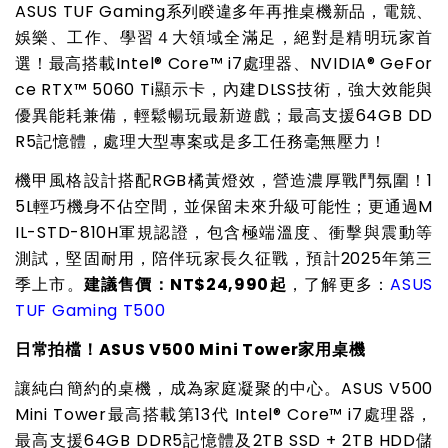
ASUS TUF Gaming
系列睽違多年再推桌機新品，電競、
娛樂、工作、學習４大領域全滿足，絕對是精明玩家首
選！最高搭載Intel® Core™ i7處理器、NVIDIA® GeFor
ce RTX™ 5060 Ti顯示卡，內建DLSS技術，強大效能與
優異能耗兼備，輕鬆暢玩最新遊戲；最高支援64GB DD
R5記憶體，處理大型專案或是多工任務毫無壓力！
機甲風格設計搭配RGB橘黃燈效，營造濃厚戰鬥氛圍！1
5L輕巧機身不佔空間，並保留未來升級可能性；更通過M
IL-STD-810H軍規認證，包含極端溫度、衝擊與震動等
測試，堅固耐用，陪伴玩家長久征戰，預計2025年第三
季上市。
建議售價：NT$24,990起
，了解更多：
ASUS
TUF Gaming T500
日常拍檔！ASUS V500 Mini Tower家用桌機
讓純白簡約的桌機，成為家庭凝聚的中心。ASUS V500
Mini Tower最高搭載第13代 Intel® Core™ i7處理器，
最高支援64GB DDR5記憶體及2TB SSD + 2TB HDD儲