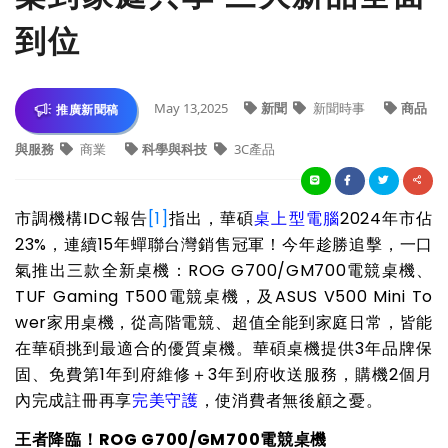
到位
May 13,2025
新聞
新聞時事
商品
推廣新聞稿
與服務
商業
科學與科技
3C產品
市調機構IDC報告
[1]
指出，華碩
桌上型電腦
2024
年市佔
23%，連續15年蟬聯台灣銷售冠軍！今年趁勝追擊，一口
氣推出三款全新桌機：ROG G700/GM700電競桌機、
TUF Gaming T500電競桌機，及ASUS V500 Mini To
wer家用桌機，從高階電競、超值全能到家庭日常，皆能
在華碩挑到最適合的優質桌機。華碩桌機提供3年品牌保
固、免費第1年到府維修＋3年到府收送服務
，購機2個月
內完成註冊再享
完美守護
，使消費者無後顧之憂。
王者降臨！ROG G700/GM700電競桌機