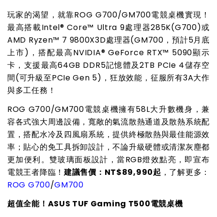
玩家的渴望，就靠ROG G700/GM700電競桌機實現！
最高搭載Intel® Core™ Ultra 9處理器285K(G700)或
AMD Ryzen™ 7 9800X3D處理器(GM700，預計5月底
上市)，搭配最高NVIDIA® GeForce RTX™ 5090顯示
卡，支援最高64GB DDR5記憶體及2TB PCIe 4儲存空
間(可升級至PCIe Gen 5)，狂放效能，征服所有3A大作
與多工任務！
ROG G700/GM700
電競桌機擁有58L大升數機身，兼
容各式強大周邊設備，寬敞的氣流散熱通道及散熱系統配
置，搭配水冷及四風扇系統，提供終極散熱與最佳能源效
率；貼心的免工具拆卸設計，不論升級硬體或清潔灰塵都
更加便利。雙玻璃面板設計，當RGB燈效點亮，即宣布
電競王者降臨！
建議售價：NT$89,990起
，了解更多：
ROG G700
/
GM700
超值全能！ASUS TUF Gaming T500電競桌機