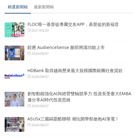
精選新聞稿
最新新聞稿
FLOC唯一基督徒專屬交友APP，基督徒的新福音
2021/03/29
鎧應 AudienceSense 臉部辨識功能上市
2026/08/07
HDBank 取得越南歷來最大規模國際銀團社會貸款
2026/08/07
創智動能強化AI與經營雙軸競爭力 投資長受臺大EMBA
邀分享AI時代投資思維
2026/08/07
ASUSx三麗鷗耍酷聯萌 潮玩開學祭搶抱AI筆電！
2026/08/07