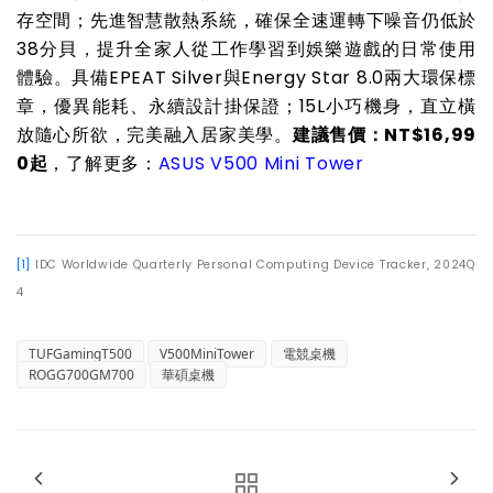
存空間；先進智慧散熱系統，確保全速運轉下噪音仍低於
38分貝，提升全家人從工作學習到娛樂遊戲的日常使用
體驗。具備EPEAT Silver與Energy Star 8.0兩大環保標
章，優異能耗、永續設計掛保證；15L小巧機身，直立橫
放隨心所欲，完美融入居家美學。
建議售價：NT$16,99
0起
，了解更多：
ASUS V500 Mini Tower
[1]
IDC Worldwide Quarterly Personal Computing Device Tracker, 2024Q
4
TUFGamingT500
V500MiniTower
電競桌機
ROGG700GM700
華碩桌機