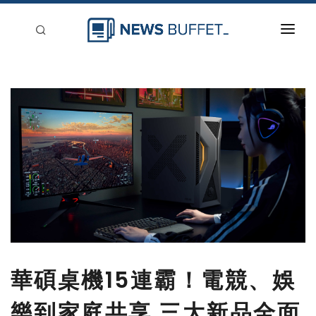
回到首頁
新聞稿分類
登入
刊登
華碩桌機15連霸！電競、娛
樂到家庭共享 三大新品全面