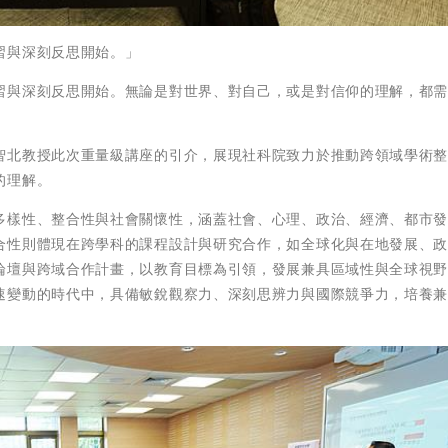
習與深刻反思開始。」
習與深刻反思開始。無論是對世界、對自己，或是對信仰的理解，都
智北教授此次重量級講座的引介，展現社科院致力於推動跨領域學術
的理解。
多樣性、整合性與社會關懷性，涵蓋社會、心理、政治、經濟、都市
合性則體現在跨學科的課程設計與研究合作，如全球化與在地發展、
論壇與跨域合作計畫，以教育目標為引領，發展兼具區域性與全球視
速變動的時代中，具備敏銳觀察力、深刻思辨力與國際競爭力，培養