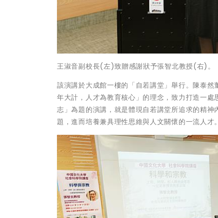
王淑音副校長(左)致贈感謝狀予張智北教授(右)。
該演講於大成館一樓的「自若講堂」舉行。陳泰然
年大計，人才為教育核心」的理念，致力打造一處
志」為題的演講，就是體現自若講堂所追求的精神
題，進而培養兼具理性思維與人文關懷的一流人才