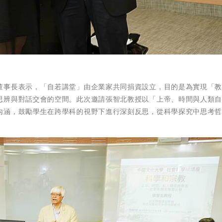
董事長表示，「自若講堂」由企業家共同捐資設立，目的是為實現「
思辨與對話交會的空間。此次邀請張智北教授以「上帝、時間與人類
內涵，鼓勵學生在跨學科的視野下進行深刻反思，從科學探究中思考
。