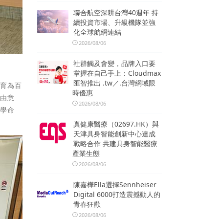
聯合航空深耕台灣40週年 持
續投資市場、升級機隊並強
化全球航網連結
2026/08/06
社群觸及會變，品牌入口要
掌握在自己手上：Cloudmax
匯智推出 .tw／.台灣網域限
教育為百
時優惠
自由意
2026/08/06
哲學命
真健康醫療（02697.HK）與
天津具身智能創新中心達成
戰略合作 共建具身智能醫療
產業生態
2026/08/06
陳嘉樺Ella選擇Sennheiser
Digital 6000打造震撼動人的
青春狂歡
2026/08/06