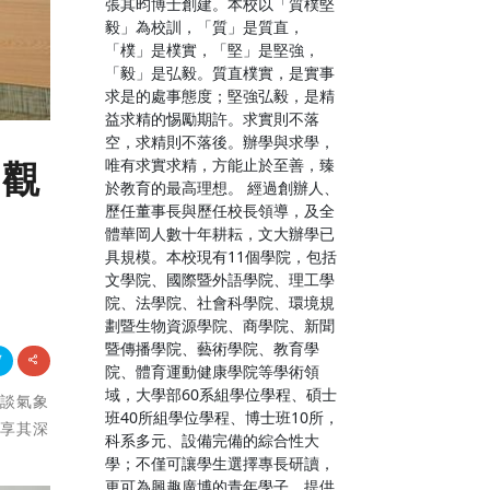
張其昀博士創建。本校以「質樸堅
毅」為校訓，「質」是質直，
「樸」是樸實，「堅」是堅強，
「毅」是弘毅。質直樸實，是實事
求是的處事態度；堅強弘毅，是精
益求精的惕勵期許。求實則不落
空，求精則不落後。辦學與求學，
唯有求實求精，方能止於至善，臻
元觀
於教育的最高理想。 經過創辦人、
歷任董事長與歷任校長領導，及全
體華岡人數十年耕耘，文大辦學已
具規模。本校現有11個學院，包括
文學院、國際暨外語學院、理工學
院、法學院、社會科學院、環境規
劃暨生物資源學院、商學院、新聞
暨傳播學院、藝術學院、教育學
院、體育運動健康學院等學術領
域，大學部60系組學位學程、碩士
暢談氣象
班40所組學位學程、博士班10所，
分享其深
科系多元、設備完備的綜合性大
學；不僅可讓學生選擇專長研讀，
更可為興趣廣博的青年學子，提供