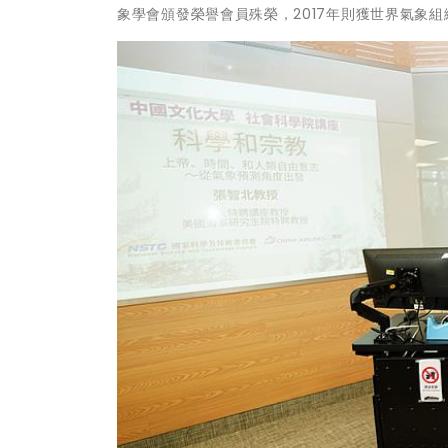
象學會頒發榮譽會員殊榮，2017年則獲世界氣象