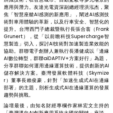
應用與潛力。友達光電資深副總經理洪泓杰，聚
焦「智慧座艙
AI
感測的新應用」，闡述
AI
感測技
術對車用體驗的革新，以及行車安全、智慧化的
提升。台灣西門子總裁暨執行長張合翕（
Frank
Grunert
），從「以前瞻科技
Supercharge
智
慧製造」切入，探討
AI
技術對加速製造業效能的
協助。群聯電子創辦人兼執行長潘健成以「邊緣
AI
數位轉型，群聯
aiDAPTIV+
方案好行」為題，
分享群聯如何運用邊緣運算技術，提供創新的
AI
儲存解決方案。臺灣發展軟體科技（
Skymize
r
）董事長賴俊豪，針對「加速生成式
AI
在邊緣
部署」的主題，剖析生成式
AI
在邊緣運算的發展
趨勢與挑戰。
論壇最後，由知名財經專欄作家林宏文主持的
「臺灣邁向
AI
創新應用系統大國的關鍵」座談，