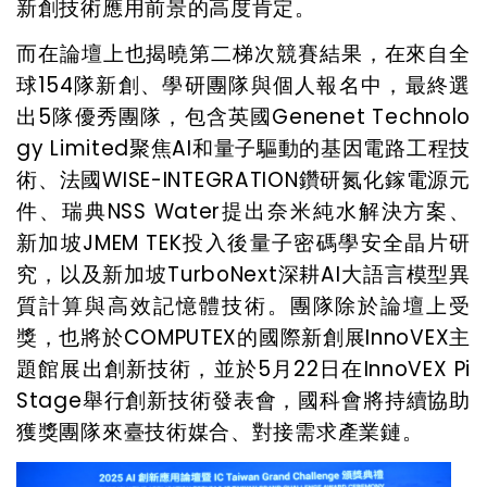
新創技術應用前景的高度肯定。
而在論壇上也揭曉第二梯次競賽結果，在來自全
球
154
隊新創、學研團隊與個人報名中，最終選
出
5
隊優秀團隊，包含英國
Genenet Technolo
gy Limited
聚焦
AI
和量子驅動的基因電路工程技
術、法國
WISE-INTEGRATION
鑽研氮化鎵電源元
件、瑞典
NSS Water
提出奈米純水解決方案、
新加坡
JMEM TEK
投入後量子密碼學安全晶片研
究，以及新加坡
TurboNext
深耕
AI
大語言模型異
質計算與高效記憶體技術。團隊除於論壇上受
獎，也將於
COMPUTEX
的國際新創展
InnoVEX
主
題館展出創新技術，並於
5
月
22
日在
InnoVEX Pi
Stage
舉行創新技術發表會，國科會將持續協助
獲獎團隊來臺技術媒合、對接需求產業鏈。