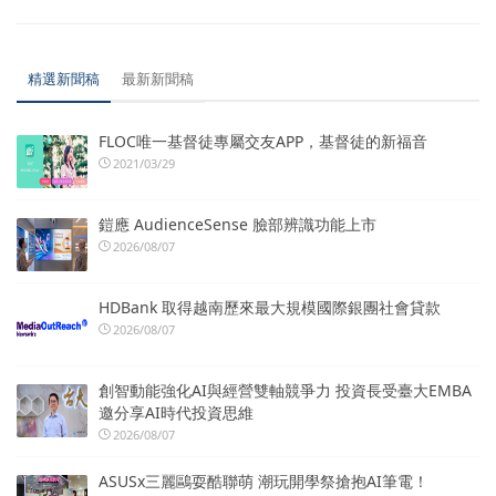
精選新聞稿
最新新聞稿
FLOC唯一基督徒專屬交友APP，基督徒的新福音
2021/03/29
鎧應 AudienceSense 臉部辨識功能上市
2026/08/07
HDBank 取得越南歷來最大規模國際銀團社會貸款
2026/08/07
創智動能強化AI與經營雙軸競爭力 投資長受臺大EMBA
邀分享AI時代投資思維
2026/08/07
ASUSx三麗鷗耍酷聯萌 潮玩開學祭搶抱AI筆電！