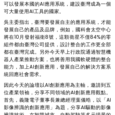
可以發展本國的
AI
應用系統，建設臺灣成為一個
可大量使用
AI
工具的國家。
吳主委指出，臺灣要發展自主的應用系統，才能
發展自己的產品及品牌，例如，國科會太空中心
將在
10
月發射福衛
8
號
，這顆衛星不僅
84%
的零
組件都由臺灣公司提供，
設計整合的工作更全部
都在臺灣完成
。另外今天早上行政院通過智慧機
器人產業推動方案，也將善用我國軟硬體的整合
能力，加上
AI
創新應用，發展自己的解決方案系
統回應社會需求。
因此今天的論壇以
AI
創新應用為主軸，邀請到五
位產業領袖，分享不同領域的
AI
創新應用觀點。
首先，義隆電子董事長兼總經理葉儀晧，以「
AI
影像辨識的創新應用」為題，分享
AI
驅動的影像
辨識技術
，在智慧城市、自動駕駛等多元場景的