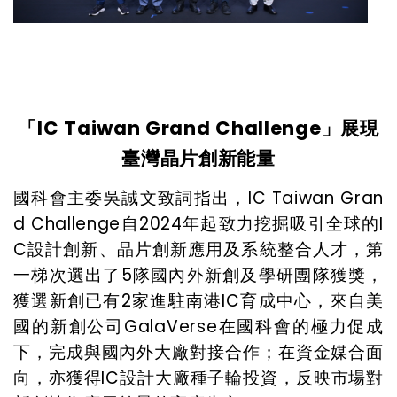
「
IC Taiwan Grand Challenge
」展現
臺灣晶片創新能量
國科會主委吳誠文致詞指出，
IC Taiwan Gran
d Challenge
自
2024
年起致力挖掘吸引全球的
I
C
設計創新、晶片創新應用及系統整合人才，第
一梯次選出了
5
隊國內外新創及學研團隊獲獎，
獲選新創已有
2
家進駐南港
IC
育成中心，來自美
國的新創公司
GalaVerse
在國科會的極力促成
下，完成與國內外大廠對接合作；在資金媒合面
向，亦獲得
IC
設計大廠種子輪投資，反映市場對