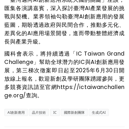
匯集各演講嘉賓，深入探討臺灣
AI
產業發展的挑
戰與契機。業界領袖勾勒臺灣
AI
創新應用的發展
藍圖，期盼透過政府與民間合作，推動多元化、
差異化的
AI
應用場景開發，進而帶動整體經濟成
長與產業升級。
國科會表示，將持續透過「
IC Taiwan Grand
Challenge
」幫助全球潛力的
IC
與
AI
創新應用發
展，第三梯次徵案即日起至
2025
年
6
月
30
日開
放線上報名，歡迎新創及學研團隊踴躍參與，更
多競賽資訊請至官網
https://ictaiwanchallen
ge.org/
查詢。
AI創新應用
晶片技術
IC
國際新創團隊
生成式AI