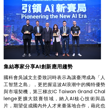
集結專家分享
AI
創新應用趨勢
國科會吳誠文主委致詞時表示為讓臺灣成為「人
工智慧之島」，更把握這波
AI
浪潮中的獨特優勢
與市場契機，第三梯次
IC Taiwan Grand Chal
lenge
更擴大競賽領域，納入
AI
核心技術與晶
片，期望促成國內外人才來臺落地合作，藉此也