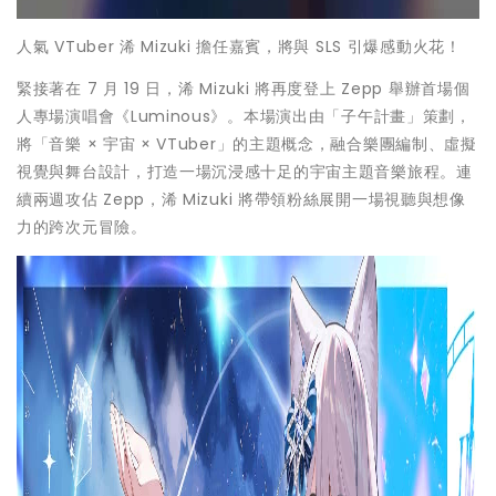
人氣 VTuber 浠 Mizuki 擔任嘉賓，將與 SLS 引爆感動火花！
緊接著在 7 月 19 日，浠 Mizuki 將再度登上 Zepp 舉辦首場個
人專場演唱會《Luminous》。本場演出由「子午計畫」策劃，
將「音樂 × 宇宙 × VTuber」的主題概念，融合樂團編制、虛擬
視覺與舞台設計，打造一場沉浸感十足的宇宙主題音樂旅程。連
續兩週攻佔 Zepp，浠 Mizuki 將帶領粉絲展開一場視聽與想像
力的跨次元冒險。