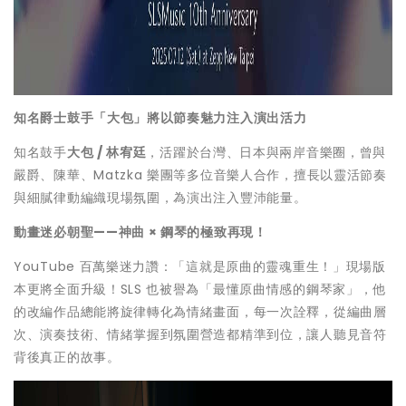
知名爵士鼓手「大包」將以節奏魅力注入演出活力
知名鼓手
大包 / 林宥廷
，活躍於台灣、日本與兩岸音樂圈，曾與
嚴爵、陳華、Matzka 樂團等多位音樂人合作，擅長以靈活節奏
與細膩律動編織現場氛圍，為演出注入豐沛能量。
動畫迷必朝聖——神曲 × 鋼琴的極致再現！
YouTube 百萬樂迷力讚：「這就是原曲的靈魂重生！」現場版
本更將全面升級！SLS 也被譽為「最懂原曲情感的鋼琴家」，他
的改編作品總能將旋律轉化為情緒畫面，每一次詮釋，從編曲層
次、演奏技術、情緒掌握到氛圍營造都精準到位，讓人聽見音符
背後真正的故事。