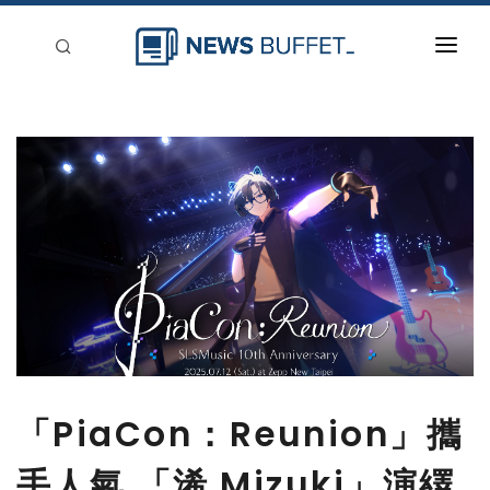
回到首頁
新聞稿分類
登入
刊登
「PiaCon：Reunion」攜
手人氣 「浠 Mizuki」演繹