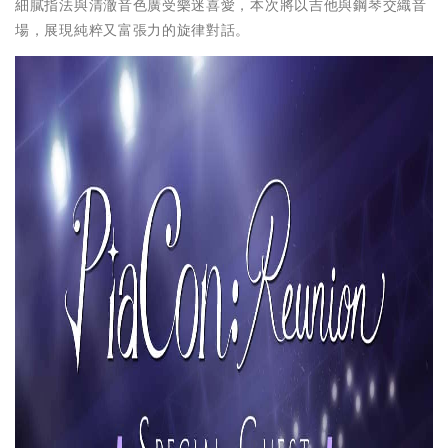
細膩指法與清澈音色廣受樂迷喜愛，本次將以吉他與鋼琴交織音
場，展現純粹又富張力的旋律對話。