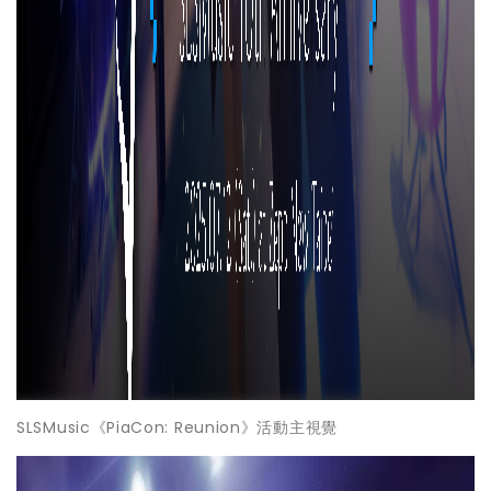
SLSMusic《PiaCon: Reunion》活動主視覺