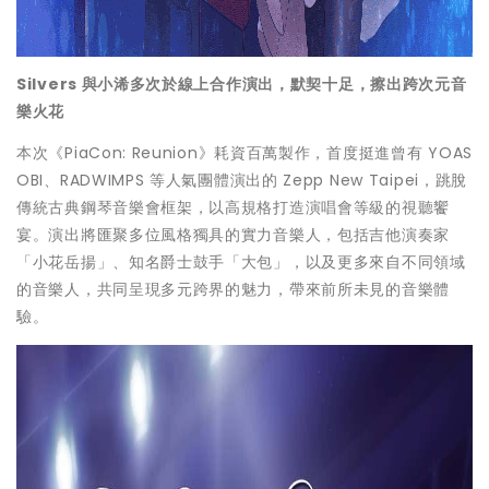
Silvers 與小浠多次於線上合作演出，默契十足，擦出跨次元音
樂火花
​​本次《PiaCon: Reunion》耗資百萬製作，首度挺進曾有 YOAS
OBI、RADWIMPS 等人氣團體演出的 Zepp New Taipei，跳脫
傳統古典鋼琴音樂會框架，以高規格打造演唱會等級的視聽饗
宴。演出將匯聚多位風格獨具的實力音樂人，包括吉他演奏家
「小花岳揚」、知名爵士鼓手「大包」，以及更多來自不同領域
的音樂人，共同呈現多元跨界的魅力，帶來前所未見的音樂體
驗。