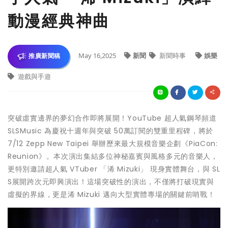
動漫經典神曲
May 16,2025
新聞
新聞時事
娛樂
推廣新聞稿
遊戲與手遊
突破虛實邊界的夢幻合作即將展開！YouTube 超人氣鋼琴頻道
SLSMusic 為慶祝十週年與突破 50萬訂閱的雙重里程碑，將於
7/12 Zepp New Taipei 舉辦歷來最大規模音樂企劃《PiaCon:
Reunion》。本次演出集結多位神秘嘉賓與風格多元的音樂人，
更特別邀請超人氣 VTuber 「浠 Mizuki」 現身實體舞台，與 SL
S展開跨次元即興演出！這場突破性的演出，不僅將打破現實與
虛擬的界線，更是浠 Mizuki 邁向大型實體專場的關鍵前哨戰！