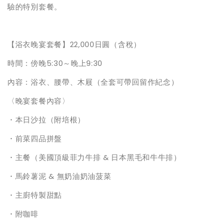
驗的特別套餐。
【浴衣晚宴套餐】22,000日圓（含稅）
時間：傍晚5:30～晚上9:30
內容：浴衣、腰帶、木屐（全套可帶回留作紀念）
〈晚宴套餐內容〉
・本日沙拉（附培根）
・前菜四品拼盤
・主餐（美國頂級菲力牛排 & 日本黑毛和牛牛排）
・馬鈴薯泥 & 無奶油奶油菠菜
・主廚特製甜點
・附咖啡