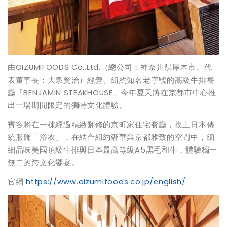
由OIZUMIFOODS Co.,Ltd.（總公司：神奈川県厚木市、代
表董事長：大泉賢治）經營、紐約知名老字號的高級牛排餐
廳「BENJAMIN STEAKHOUSE」今年夏天將在京都市中心推
出一場期間限定的獨特文化體驗。
賓客將在一棟經過精緻翻修的京町家住宅餐廳，換上日本傳
統服飾「浴衣」，在結合紐約奢華與京都雅致的空間中，細
細品味美國頂級牛排與日本最高等級A5黑毛和牛，體驗獨一
無二的跨文化饗宴。
官網
https://www.oizumifoods.co.jp/english/