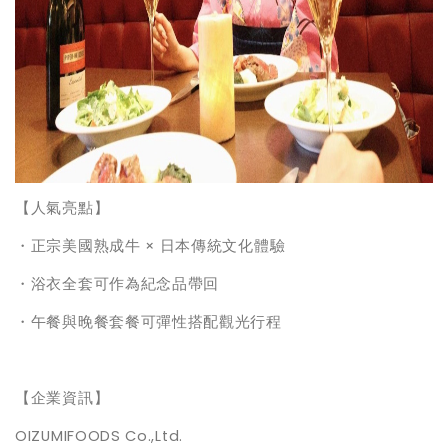
【人氣亮點】
・正宗美國熟成牛 × 日本傳統文化體驗
・浴衣全套可作為紀念品帶回
・午餐與晚餐套餐可彈性搭配觀光行程
【企業資訊】
OIZUMIFOODS Co.,Ltd.