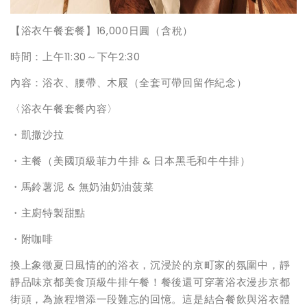
【浴衣午餐套餐】16,000日圓（含稅）
時間：上午11:30～下午2:30
內容：浴衣、腰帶、木屐（全套可帶回留作紀念）
〈浴衣午餐套餐內容〉
・凱撒沙拉
・主餐（美國頂級菲力牛排 & 日本黑毛和牛牛排）
・馬鈴薯泥 & 無奶油奶油菠菜
・主廚特製甜點
・附咖啡
換上象徵夏日風情的的浴衣，沉浸於的京町家的氛圍中，靜
靜品味京都美食頂級牛排午餐！餐後還可穿著浴衣漫步京都
街頭，為旅程增添一段難忘的回憶。這是結合餐飲與浴衣體