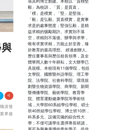
張其昀博士創建。本校以「質樸堅
毅」為校訓，「質」是質直，
「樸」是樸實，「堅」是堅強，
「毅」是弘毅。質直樸實，是實事
求是的處事態度；堅強弘毅，是精
益求精的惕勵期許。求實則不落
空，求精則不落後。辦學與求學，
唯有求實求精，方能止於至善，臻
學與
於教育的最高理想。 經過創辦人、
歷任董事長與歷任校長領導，及全
體華岡人數十年耕耘，文大辦學已
具規模。本校現有11個學院，包括
文學院、國際暨外語學院、理工學
院、法學院、社會科學院、環境規
劃暨生物資源學院、商學院、新聞
暨傳播學院、藝術學院、教育學
院、體育運動健康學院等學術領
域，大學部60系組學位學程、碩士
及職涯發
班40所組學位學程、博士班10所，
與業界接
科系多元、設備完備的綜合性大
學；不僅可讓學生選擇專長研讀，
更可為興趣廣博的青年學子，提供