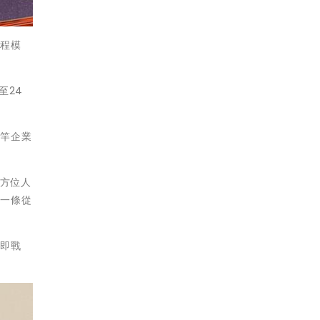
課程模
至24
標竿企業
」
全方位人
造一條從
場即戰