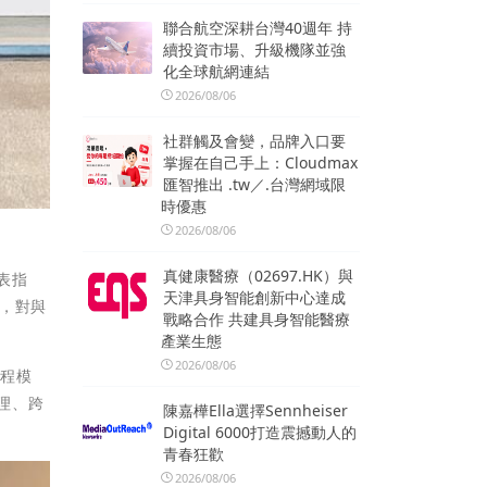
聯合航空深耕台灣40週年 持
續投資市場、升級機隊並強
化全球航網連結
2026/08/06
社群觸及會變，品牌入口要
掌握在自己手上：Cloudmax
匯智推出 .tw／.台灣網域限
時優惠
2026/08/06
真健康醫療（02697.HK）與
表指
天津具身智能創新中心達成
，對與
戰略合作 共建具身智能醫療
產業生態
2026/08/06
課程模
理、跨
陳嘉樺Ella選擇Sennheiser
Digital 6000打造震撼動人的
青春狂歡
2026/08/06