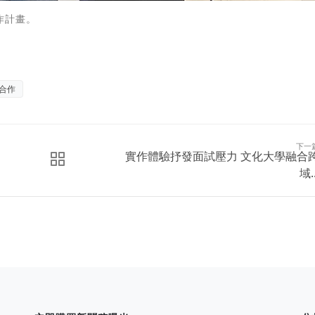
作計畫。
合作
下一
實作體驗抒發面試壓力 文化大學融合
域..