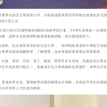
培養學生的語文專業能力外，亦規劃涵蓋商業管理與觀光旅運的多元
勢的π型人才。
年度已執行20個勞動部補助的就業學程計畫，114學年度將進一步擴增
訓練，讓學生在校期間即能累積實務經驗，提升職場競爭力。
會接軌、貼近產業需求的綜合型大學，「我們期盼透過與中華航空等
在畢業前就能接觸業界、了解實務，為未來職涯發展奠定厚實基礎。
文、社會、商管、外語、理工、藝術、體育等多元領域，具備提供企業
學合作的具體行動之一，更象徵文化大學積極與各界攜手，為學生打
，透過跨界交流、實務教學與職涯輔導合作策略，全面提升學生的職
業共同培育人才的成功典範。