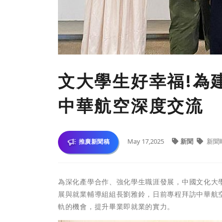
文大學生好幸福!為
中華航空深度交流
May 17,2025
新聞
新聞
推廣新聞稿
為深化產學合作、強化學生職涯發展，中國文化大
展與就業輔導組組長劉雅鈴，日前專程拜訪中華航
軌的機會，提升畢業即就業的實力。