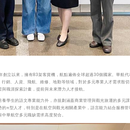
9年創立以來，擁有83架客貨機，航點遍佈全球超過30個國家。華航代
運、行銷、人資、飛航、維修、地勤等領域，對於多元專業人才需求殷切
習與職涯探索計畫，提前與未來潛力人才接軌。
培養學生的語文專業能力外，亦規劃涵蓋商業管理與觀光旅運的多元
勢的π型人才，特別是在航空與觀光相關產業中，語言能力結合服務管
與中華航空多元職缺需求高度契合。