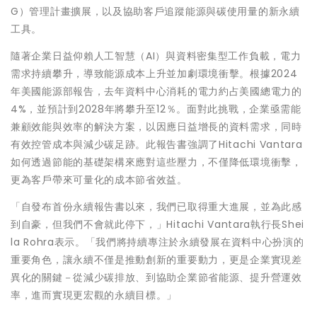
G）管理計畫擴展，以及協助客戶追蹤能源與碳使用量的新永續
工具。
隨著企業日益仰賴人工智慧（AI）與資料密集型工作負載，電力
需求持續攀升，導致能源成本上升並加劇環境衝擊。根據2024
年美國能源部報告，去年資料中心消耗的電力約占美國總電力的
4%，並預計到2028年將攀升至12％。面對此挑戰，企業亟需能
兼顧效能與效率的解決方案，以因應日益增長的資料需求，同時
有效控管成本與減少碳足跡。此報告書強調了Hitachi Vantara
如何透過節能的基礎架構來應對這些壓力，不僅降低環境衝擊，
更為客戶帶來可量化的成本節省效益。
「自發布首份永續報告書以來，我們已取得重大進展，並為此感
到自豪，但我們不會就此停下，」Hitachi Vantara執行長Shei
la Rohra表示。「我們將持續專注於永續發展在資料中心扮演的
重要角色，讓永續不僅是推動創新的重要動力，更是企業實現差
異化的關鍵－從減少碳排放、到協助企業節省能源、提升營運效
率，進而實現更宏觀的永續目標。」