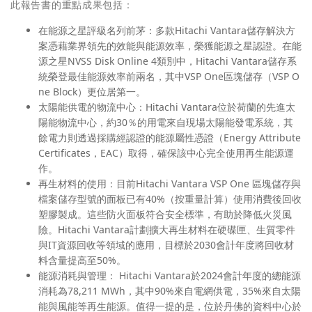
此報告書的重點成果包括：
在能源之星評級名列前茅：多款Hitachi Vantara儲存解決方
案憑藉業界領先的效能與能源效率，榮獲能源之星認證。在能
源之星NVSS Disk Online 4類別中，Hitachi Vantara儲存系
統榮登最佳能源效率前兩名，其中VSP One區塊儲存（VSP O
ne Block）更位居第一。
太陽能供電的物流中心：Hitachi Vantara位於荷蘭的先進太
陽能物流中心，約30％的用電來自現場太陽能發電系統，其
餘電力則透過採購經認證的能源屬性憑證（Energy Attribute
Certificates，EAC）取得，確保該中心完全使用再生能源運
作。
再生材料的使用：目前Hitachi Vantara VSP One 區塊儲存與
檔案儲存型號的面板已有40%（按重量計算）使用消費後回收
塑膠製成。這些防火面板符合安全標準，有助於降低火災風
險。Hitachi Vantara計劃擴大再生材料在硬碟匣、生質零件
與IT資源回收等領域的應用，目標於2030會計年度將回收材
料含量提高至50%。
能源消耗與管理： Hitachi Vantara於2024會計年度的總能源
消耗為78,211 MWh，其中90%來自電網供電，35%來自太陽
能與風能等再生能源。值得一提的是，位於丹佛的資料中心於