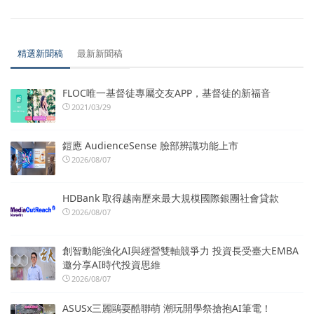
精選新聞稿
最新新聞稿
FLOC唯一基督徒專屬交友APP，基督徒的新福音
2021/03/29
鎧應 AudienceSense 臉部辨識功能上市
2026/08/07
HDBank 取得越南歷來最大規模國際銀團社會貸款
2026/08/07
創智動能強化AI與經營雙軸競爭力 投資長受臺大EMBA
邀分享AI時代投資思維
2026/08/07
ASUSx三麗鷗耍酷聯萌 潮玩開學祭搶抱AI筆電！