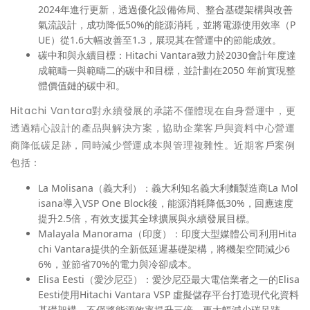
2024年進行更新，透過優化設備佈局、整合基礎架構與改善
氣流設計，成功降低50%的能源消耗，並將電源使用效率（P
UE）從1.6大幅改善至1.3，展現其在營運中的節能成效。
碳中和與永續目標：Hitachi Vantara致力於2030會計年度達
成範疇一與範疇二的碳中和目標，並計劃在2050 年前實現整
體價值鏈的碳中和。
Hitachi Vantara對永續發展的承諾不僅體現在自身營運中，更
透過精心設計的產品與解決方案，協助企業客戶與資料中心營運
商降低碳足跡，同時減少營運成本與管理複雜性。近期客戶案例
包括：
La Molisana（義大利）：義大利知名義大利麵製造商La Mol
isana導入VSP One Block後，能源消耗降低30%，回應速度
提升2.5倍，有效支援其全球擴展與永續發展目標。
Malayala Manorama（印度）：印度大型媒體公司利用Hita
chi Vantara提供的全新低延遲基礎架構，將機架空間減少6
6%，並節省70%的電力與冷卻成本。
Elisa Eesti（愛沙尼亞）：愛沙尼亞最大電信業者之一的Elisa
Eesti使用Hitachi Vantara VSP 虛擬儲存平台打造現代化資料
基礎架構，不僅將能源效率提升三倍，更大幅減少碳足跡。