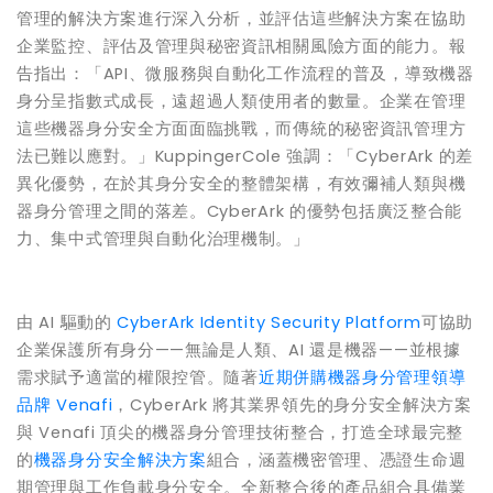
管理的解決方案進行深入分析，並評估這些解決方案在協助
企業監控、評估及管理與秘密資訊相關風險方面的能力。報
告指出：「API、微服務與自動化工作流程的普及，導致機器
身分呈指數式成長，遠超過人類使用者的數量。企業在管理
這些機器身分安全方面面臨挑戰，而傳統的秘密資訊管理方
法已難以應對。」KuppingerCole 強調：「CyberArk 的差
異化優勢，在於其身分安全的整體架構，有效彌補人類與機
器身分管理之間的落差。CyberArk 的優勢包括廣泛整合能
力、集中式管理與自動化治理機制。」
由 AI 驅動的
CyberArk Identity Security Platform
可協助
企業保護所有身分——無論是人類、AI 還是機器——並根據
需求賦予適當的權限控管。隨著
近期併購機器身分管理領導
品牌 Venafi
，CyberArk 將其業界領先的身分安全解決方案
與 Venafi 頂尖的機器身分管理技術整合，打造全球最完整
的
機器身分安全解決方案
組合，涵蓋機密管理、憑證生命週
期管理與工作負載身分安全。全新整合後的產品組合具備業