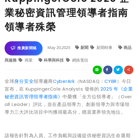
業秘密資訊管理領導者指南
領導者殊榮
May 20,2025
新聞
新聞時事
商品
推廣新聞稿
與服務
商業
科學與科技
網路電信
全球
身分安全
領導廠商
Cyber​​Ark
（NASDAQ：
CYBR
）今日
宣布，在 KuppingerCole Analysts 發佈的
2025 年《企業
秘密資訊管理領導者指南》
中榮獲「全方位領導者」（Over
all Leader）評比，並在產品領導力、創新領導力與市場領
導力三大評比項目中均獲得最高分，穩居業界領先地位。
該報告針對為人員、工作負載與設備提供秘密資訊生命週期