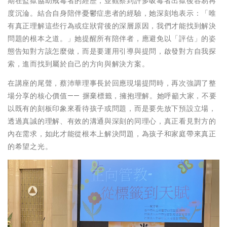
期在監獄協助戒毒者的經歷，並觀察到許多吸毒者出獄後容易再
度沉淪。結合自身陪伴憂鬱症患者的經驗，她深刻地表示：「唯
有真正理解這些行為或症狀背後的深層原因，我們才能找到解決
問題的根本之道。」她提醒所有陪伴者，應避免以「評估」的姿
態告知對方該怎麼做，而是要運用引導與提問，啟發對方自我探
索，進而找到屬於自己的方向與解決方案。
在講座的尾聲，蔡沛華理事長於回應現場提問時，再次強調了整
場分享的核心價值—— 摒棄標籤，擁抱理解。她呼籲大家，不要
以既有的刻板印象來看待孩子或問題，而是要先放下預設立場，
透過真誠的理解、有效的溝通與深刻的同理心，真正看見對方的
內在需求，如此才能從根本上解決問題，為孩子和家庭帶來真正
的希望之光。