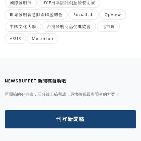
國際發明展
JDIE日本設計創意暨發明展
世界發明智慧財產聯盟總會
SocialLab
OpView
中國文化大學
台灣發明商品促進協會
北市圖
ASUS
Microchip
NEWSBUFFET 新聞稿自助吧
新聞稿的好去處，三分鐘上稿完成，最快接觸最多讀者的方案！
刊登新聞稿