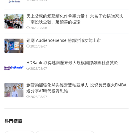
天上父親的愛延續化作希望力量！ 六名子女捐贈家扶
「南投映全號」延續善的循環
2026/08/08
鎧應 AudienceSense 臉部辨識功能上市
2026/08/07
HDBank 取得越南歷來最大規模國際銀團社會貸款
2026/08/07
創智動能強化AI與經營雙軸競爭力 投資長受臺大EMBA
邀分享AI時代投資思維
2026/08/07
熱門標籤