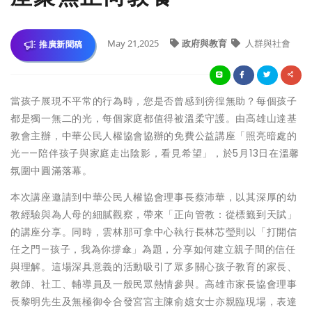
May 21,2025
政府與教育
人群與社會
推廣新聞稿
當孩子展現不平常的行為時，您是否曾感到徬徨無助？每個孩子
都是獨一無二的光，每個家庭都值得被溫柔守護。由高雄山達基
教會主辦，中華公民人權協會協辦的免費公益講座「照亮暗處的
光——陪伴孩子與家庭走出陰影，看見希望」，於5月13日在溫馨
氛圍中圓滿落幕。
本次講座邀請到中華公民人權協會理事長蔡沛華，以其深厚的幼
教經驗與為人母的細膩觀察，帶來「正向管教：從標籤到天賦」
的講座分享。同時，雲林那可拿中心執行長林芯瑩則以「打開信
任之門—孩子，我為你撐傘」為題，分享如何建立親子間的信任
與理解。這場深具意義的活動吸引了眾多關心孩子教育的家長、
教師、社工、輔導員及一般民眾熱情參與。高雄市家長協會理事
長黎明先生及無極御令合發宮宮主陳俞嬑女士亦親臨現場，表達