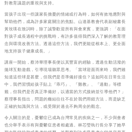
對教育議題的重視與支持。
當孩子出現一些讓家長擔憂的情緒或行為時，如何有效地應對與
幫助他們，成為許多家庭關注的焦點。山達基教會代表副秘書長
黃玫瑛在致詞時，除了誠摯歡迎所有與會來賓，更強調：「在面
對孩子成長過程中的挑戰時，有許多值得我們深入了解的教育理
念與環境改善方法。透過這些方法，我們更能從根本上、更全面
地支持孩子健康成長。」
講座一開始，蔡沛華理事長便以其豐富的經驗，透過生動活潑的
拋球互動遊戲，引導現場聽眾思考。「當球迎面而來時，我們雖
知道這些球是甚麼，但我們是否準備好接住？這如同在日常生活
中，我們習慣給孩子貼上『乖巧』、『難教』、『過動』等標
籤，但我們是否真正準備好，以適當的方式接納並引導他們？」
蔡理事長指出，問題的癥結往往不在於我們用錯方法，而是缺乏
正確的知識與方法，或受限於過去不夠周全的觀念。
令人關注的是，憂鬱症已成為台灣常見的疾病之一，不少與會者
也分舉手表示有與憂鬱症患者相處過。林芯瑩執行長分享了她早