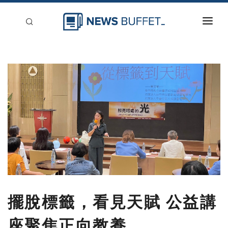
回到首頁
新聞稿分類
登入
刊登
擺脫標籤，看見天賦 公益講
座聚焦正向教養