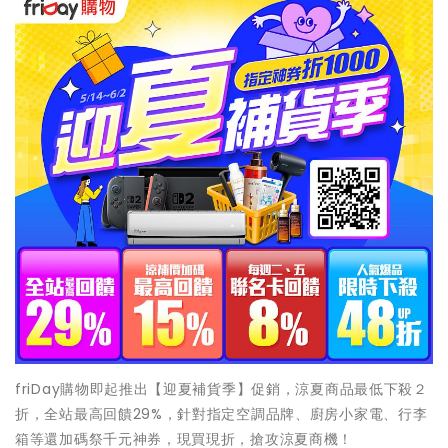
friDay購物即起推出【迎夏補貨季】促銷，涼夏商品最低下殺２
折，全站最高回饋29%，針對指定空調品牌、廚房小家電、行李
箱等還加碼祭千元神券，現買現折，搶攻涼夏商機！