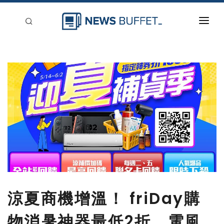
回到首頁
新聞稿分類
登入
刊登
涼夏商機增溫！ friDay購
物消暑神器最低2折 電風