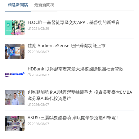
精選新聞稿
最新新聞稿
FLOC唯一基督徒專屬交友APP，基督徒的新福音
2021/03/29
鎧應 AudienceSense 臉部辨識功能上市
2026/08/07
HDBank 取得越南歷來最大規模國際銀團社會貸款
2026/08/07
創智動能強化AI與經營雙軸競爭力 投資長受臺大EMBA
邀分享AI時代投資思維
2026/08/07
ASUSx三麗鷗耍酷聯萌 潮玩開學祭搶抱AI筆電！
2026/08/07