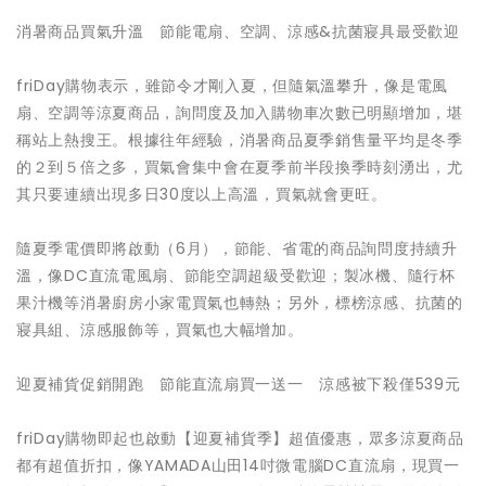
消暑商品買氣升溫 節能電扇、空調、涼感&抗菌寢具最受歡迎
friDay購物表示，雖節令才剛入夏，但隨氣溫攀升，像是電風
扇、空調等涼夏商品，詢問度及加入購物車次數已明顯增加，堪
稱站上熱搜王。根據往年經驗，消暑商品夏季銷售量平均是冬季
的２到５倍之多，買氣會集中會在夏季前半段換季時刻湧出，尤
其只要連續出現多日30度以上高溫，買氣就會更旺。
隨夏季電價即將啟動（6月），節能、省電的商品詢問度持續升
溫，像DC直流電風扇、節能空調超級受歡迎；製冰機、隨行杯
果汁機等消暑廚房小家電買氣也轉熱；另外，標榜涼感、抗菌的
寢具組、涼感服飾等，買氣也大幅增加。
迎夏補貨促銷開跑 節能直流扇買一送一 涼感被下殺僅539元
friDay購物即起也啟動【迎夏補貨季】超值優惠，眾多涼夏商品
都有超值折扣，像YAMADA山田14吋微電腦DC直流扇，現買一