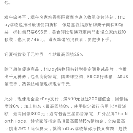
包。
端午節將至，端午名家粽香專區廠商也進入收單倒數時刻，friD
ay購物也推出最後促銷折扣，像是嘉義福源招牌栗子肉粽10顆
裝，折扣價只要695元，美食評比常勝冠軍南門市場立家肉粽10
顆裝，也只要749元。還沒準備的消費者，要趕快下手。
迎夏補貨發千元神券 全站最高回饋29%
除了超值優惠商品，friDay購物限時針對指定類別或品牌，也推
出千元神券，包含廚房家電、國際牌空調、BRICS行李箱、ASUS
筆電等，憑券結帳價現折現省千元。
此外，現使用全盈+Pay支付，滿500元就送300儲值金，回饋幅
度達6%；加上聯名卡最高回饋8%，使用指定銀行信用卡消費滿
額，最高回饋1800元；還有包含三星影音家電、戶外品牌The N
orth Face、妙管家等指定品項最高回饋15%購物金，全站最高
回饋達29%！這個夏天，就讓friDay購物幫你涼快又省錢！趕快