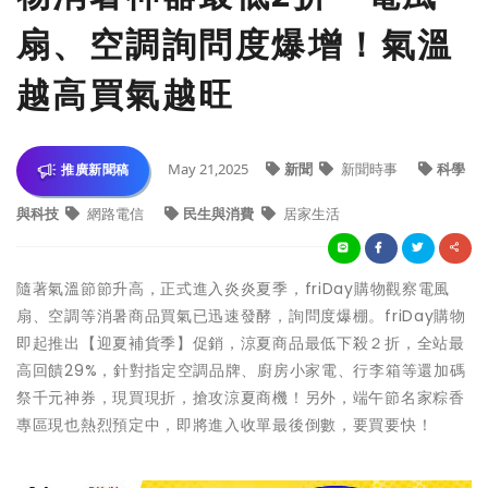
扇、空調詢問度爆增！氣溫
越高買氣越旺
May 21,2025
新聞
新聞時事
科學
推廣新聞稿
與科技
網路電信
民生與消費
居家生活
隨著氣溫節節升高，正式進入炎炎夏季，friDay購物觀察電風
扇、空調等消暑商品買氣已迅速發酵，詢問度爆棚。friDay購物
即起推出【迎夏補貨季】促銷，涼夏商品最低下殺２折，全站最
高回饋29%，針對指定空調品牌、廚房小家電、行李箱等還加碼
祭千元神券，現買現折，搶攻涼夏商機！另外，端午節名家粽香
專區現也熱烈預定中，即將進入收單最後倒數，要買要快！