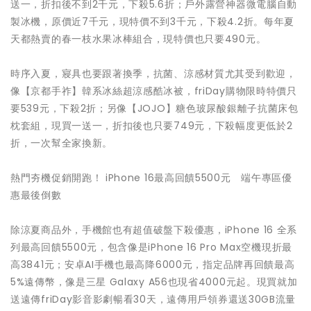
送一，折扣後不到2千元，下殺5.6折；戶外露營神器微電腦自動
製冰機，原價近7千元，現特價不到3千元，下殺4.2折。每年夏
天都熱賣的春一枝水果冰棒組合，現特價也只要490元。
時序入夏，寢具也要跟著換季，抗菌、涼感材質尤其受到歡迎，
像【京都手祚】韓系冰絲超涼感酷冰被，friDay購物限時特價只
要539元，下殺2折；另像【JOJO】糖色玻尿酸銀離子抗菌床包
枕套組，現買一送一，折扣後也只要749元，下殺幅度更低於2
折，一次幫全家換新。
熱門夯機促銷開跑！ iPhone 16最高回饋5500元 端午專區優
惠最後倒數
除涼夏商品外，手機館也有超值破盤下殺優惠，iPhone 16 全系
列最高回饋5500元，包含像是iPhone 16 Pro Max空機現折最
高3841元；安卓AI手機也最高降6000元，指定品牌再回饋最高
5%遠傳幣，像是三星 Galaxy A56也現省4000元起。現買就加
送遠傳friDay影音影劇暢看30天，遠傳用戶領券還送30GB流量