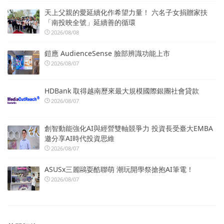
天上父親的愛延續化作希望力量！ 六名子女捐贈家扶
「南投映全號」延續善的循環
2026/08/08
鎧應 AudienceSense 臉部辨識功能上市
2026/08/07
HDBank 取得越南歷來最大規模國際銀團社會貸款
2026/08/07
創智動能強化AI與經營雙軸競爭力 投資長受臺大EMBA
邀分享AI時代投資思維
2026/08/07
ASUSx三麗鷗耍酷聯萌 潮玩開學祭搶抱AI筆電！
2026/08/07