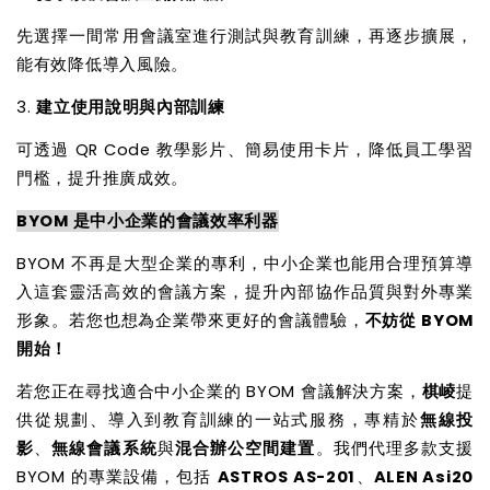
先選擇一間常用會議室進行測試與教育訓練，再逐步擴展，
能有效降低導入風險。
3.
建立使用說明與內部訓練
可透過 QR Code 教學影片、簡易使用卡片，降低員工學習
門檻，提升推廣成效。
BYOM
是中小企業的會議效率利器
BYOM
不再是大型企業的專利，中小企業也能用合理預算導
入這套靈活高效的會議方案，提升內部協作品質與對外專業
形象。若您也想為企業帶來更好的會議體驗，
不妨從 BYOM
開始！
若您正在尋找適合中小企業的 BYOM 會議解決方案，
棋崚
提
供從規劃、導入到教育訓練的一站式服務，專精於
無線投
影
、
無線會議系統
與
混合辦公空間建置
。我們代理多款支援
BYOM 的專業設備，包括
ASTROS AS-201
、
ALEN Asi20