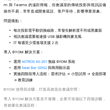
m 與 Teams 的遠距簡報，但會議室的傳統投影與視訊設備
操作不易，常常造成開會延誤、客戶等待，影響專業形象。
問題痛點：
每次投影需手動切換線路，常發生解析度不符或黑畫面
視訊會議需重複連接 USB 攝影機與麥克風
IT
每週至少需進場支援 2 次
導入 BYOM 解決方案：
選用
ASTROS AS-201
無線 BYOM 系統
選用
Neat Bar GEN2
與商用顯示器
實施四階段導入流程：需求評估 → 小型試用 → 全面部署
→ 教育訓練
BYOM
使用四步驟，打造高效混合會議空間：
導入 BYOM 解決方案並不複雜，企業可依循以下四個步驟，
有效優化會議流程：