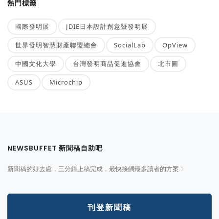
熱門標籤
國際發明展
JDIE日本設計創意暨發明展
世界發明智慧財產聯盟總會
SocialLab
OpView
中國文化大學
台灣發明商品促進協會
北市圖
ASUS
Microchip
NEWSBUFFET 新聞稿自助吧
新聞稿的好去處，三分鐘上稿完成，最快接觸最多讀者的方案！
刊登新聞稿