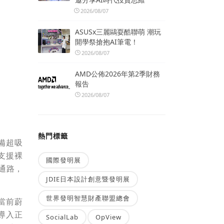
2026/08/07
ASUSx三麗鷗耍酷聯萌 潮玩
開學祭搶抱AI筆電！
2026/08/07
AMD公佈2026年第2季財務
報告
2026/08/07
熱門標籤
備超吸
亦支援裸
國際發明展
通路，
JDIE日本設計創意暨發明展
世界發明智慧財產聯盟總會
合當前蔚
導入正
SocialLab
OpView