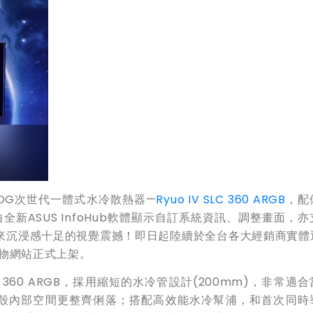
ROG次世代一體式水冷散熱器—
Ryuo IV SLC 360 ARGB
，配
藉由全新ASUS InfoHub軟體顯示自訂系統資訊、調整畫面，
來沉浸感十足的視覺震撼！即日起陸續於全台各大經銷商實體
上購物網站正式上架。
LC 360 ARGB，採用縮短的水冷管設計(200mm)，非常適
殼內部空間更整齊俐落；搭配高效能水冷幫浦，和首次同時