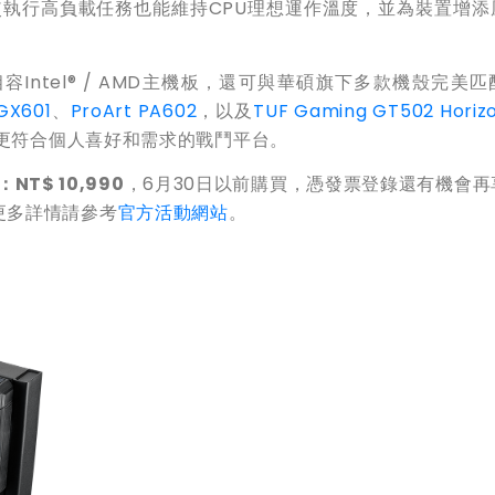
使執行高負載任務也能維持CPU理想運作溫度，並為裝置增添
GB不僅相容Intel® / AMD主機板，還可與華碩旗下多款機殼完美
 GX601
、
ProArt PA602
，以及
TUF Gaming GT502 Horiz
更符合個人喜好和需求的戰鬥平台。
NT$ 10,990
，6月30日以前購買，憑發票登錄還有機會再
更多詳情請參考
官方活動網站
。