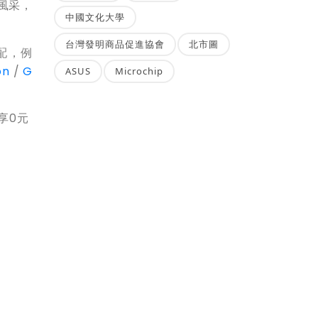
風采，
中國文化大學
台灣發明商品促進協會
北市圖
匹配，例
on
/
G
ASUS
Microchip
享0元