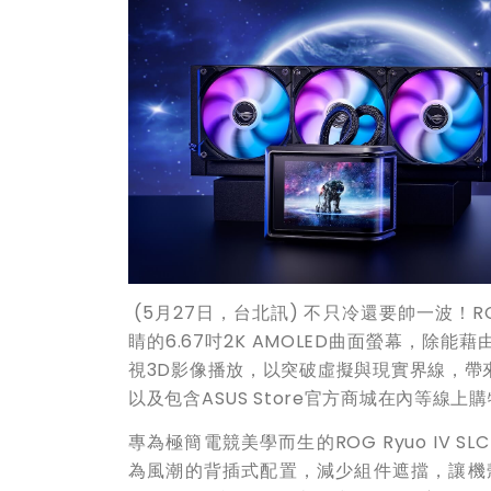
(5月27日，台北訊) 不只冷還要帥一波！
睛的6.67吋2K AMOLED曲面螢幕，除能
視3D影像播放，以突破虛擬與現實界線，帶
以及包含ASUS Store官方商城在內等線
專為極簡電競美學而生的ROG Ryuo IV S
為風潮的背插式配置，減少組件遮擋，讓機