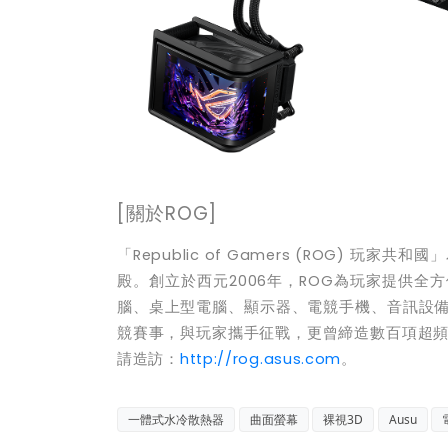
[
關於
ROG]
「
Republic of Gamers (ROG)
玩家共和國」
殿。創立於西元2006年，ROG為玩家提供
腦、桌上型電腦、顯示器、電競手機、音訊設
競賽事，與玩家攜手征戰，更曾締造數百項超頻
請造訪：
http://rog.asus.com
。
一體式水冷散熱器
曲面螢幕
裸視3D
Ausu