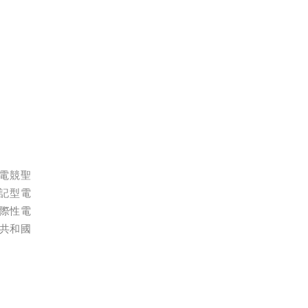
電競聖
筆記型電
際性電
共和國