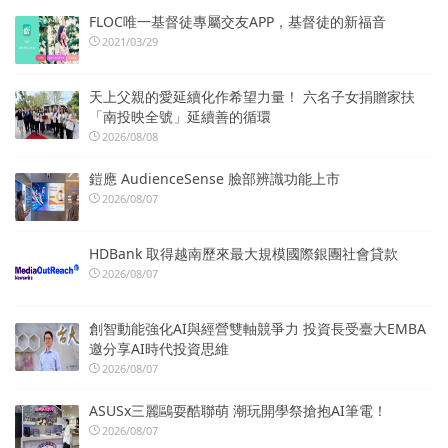
FLOC唯一基督徒專屬交友APP，基督徒的新福音
2021/03/29
天上父親的愛延續化作希望力量！ 六名子女捐贈家扶
「南投映全號」延續善的循環
2026/08/08
鎧應 AudienceSense 臉部辨識功能上市
2026/08/07
HDBank 取得越南歷來最大規模國際銀團社會貸款
2026/08/07
創智動能強化AI與經營雙軸競爭力 投資長受臺大EMBA
邀分享AI時代投資思維
2026/08/07
ASUSx三麗鷗耍酷聯萌 潮玩開學祭搶抱AI筆電！
2026/08/07