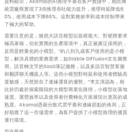
資料顯示，Akamai的AI推理平臺在客戶實踐中，相比傳
統雲廠商實現了3倍推理吞吐能力提升，推理時延降低6
0%，使用成本下降86%。這對業務效率和成本控制帶來
了極大的幫助。
需要注意的是，雖然大語言模型以規模龐大、對硬體要求
極高著稱，但在實際的生產環境中，真正被廣泛採用的，
反而是輕量化的小模型。“約八到九成客戶使用的是小模
型，解決具體的業務需求，如Stable Diffusion文生圖應
用、語音轉文字的SaaS筆記服務，以及多語言智慧客服
和翻譯聊天機器人等。這些小模型對時延和使用者體驗高
度敏感，天然契合了邊緣運算的優勢。”李文濤認為，相
比於仍處於探索階段的大模型商業化路徑，小模型在落地
速度、運營效率以及使用者付費轉化方面展現出更高的成
熟度。Akamai憑藉分散式雲平臺和邊緣節點的佈局，正
好順應了這一市場需求，為客戶提供了小模型推理的優質
運行環境。
寫在最後