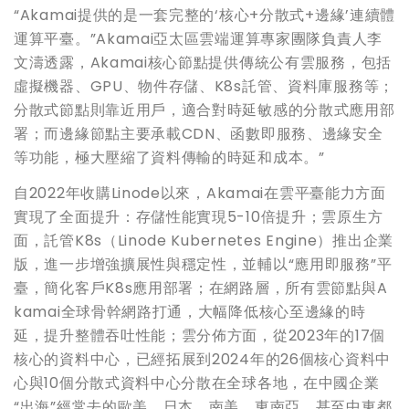
“Akamai提供的是一套完整的‘核心+分散式+邊緣’連續體
運算平臺。”Akamai亞太區雲端運算專家團隊負責人李
文濤透露，Akamai核心節點提供傳統公有雲服務，包括
虛擬機器、GPU、物件存儲、K8s託管、資料庫服務等；
分散式節點則靠近用戶，適合對時延敏感的分散式應用部
署；而邊緣節點主要承載CDN、函數即服務、邊緣安全
等功能，極大壓縮了資料傳輸的時延和成本。”
自2022年收購Linode以來，Akamai在雲平臺能力方面
實現了全面提升：存儲性能實現5-10倍提升；雲原生方
面，託管K8s（Linode Kubernetes Engine）推出企業
版，進一步增強擴展性與穩定性，並輔以“應用即服務”平
臺，簡化客戶K8s應用部署；在網路層，所有雲節點與A
kamai全球骨幹網路打通，大幅降低核心至邊緣的時
延，提升整體吞吐性能；雲分佈方面，從2023年的17個
核心的資料中心，已經拓展到2024年的26個核心資料中
心與10個分散式資料中心分散在全球各地，在中國企業
“出海”經常去的歐美、日本、南美、東南亞，甚至中東都