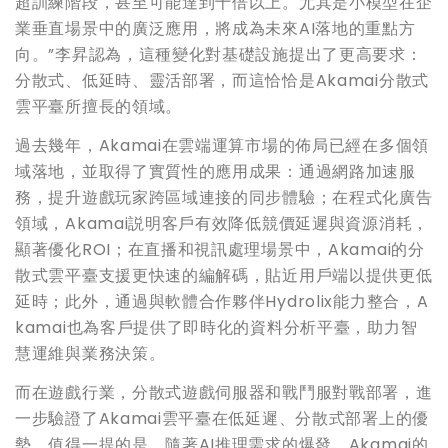
超訓練階段，甚至可能達到十倍以上。尤其是小模型在企
業垂直場景中的廣泛應用，將成為未來AI落地的重點方
向。”李昇認為，這種變化對基礎設施提出了更高要求：
分散式、低延時、靈活部署，而這恰恰是Akamai分散式
雲平臺所擅長的領域。
過去幾年，Akamai在雲端運算市場的佈局已經在多個領
域落地，並取得了實質性的應用成果：通過網路加速服
務，提升遊戲玩家跨區域連接的同步體驗；在程式化廣告
領域，Akamai説明客戶有效降低競價延遲與資源消耗，
顯著優化ROI；在直播和視訊處理場景中，Akamai的分
散式雲平臺支援更快速的編解碼，貼近用戶端以提供更低
延時；此外，通過與軟體合作夥伴Hydrolix能力整合，A
kamai也為客戶提供了即時化的資料分析平臺，助力智
慧運維與業務決策。
而在遊戲行業，分散式遊戲伺服器和戰鬥服對戰部署，進
一步驗證了Akamai雲平臺在低延遲、分散式部署上的優
勢。值得一提的是，隨著AI推理需求的爆發，Akamai的