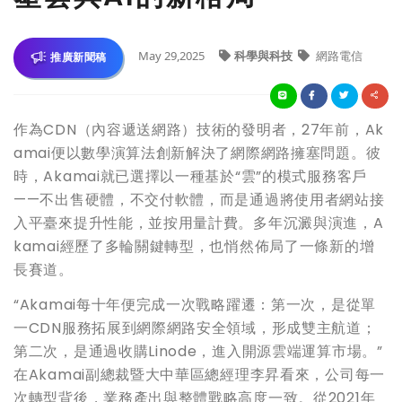
May 29,2025
科學與科技
網路電信
推廣新聞稿
作為CDN（內容遞送網路）技術的發明者，27年前，Ak
amai便以數學演算法創新解決了網際網路擁塞問題。彼
時，Akamai就已選擇以一種基於“雲”的模式服務客戶
——不出售硬體，不交付軟體，而是通過將使用者網站接
入平臺來提升性能，並按用量計費。多年沉澱與演進，A
kamai經歷了多輪關鍵轉型，也悄然佈局了一條新的增
長賽道。
“Akamai每十年便完成一次戰略躍遷：第一次，是從單
一CDN服務拓展到網際網路安全領域，形成雙主航道；
第二次，是通過收購Linode，進入開源雲端運算市場。”
在Akamai副總裁暨大中華區總經理李昇看來，公司每一
次轉型背後，業務產出與整體戰略高度一致。從2021年