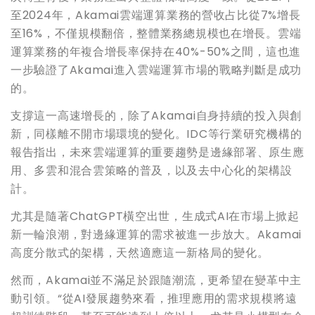
至2024年，Akamai雲端運算業務的營收占比從7%增長
至16%，不僅規模翻倍，整體業務總規模也在增長。雲端
運算業務的年複合增長率保持在40%-50%之間，這也進
一步驗證了Akamai進入雲端運算市場的戰略判斷是成功
的。
支撐這一高速增長的，除了Akamai自身持續的投入與創
新，同樣離不開市場環境的變化。IDC等行業研究機構的
報告指出，未來雲端運算的重要趨勢是邊緣部署、原生應
用、多雲和混合雲策略的普及，以及去中心化的架構設
計。
尤其是隨著ChatGPT橫空出世，生成式AI在市場上掀起
新一輪浪潮，對邊緣運算的需求被進一步放大。Akamai
高度分散式的架構，天然適應這一新格局的變化。
然而，Akamai並不滿足於跟隨潮流，更希望在變革中主
動引領。“從AI發展趨勢來看，推理應用的需求規模將遠