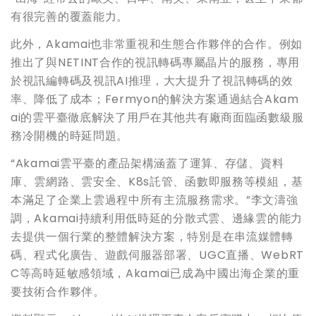
有很完善的覆蓋能力。
此外，Akamai也非常重視和生態合作夥伴的合作。例如
推出了與NETINT合作的視訊轉碼專屬晶片的服務，專用
於視訊編轉碼及視訊AI推理，大大提升了視訊轉碼的效
率、降低了成本；Fermyon的解決方案通過結合Akam
ai的雲平臺徹底解決了用戶在其他共有廠商面臨函數級服
務冷開機的時延問題。
“Akamai雲平臺的產品架構涵蓋了運算、存儲、資料
庫、雲網路、雲安全、K8s託管、函數即服務等模組，基
本滿足了企業上雲過程中所有主流服務需求。”李文濤強
調，Akamai持續利用低時延的分散式雲、邊緣雲的能力
去提供一個行業的整體解決方案，特別是在串流媒體轉
碼、程式化廣告、遊戲伺服器部署、UGC直播、WebRT
C等高時延敏感領域，Akamai已成為中國出海企業的重
要技術合作夥伴。