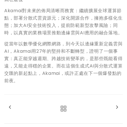
Akamai對未來的佈局清晰而務實：繼續擴展全球運算節
點，部署分散式雲資源元；深化開源合作，擁抱多樣化生
態；加大AI安全技術投入，提前防範新型攻擊風險；同
時，以真實的業務場景推動邊緣雲與AI應用的融合落地。
從當年以數學優化網際網路，到今天以邊緣重新定義雲與
AI，Akamai用27年的堅持和不斷轉型，證明了一個事
實：真正能穿越週期、跨越技術變革的，是那些既能看得
遠，又能走得穩的企業。而在這個生成式AI與分散式運算
交匯的新起點上，Akamai，或許正處在下一個爆發點的
前夜。