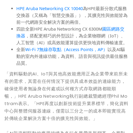
HPE Aruba Networking CX 10040
為HPE最新分散式服務
交換器（又稱為「智慧交換器」），其擴充性與效能皆為
前一代網路安全解決方案的兩倍。
四款全新HPE Aruba Networking CX 6300M
園區網路交
換器
，搭配更精巧的外型設計，為企業物聯網（IoT）、
人工智慧（AI）或高效能運算提供更快地資料傳輸速度。
全新
Wi-Fi 7無線存取點（Access Points，AP）
以及AI驅
動的室內外連線功能，為資料、語音與視訊提供最佳服務
品質。
「資料驅動的AI、IoT與其他高效能應用正為企業帶來前所未
有的需求，其需在任何情況下提供具成本效益的連線能力，
確保使用者無論身在何處或以何種方式存取網路都能順
暢，」HPE Aruba Networking執行副總裁暨總經理Phil Mo
ttram表示。「HPE再度以創新技術提升業界標竿，簡化資料
中心與整體伺服器連線，僅需以三分之一的成本即能實現高
於傳統企業解決方案十倍的擴充性與效能。」