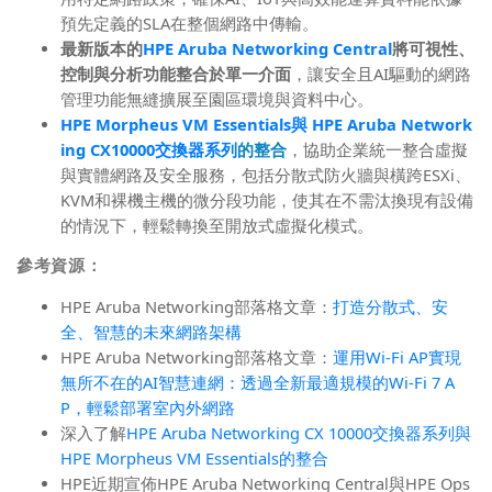
預先定義的SLA在整個網路中傳輸。
最新版本
的
HPE Aruba Networking Central
將可視性、
控制與分析功能
整合於單一介面
，讓安全且AI驅動的網路
管理功能無縫擴展至園區環境與資料中心。
HPE
Morpheus VM Essentials
與
HPE Aruba Network
ing CX10000交換器系列
的整合
，協助企業統一整合虛擬
與實體網路及安全服務，包括分散式防火牆與橫跨ESXi、
KVM和裸機主機的微分段功能，使其在不需汰換現有設備
的情況下，輕鬆轉換至開放式虛擬化模式。
參考資源：
HPE Aruba Networking部落格文章：
打造分散式、安
全、智慧的未來網路架構
HPE Aruba Networking部落格文章：
運用Wi-Fi AP實現
無所不在的AI智慧連網：透過全新最適規模的Wi-Fi 7 A
P，輕鬆部署室內外網路
深入了解
HPE Aruba Networking CX 10000交換器系列與
HPE Morpheus VM Essentials的整合
HPE近期宣佈HPE Aruba Networking Central與HPE Ops