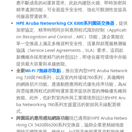
應不斷成長的AI運算需求。此款內建防火牆、即時加密與
精準遙測功能，可全面提升安全性、強化可觀測性並提高
伺服器營運效率。
HPE Aruba Networking
CX 6300
系列園區交換器
，提供
加密協定、精準時間同步與應用程式識別控制（Applicati
on Recognition and Control，ARC）功能，讓企業能在
單一交換器上滿足多種資料安全性、流量與頻寬服務層級
協議（Service Level Agreements，SLA）要求。這四款
新機種亦採用更精巧的外型設計，即使在嚴苛環境中亦能
提供最大容量與卓越效能。
全新
Wi-Fi 7
無線存取點
，推出室內型HPE Aruba Network
ing 720與740系列，以及室內外場域760系列，具備獨特
的網路切片功能。透過動態應用程式優先排序功能，為AI
與雲端應用程式的即時運算需求提供所需的傳輸優先權與
效能。此外，也針對室內外與工業環境所設計的HPE Aru
ba Networking 760系列支援靈活的射頻與天線配置模
式。
跨園區的應用感知網路功能
現已適用於HPE Aruba Netwo
rking CX 5420與6200系列交換器，協助企業更精細地套
用特定網路政策，確保AI、IoT與高效能運算資料能依據