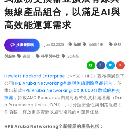
無線產品組合，以滿足AI與
高效能運算需求
Jun 02,2025
新聞
新聞時事
商品
推廣新聞稿
與服務
商業
科學與科技
3C產品
Hewlett Packard Enterprise
（
NYSE
：
HPE
）
宣布擴
展
旗下
公司
HPE Aruba Networking有線與無線網路產品組合
，並
推出新款
HPE Aruba Networking CX 10000分散式服務交
換器
，
搭載
AMD Pensando
內建
可程式化資料處理
器
（
Dat
a Processing Units，
DPU），可分擔安全性與網路服務工
作負載，釋放更多資源以處理複雜的AI
運算任務。
HPE Aruba Networking全新
擴展
的
產品
包括
：