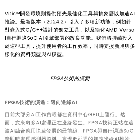
Vitis™
開發環境則提供預先最佳化工具與抽象層以加速
AI
推論。最新版本（
2024.2
）引入了多項新功能，例如針
對嵌入式
C/C++
設計的獨立工具，以及簡化
AMD Versa
l
自行調適
SoC AI
引擎部署的改良功能。我們將持續投入
於這些工具，提升使用者的工作效率，同時支援新興與多
樣化的資料類型與
AI
模型。
FPGA
技術的演變
FPGA
技術的演進：邁向邊緣
AI
目前大部分AI工作負載都在資料中心GPU上運行。然
而，愈來愈多AI處理正在邊緣發生。FPGA技術正站在這
波AI融合應用快速發展的最前線。FPGA與自行調適SoC
能即時處理感測器資料，實現低延遲的加速邊緣AI推論。