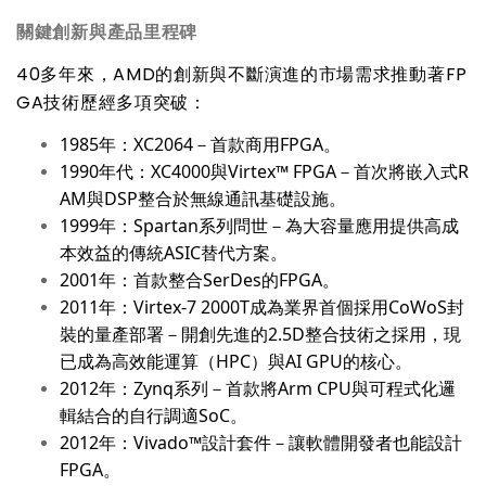
關鍵創新與產品里程碑
40
多年來，
AMD
的創新與不斷演進的市場需求推動著
FP
GA
技術歷經多項突破：
1985
年：
XC2064
－
首
款
商用
FPGA
。
1990
年代：
XC4000
與
Virtex™ FPGA
－首次將嵌入式
R
AM
與
DSP
整合於無線通訊基礎設施。
1999
年：
Spartan
系列問世－為大容量應用提供高成
本效益的傳統
ASIC
替代方案。
2001
年：首
款
整合
SerDes
的
FPGA
。
2011
年：
Virtex-7 2000T
成為業界首個採用
CoWoS
封
裝的量產部署－開創先進的
2.5D
整合技術之採用，現
已成為高效能運算（
HPC
）與
AI GPU
的核心。
2012
年：
Zynq
系列－首款將
Arm CPU
與可程式化邏
輯結合的自行調適
SoC
。
2012
年：
Vivado™
設計套件－讓軟體開發者也能設計
FPGA
。