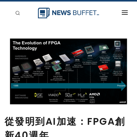
回到首頁
新聞稿分類
登入
刊登
從發明到AI加速：FPGA創
新40週年