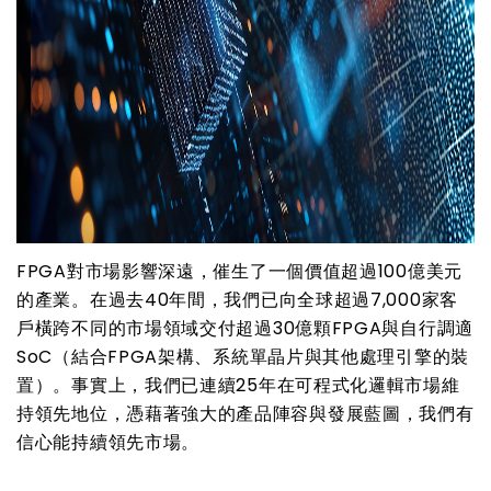
FPGA
對市場影響深遠，催生了一個價值超過
100
億美元
的產業。在過去
40
年間，我們已向全球超過
7,000
家客
戶橫跨不同的市場領域交付超過
30
億顆
FPGA
與自行調適
SoC
（結合
FPGA
架構、系統單晶片與其他處理引擎的裝
置）。事實上，我們已連續
25
年在可程式化邏輯市場維
持領先地位，憑藉著強大的產品陣容與發展藍圖，我們有
信心能持續領先市場。