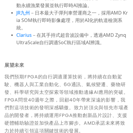
動永續漁業發展並執行即時AI推論。
JR九州
－日本最大子彈列車營運商之一，採用AMD Kr
ia SOM執行即時影像處理，用於AI化的軌道檢測系
統。
Clarius
－在其手持式超音波設備中，透過AMD Zynq
UltraScale自行調適SoC執行區域AI辨識。
展望未來
我們預期FPGA的自行調適運算技術，將持續在自動駕
駛、機器人與工業自動化、6G通訊、氣候變遷、藥物研
發、科學研究與太空探索等領域推動邊緣AI應用的突破。
FPGA問世40週年之際，回顧40年帶來深遠的影響，我
們對這項技術的發明深感驕傲。致力於頂尖與領先市場產
品的開發者，將持續運用FPGA推動創新晶片設計、支援
硬體輔助驗證並加快產品上市腳步。AMD承諾未來將致
力於持續引領這項關鍵技術的發展。