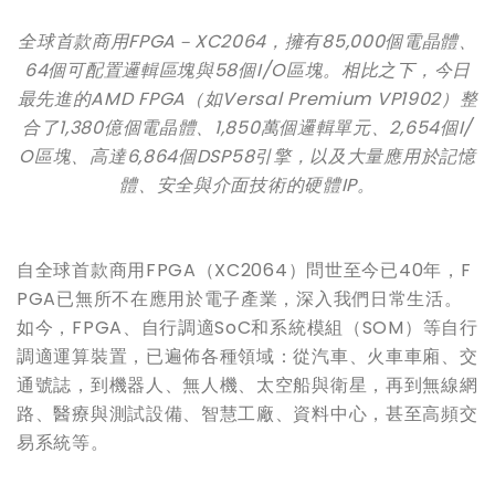
全球首款商用
FPGA
－
XC2064
，擁有
85,000
個電晶體、
64
個可配置邏輯區塊與
58
個
I/O
區塊。相比之下，今日
最先進的
AMD FPGA
（如
Versal Premium VP1902
）整
合了
1,380
億個電晶體、
1,850
萬個邏輯單元、
2,654
個
I/
O
區塊、高達
6,864
個
DSP58
引擎，以及大量應用於記憶
體、安全與介面技術的硬體
IP
。
自全球首款商用FPGA（XC2064）問世至今已40年，F
PGA已無所不在應用於電子產業，深入我們日常生活。
如今，FPGA、自行調適SoC和系統模組（SOM）等自行
調適運算裝置，已遍佈各種領域：從汽車、火車車廂、交
通號誌，到機器人、無人機、太空船與衛星，再到無線網
路、醫療與測試設備、智慧工廠、資料中心，甚至高頻交
易系統等。