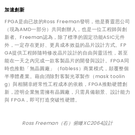
加速創新
FPGA是由已故的Ross Freeman發明，他是賽靈思公司
（現為AMD一部分）共同創辦人，也是一位工程師與創
新者。Freeman認為，除了標準的固定功能ASIC元件
外，一定存在更好、更具成本效益的晶片設計方式。FP
GA提供工程師隨時修改晶片設計的自由與靈活性，甚至
能在一天之內完成一款客製晶片的開發與設計。FPGA同
時也推動「無晶圓廠」（fabless）商業模式，顛覆整個
半導體產業。藉由消除對客製光罩製作（mask toolin
g）與相關非經常性工程成本的依賴，FPGA推動硬體創
新，證明企業無需擁有晶圓廠，只需具備願景、設計能力
與 FPGA，即可打造突破性硬體。
Ross Freeman
（右）俯瞰
XC2064
設計