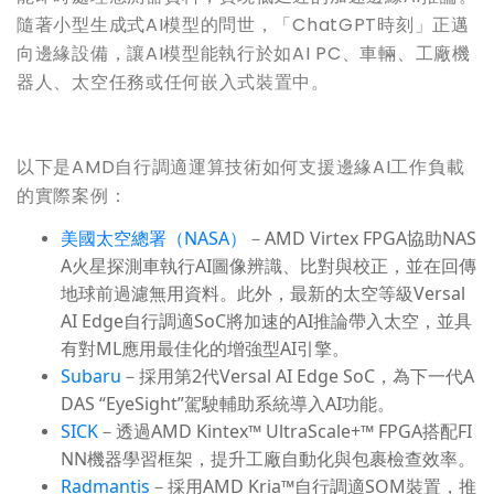
隨著小型生成式AI模型的問世，「ChatGPT時刻」正邁
向邊緣設備，讓AI模型能執行於如AI PC、車輛、工廠機
器人、太空任務或任何嵌入式裝置中。
以下是AMD自行調適運算技術如何支援邊緣AI工作負載
的實際案例：
美國太空總署（NASA）
－AMD Virtex FPGA協助NAS
A火星探測車執行AI圖像辨識、比對與校正，並在回傳
地球前過濾無用資料。此外，最新的太空等級Versal
AI Edge自行調適SoC將加速的AI推論帶入太空，並具
有對ML應用最佳化的增強型AI引擎。
Subaru
－採用第2代Versal AI Edge SoC，為下一代A
DAS “EyeSight”駕駛輔助系統導入AI功能。
SICK
－透過AMD Kintex™ UltraScale+™ FPGA搭配FI
NN機器學習框架，提升工廠自動化與包裹檢查效率。
Radmantis
－採用AMD Kria™自行調適SOM裝置，推