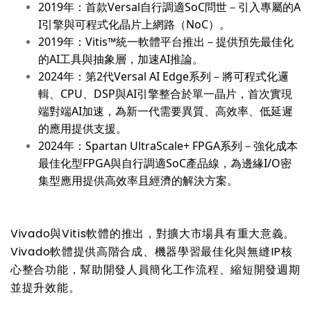
2019
年：首款
Versal
自行調適
SoC
問世－引入專屬的
A
I
引擎與可程式化晶片上網路（
NoC
）。
2019
年：
Vitis™
統一軟體平台推出－提供預先最佳化
的
AI
工具與抽象層，加速
AI
推論。
2024
年：第
2
代
Versal AI Edge
系列－將可程式化邏
輯、
CPU
、
DSP
與
AI
引擎整合於單一晶片，首次實現
端對端
AI
加速，為新一代需要異質、高效率、低延遲
的應用提供支援。
2024
年：
Spartan UltraScale+ FPGA
系列－強化成本
最佳化型
FPGA
與自行調適
SoC
產品線，為邊緣
I/O
密
集型應用提供高效率且經濟的解決方案。
Vivado
與
Vitis
軟體的推出，對擴大市場具有重大意義。
Vivado
軟體提供高階合成、機器學習最佳化與無縫
IP
核
心整合功能，幫助開發人員簡化工作流程、縮短開發週期
並提升效能。