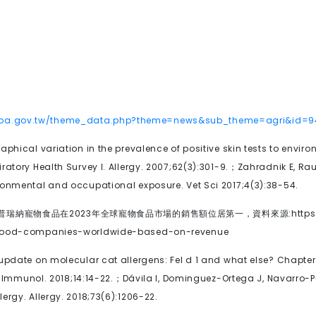
moa.gov.tw/theme_data.php?theme=news&sub_theme=agri&id=9
aphical variation in the prevalence of positive skin tests to envir
atory Health Survey I. Allergy.
2007;62(3):301-9.
；
Zahradnik E, Rau
ronmental and occupational exposure. Vet Sci 2017;4(3):38-54.
普瑞納寵物食品在
2023
年全球寵物食品市場的銷售額位居第一，資料來源
:http
t-food-companies-worldwide-based-on-revenue
update on molecular cat allergens: Fel d 1 and what else? Chapter 1
n Immunol. 2018;14:14-22.
；
Dávila I, Dominguez-Ortega J, Navarro-P
rgy. Allergy. 2018;73(6):1206-22.