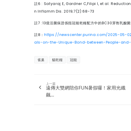
註
6 : Satyaraj E, Gardner C,Filipi I, et al. Reduct
n Inflamm Dis. 2019;7(2):68-73
註
7 :13
億活菌保證係指冠能乾糧配方中的
BC30
芽孢乳酸菌
註
8
：
https://newscenter.purina.com/2025-05-02
als-on-the-Unique-Bond-between-People-and-
雀巢
貓乾糧
冠能
上一篇
遠傳大雙網陪你FUN暑假囉！家用光纖
飆...