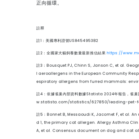
正向循環。
註釋
註
1
：美國專利證號
US8454953B2
註
2
：全國家犬貓飼養數量最新推估結果
https://www.
註
3
：
Bousquet PJ, Chinn S, Janson C, et al. Geogr
l aeroallergens in the European Community Respir
espiratory allergens from furred mammals: envi
註
4
：依據雀巢內部資料數據
Statista 2024
年報告，雀巢
w.statista.com/statistics/627850/leading-pe
註
5
：
Bonnet B, Messaoudi K, Jacomet F, et al. An 
d 1, the primary cat allergen. Allergy Asthma Cli
A, et al. Consensus document on dog and cat alle