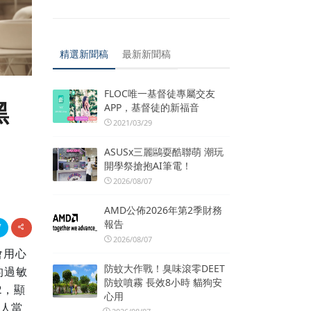
精選新聞稿
最新新聞稿
FLOC唯一基督徒專屬交友
黑
APP，基督徒的新福音
2021/03/29
ASUSx三麗鷗耍酷聯萌 潮玩
開學祭搶抱AI筆電！
2026/08/07
AMD公佈2026年第2季財務
報告
2026/08/07
都會用心
防蚊大作戰！臭味滾零DEET
的過敏
防蚊噴霧 長效8小時 貓狗安
2，顯
心用
個人當