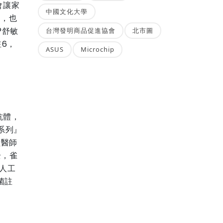
會讓家
中國文化大學
」，也
®舒敏
台灣發明商品促進協會
北市圖
註6，
ASUS
Microchip
抗體，
系列』
獸醫師
全，雀
人工
菌註