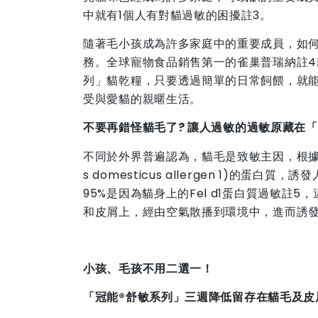
中就有1個人有對貓過敏的困擾註3。
隨著毛小孩成為許多家庭中的重要成員，如
務。全球寵物食品銷售第一的雀巢普瑞納註4
列」貓乾糧，只要透過簡單的日常飼餵，就
受與愛貓的親暱生活。
不要再錯怪貓毛了
?
讓人過敏的過敏原藏在「
不同於外界普遍認為，貓毛是致敏主因，根據研究
s domesticus allergen 1)
95%是因為貓身上的Fel d1蛋白質過敏
和皮屑上，經由空氣散播到環境中，進而誘
小孩、毛孩不用二選一！
「冠能
®
舒敏系列」三週降低留存在貓毛及皮