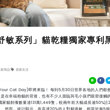
舒敏系列」貓乾糧獨家專利
家用品
居家生活
ug Your Cat Day)即將來臨！ 每到5月30日世界各地的人們
但是在幸福抱貓的背後，也有不少人面臨與毛小孩們親密接觸
家貓飼養數量達131萬1,449隻，較兩年前大幅成長逾50%註
。然而，統計顯示，有高達20%的人對貓過敏，相當於每5