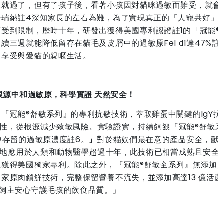
忍就過了，但有了孩子後，看著小孩因對貓咪過敏而難受，就
普瑞納註4深知家長的左右為難，為了實現真正的「人寵共好
受到限制，歷時十年，研發出獲得美國專利認證註1的「冠能
三週就能降低留存在貓毛及皮屑中的過敏原Fel d1達47%
分享受與愛貓的親暱生活。
根源中和過敏原，科學實證
天然安全！
『冠能®舒敏系列』的專利抗敏技術，萃取雞蛋中關鍵的IgY
去活性，從根源減少致敏風險。實驗證實，持續飼餵『冠能®舒敏
中存留的過敏原濃度註6。
」
對於貓奴們最在意的產品安全，
安全地應用於人類和動物醫學超過十年，此技術已相當成熟且安
獲得美國獨家專利。除此之外，『冠能®舒敏全系列』無添加
家原肉鎖鮮技術，完整保留營養不流失，並添加高達13 億活
飼主安心守護毛孩的飲食品質。」