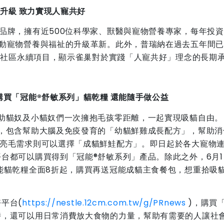
業升級
致力實現人寵共好
品牌，擁有近500位科學家、獸醫與寵物營養專家，每年投資
推動寵物營養與福祉的升級革新。此外，普瑞納在過去五年間
護與社區永續項目，顯示雀巢對於實踐「人寵共好」理念的長期
購買「冠能
®
舒敏系列」貓乾糧
還能隨手做公益
助貓奴及小貓奴們一次擁抱毛孩零距離，一起實現吸貓自由。
，包含幫助大腦及免疫發育的「幼貓鮮雞成長配方」，幫助消
膚亮毛需求則可以選擇「成貓鮮鮭配方」。即日起於各大寵物
台都可以購買得到「冠能®舒敏系列」產品。除此之外，6月1
能貓乾糧全面8折起，購買再送冠能成貓主食餐包，想重拾吸
平台(
https://nestle.12cm.com.tw/g/PRnews
)，購買
時，還可以用日常消費放大食物的力量，幫助有需要的人讓社