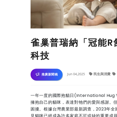
雀巢普瑞納「冠能R
科技
Jun 04,2025
民生與消費
推廣新聞稿
一年一度的國際抱貓日(International H
擁抱自己的貓咪，表達對牠們的愛與感謝。
困擾。根據台灣農業部最新調查，2023年全國
見貓咪已經成為許多家庭不可或缺的重要成員