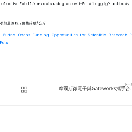
ion of active Fel d 1 from cats using an anti-Fel d 1 egg IgY antibod
添加量為
13.2
億菌落數
/
公斤
-Purina-Opens-Funding-Opportunities-for-Scientific-Research-
Pets
下一
摩爾斯微電子與Gateworks攜手合..