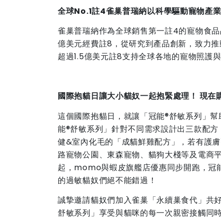
全球
No.1
註
4
雀巢普瑞納以科學驅動寵物產
雀巢普瑞納作為全球銷售第一註4的寵物食品
億美元經費註8，從研究到產品創新，致力
超過1.5億美元註8支持全球各地的寵物照
國際抱貓日讓大小貓奴一起抱緊處理！
現在
這個國際抱貓日，就讓「冠能®舒敏系列」幫
能®舒敏系列」針對不同需求設計出三款配方
健&室內化毛的「成貓鮮雞配方」，若有護
路寵物公園、東森寵物、貓狗大棧等及電商平
起，momo與蝦皮旗艦店優惠同步開跑，冠
的過敏貓奴們絕不能錯過！
誠摯邀請貓奴們加入雀巢「永續巢食代」共好
舒敏系列」享受與貓咪的每一次親密接觸同