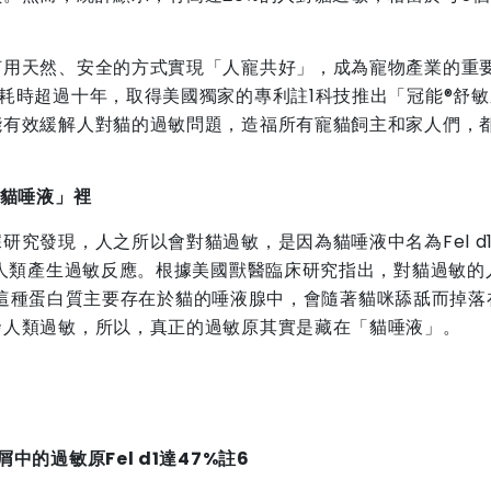
何用天然、安全的方式實現「人寵共好」，成為寵物產業的重
耗時超過十年，取得美國獨家的專利註1科技推出「冠能®舒敏
能有效緩解人對貓的過敏問題，造福所有寵貓飼主和家人們，
貓唾液」裡
發現，人之所以會對貓過敏，是因為貓唾液中名為Fel d1(F
的蛋白質，誘發人類產生過敏反應。根據美國獸醫臨床研究指出，對貓過敏
註5，這種蛋白質主要存在於貓的唾液腺中，會隨著貓咪舔舐而掉落
發人類過敏，所以，真正的過敏原其實是藏在「貓唾液」。
屑中的過敏原
Fel d1
達
47%
註
6