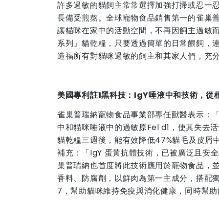
許多過敏的貓飼主常常選擇加強打掃或忍一
長備受煎熬。全球寵物食品銷售第一的雀巢
讓貓咪在家中的活動空間，不再因飼主過敏而
系列」貓乾糧，只要透過簡單的日常餵飼，連續
造福所有對貓咪過敏的飼主和其家人們，充
美國專利註
1
黑科技：
IgY
唾液中和技術，從
雀巢普瑞納寵物食品事業部專任獸醫表示：「
中和貓咪唾液中的過敏原Fel d1，使其失
貓乾糧三週後，能有效降低47%貓毛及皮屑
補充：「IgY 蛋黃抗體技術，已被廣泛且
巢普瑞納也首度將此技術應用於寵物食品，並
香料、防腐劑，以鮮肉為第一主成分，搭配獨
7，幫助貓咪維持免疫與消化健康，同時幫助