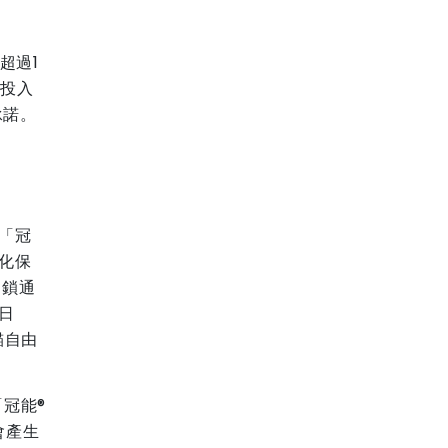
超過1
已投入
承諾。
「冠
化保
連鎖通
日
貓自由
「冠能®
會產生