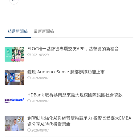
精選新聞稿
最新新聞稿
FLOC唯一基督徒專屬交友APP，基督徒的新福音
2021/03/29
鎧應 AudienceSense 臉部辨識功能上市
2026/08/07
HDBank 取得越南歷來最大規模國際銀團社會貸款
2026/08/07
創智動能強化AI與經營雙軸競爭力 投資長受臺大EMBA
邀分享AI時代投資思維
2026/08/07