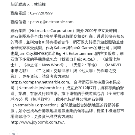
新聞聯絡人：林怡樺
聯絡電話：02-77207999
聯絡信箱：
pr.tw-g@netmarble.com
網石集團（Netmarble Corporation）簡介 2000年成立於韓國，
網石集團為是全球頂尖的手機遊戲開發和發行商，透過其擁有知名
的商標，並與知名IP所有權者合作，網石致力於提升遊戲體驗並使
全球玩家享受娛樂。作為Kabam與SpinX Games的母公司，同時
也是Jam City和HYBE(原名Big Hit Entertainment)的主要股東，網
石旗下多元的手機遊戲包含《我獨自升級: AIRSE》、《放置七騎
士》、《神之塔：New World》、《天堂2：革命》、《MARVEL
未來之戰》、《二之國：交錯世界》與《七大罪：光與暗之交
戰》。更多資訊，請參考官方網站
https://company.netmarble.com。 台灣網石棒辣椒股份有限公
司（Netmarble Joybomb Inc.）成立於2012年7月，擁有專業的營
運、業務、客服及行銷團隊。旗下運營的手機遊戲包含《全民打棒
球Pro》與《棒球殿堂》，此外也協助母公司網石集團
（Netmarble Corporation）全球版遊戲台港澳地區的行銷與客
服，如今已成為台港澳地區遊戲產業的領導品牌，穩坐手機遊戲市
場龍頭地位，更多資訊詳見官方網站
http://www.joybomb.com.tw/。