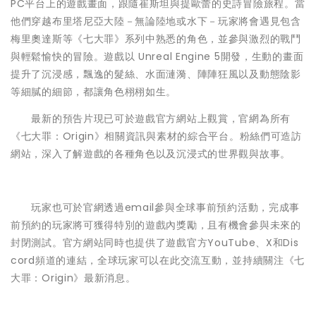
PC平台上的遊戲畫面，跟隨崔斯坦與提歐蕾的史詩冒險旅程。當
他們穿越布里塔尼亞大陸－無論陸地或水下－玩家將會遇見包含
梅里奧達斯等《七大罪》系列中熟悉的角色，並參與激烈的戰鬥
與輕鬆愉快的冒險。遊戲以 Unreal Engine 5開發，生動的畫面
提升了沉浸感，飄逸的髮絲、水面漣漪、陣陣狂風以及動態陰影
等細膩的細節，都讓角色栩栩如生。
最新的預告片現已可於遊戲官方網站上觀賞，官網為所有
《七大罪：Origin》相關資訊與素材的綜合平台。粉絲們可造訪
網站，深入了解遊戲的各種角色以及沉浸式的世界觀與故事。
玩家也可於官網透過email參與全球事前預約活動，完成事
前預約的玩家將可獲得特別的遊戲內獎勵，且有機會參與未來的
封閉測試。官方網站同時也提供了遊戲官方YouTube、X和Dis
cord頻道的連結，全球玩家可以在此交流互動，並持續關注《七
大罪：Origin》最新消息。