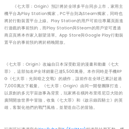
《七大罪：Origin》預計將於全球多平台同步上市，家用主
機平台為Play Station獨家，PC平台則為Steam獨家，同時也
將於行動裝置平台上線。Play Station的用戶可前往專屬頁面進
行遊戲的事前預約，而Play Station與Steam的用戶皆可透過
商店頁將本作家入願望清單。App Store與Google Play行動裝
置平台的事前預約將於稍晚開放。
《七大罪：Origin》改編自日本深受歡迎的漫畫和動畫《七大
罪》，這部知名IP全球銷量已達5,500萬冊。本作同時是手機RP
G《七大罪：光與暗之交戰》的續作，該前作在全球已累計超過
7,000萬次下載量。《七大罪：Origin》由同一開發團隊打造，
以原創的多元宇宙故事為背景，玩家將在橫跨布里塔尼亞大陸的
廣闊開放世界中冒險，收集《七大罪》和《啟示錄四騎士》的英
雄，客製化他們的戰鬥風格，並塑造自己的冒險。