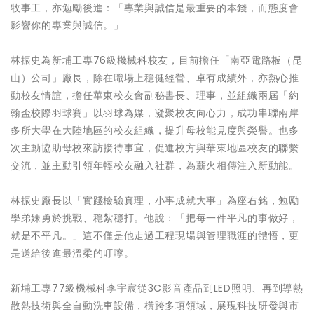
牧事工，亦勉勵後進：「專業與誠信是最重要的本錢，而態度會
影響你的專業與誠信。」
林振史為新埔工專76級機械科校友，目前擔任「南亞電路板（昆
山）公司」廠長，除在職場上穩健經營、卓有成績外，亦熱心推
動校友情誼，擔任華東校友會副秘書長、理事，並組織兩屆「約
翰盃校際羽球賽」以羽球為媒，凝聚校友向心力，成功串聯兩岸
多所大學在大陸地區的校友組織，提升母校能見度與榮譽。也多
次主動協助母校來訪接待事宜，促進校方與華東地區校友的聯繫
交流，並主動引領年輕校友融入社群，為薪火相傳注入新動能。
林振史廠長以「實踐檢驗真理，小事成就大事」為座右銘，勉勵
學弟妹勇於挑戰、穩紮穩打。他說：「把每一件平凡的事做好，
就是不平凡。」這不僅是他走過工程現場與管理職涯的體悟，更
是送給後進最溫柔的叮嚀。
新埔工專77級機械科李宇宸從3C影音產品到LED照明、再到導熱
散熱技術與全自動洗車設備，橫跨多項領域，展現科技研發與市