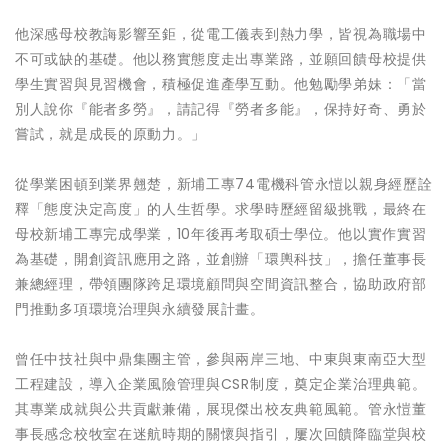
他深感母校教誨影響至鉅，從電工儀表到熱力學，皆視為職場中
不可或缺的基礎。他以務實態度走出專業路，並願回饋母校提供
學生實習與見習機會，積極促進產學互動。他勉勵學弟妹：「當
別人說你『能者多勞』，請記得『勞者多能』，保持好奇、勇於
嘗試，就是成長的原動力。」
從學業困頓到業界翹楚，新埔工專74電機科管永愷以親身經歷詮
釋「態度決定高度」的人生哲學。求學時歷經留級挑戰，最終在
母校新埔工專完成學業，10年後再考取碩士學位。他以實作實習
為基礎，開創資訊應用之路，並創辦「環輿科技」，擔任董事長
兼總經理，帶領團隊跨足環境顧問與空間資訊整合，協助政府部
門推動多項環境治理與永續發展計畫。
曾任中技社與中鼎集團主管，參與兩岸三地、中東與東南亞大型
工程建設，導入企業風險管理與CSR制度，奠定企業治理典範。
其專業成就與公共貢獻兼備，展現傑出校友典範風範。管永愷董
事長感念校牧室在迷航時期的關懷與指引，屢次回饋降臨堂與校