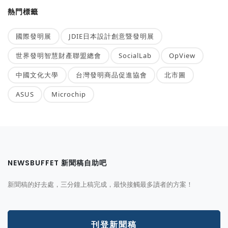
熱門標籤
國際發明展
JDIE日本設計創意暨發明展
世界發明智慧財產聯盟總會
SocialLab
OpView
中國文化大學
台灣發明商品促進協會
北市圖
ASUS
Microchip
NEWSBUFFET 新聞稿自助吧
新聞稿的好去處，三分鐘上稿完成，最快接觸最多讀者的方案！
刊登新聞稿