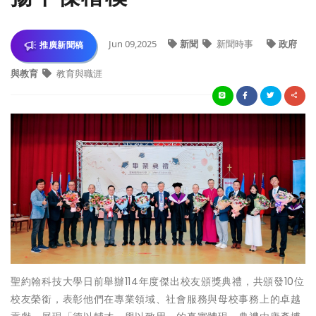
Jun 09,2025
新聞
新聞時事
政府
推廣新聞稿
與教育
教育與職涯
聖約翰科技大學日前舉辦114年度傑出校友頒獎典禮，共頒發10位
校友榮銜，表彰他們在專業領域、社會服務與母校事務上的卓越