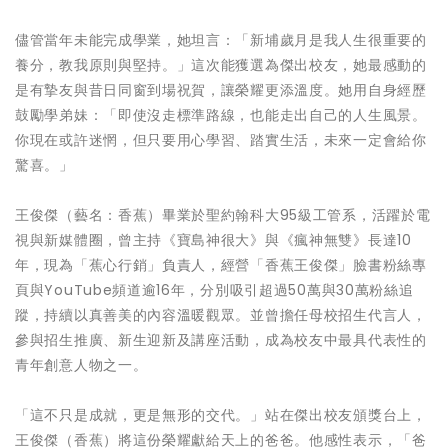
儘管當年未能完成學業，她坦言：「新埔歲月是我人生很重要的
養分，教我原則與堅持。」這次能獲選為傑出校友，她最感動的
是有摯友與昔日同窗到場祝賀，讓榮耀更添溫度。她用自身經歷
鼓勵學弟妹：「即使沒走標準路線，也能走出自己的人生風景。
你現在或許迷惘，但只要用心學習、踏實生活，未來一定會給你
驚喜。」
王俊傑（藝名：香蕉）畢業於聖約翰科大95級工管系，活躍於電
視與新媒體圈，曾主持《寶島神很大》與《瘋神無雙》長達10
年，現為「蕉心行銷」負責人，經營「香蕉王俊傑」臉書粉絲專
頁與YouTube頻道逾16年，分別吸引超過50萬與30萬粉絲追
蹤，持續以真善美的內容溫暖觀眾。並曾擔任母校招生代言人，
參與招生推廣、新生迎新及講座活動，成為校友中最具代表性的
青年創意人物之一。
「這不只是成就，更是無形的交代。」站在傑出校友頒獎台上，
王俊傑（香蕉）將這份榮耀獻給天上的爸爸。他感性表示，「爸