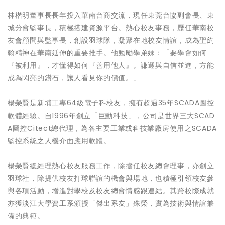
林楷明董事長長年投入華南台商交流，現任東莞台協副會長、東
城分會監事長，積極搭建資源平台。熱心校友事務，歷任華南校
友會顧問與監事長，創設羽球隊，凝聚在地校友情誼，成為聖約
翰精神在華南延伸的重要推手。他勉勵學弟妹：「要學會如何
『被利用』，才懂得如何『善用他人』。謙遜與自信並進，方能
成為閃亮的鑽石，讓人看見你的價值。」
楊榮賢是新埔工專64級電子科校友，擁有超過35年SCADA圖控
軟體經驗。自1996年創立「巨勳科技」，公司是世界三大SCAD
A圖控Citect總代理，為各主要工業或科技業廠房使用之SCADA
監控系統之人機介面應用軟體。
楊榮賢總經理熱心校友服務工作，除擔任校友總會理事，亦創立
羽球社，除提供校友打球聯誼的機會與場地，也積極引領校友參
與各項活動，增進對學校及校友總會情感跟連結。其跨校際成就
亦獲淡江大學資工系頒授「傑出系友」殊榮，實為技術與情誼兼
備的典範。