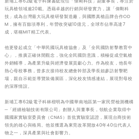
新埔工專62級電子科陳書紘現任「偉剛科技」副董事長，專注於
玩具槍領域逾20載。憑藉卓越的行銷與研發實力，讓「偉剛科
技」成為台灣最大玩具槍研發製造廠，與國際真槍品牌合作OD
M，擁有百餘項專利，年營收突破10億元，全球市佔率高達7
成，堪稱MIT精工代表。
他更發起成立「中華民國玩具槍協會」及「全民國防射擊教育中
心」，推廣正確休閒觀念，強化全民國防意識，積極促成空氣槍
外銷輔導，為產業升級與經濟發展貢獻心力。作為校友，他長年
熱心母校事務，曾多次接待校友總會幹部及學長姐參訪射擊靶
場，親自示範並導覽裝備展區，深化校友情感連結，展現對母校
的深厚情誼。
新埔工專62級電子科林楷明為中國華南地區第一家民營檢測機構
─「經續檢驗技術有限公司」創辦人與董事長，領航企業取得中
國國家實驗室委員會（CNAS）首批實驗室認證，展現台商技術
領先的雄心與格局。他並獲選為東莞改革開放40年40位代表人
物之一，深具產業與社會影響力。