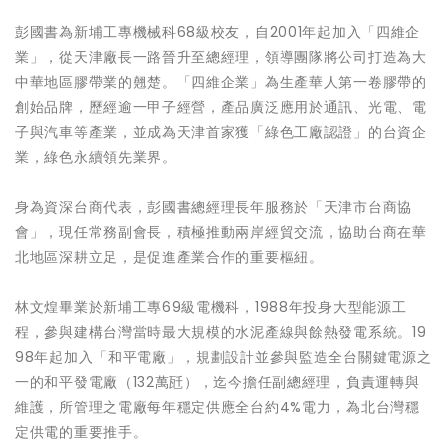
彭國書為新埔工專機械科68級校友，自2001年起加入「四維企
業」，從天津廠長一路晉升至總經理，領導團隊將公司打造為大
中華地區膠帶業的翹楚。「四維企業」為生產華人第一卷膠帶的
創始品牌，歷經逾一甲子經營，產品廣泛應用於通訊、光電、電
子與汽車等產業，並成為天津首家獲「綠色工廠認證」的台資企
業，綠色永續領先業界。
身為資深台商代表，彭國書總經理長年服務於「天津市台商協
會」，現任常務副會長，積極推動兩岸經貿交流，協助台商在華
北地區深耕立足，是促進產業合作的重要樞紐。
林文煌畢業於新埔工專69級電機科，1988年投身大型能源工
程，參與建構台灣當時最大規模的水泥產線與餘熱發電系統。19
98年起加入「和平電廠」，規劃設計並參與監造全台關鍵電源之
一的和平發電廠（132萬瓩），迄今擔任副總經理，負責運轉與
維護，所管理之電廠每年穩定供應全台約4%電力，為北台灣穩
定供電的重要推手。