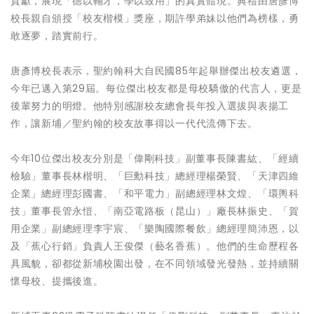
貢獻，展現「德以輔才，學以致用」的真實體現。典禮由唐彥博
校長親自頒授「校友楷模」獎座，期許學弟妹以他們為榜樣，勇
敢逐夢，踏實前行。
唐彥博校長表示，聖約翰科大自民國85年起舉辦傑出校友遴選，
今年已邁入第29屆。每位傑出校友都是母校驕傲的代言人，更是
後輩努力的明燈。他特別感謝校友總會長年投入選拔與表揚工
作，讓新埔／聖約翰的校友故事得以一代代流傳下去。
今年10位傑出校友分別是「偉剛科技」副董事長陳書紘、「經續
檢驗」董事長林楷明、「巨勳科技」總經理楊榮賢、「天津四維
企業」總經理彭國書、「和平電力」副總經理林文煌、「環輿科
技」董事長管永愷、「南亞電路板（昆山）」廠長林振史、「賀
用企業」副總經理李宇宸、「樂陶國際餐飲」總經理簡沛恩，以
及「蕉心行銷」負責人王俊傑（藝名香蕉）。他們的生命歷程各
具風貌，卻都從新埔校園出發，在不同領域發光發熱，並持續關
懷母校、提攜後進。