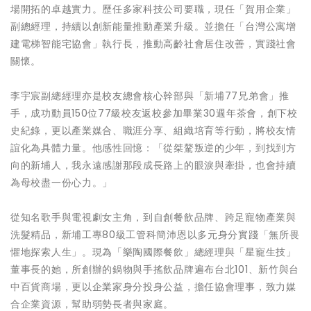
場開拓的卓越實力。歷任多家科技公司要職，現任「賀用企業」
副總經理，持續以創新能量推動產業升級。並擔任「台灣公寓增
建電梯智能宅協會」執行長，推動高齡社會居住改善，實踐社會
關懷。
李宇宸副總經理亦是校友總會核心幹部與「新埔77兄弟會」推
手，成功動員150位77級校友返校參加畢業30週年茶會，創下校
史紀錄，更以產業媒合、職涯分享、組織培育等行動，將校友情
誼化為具體力量。他感性回憶：「從桀驁叛逆的少年，到找到方
向的新埔人，我永遠感謝那段成長路上的眼淚與牽掛，也會持續
為母校盡一份心力。」
從知名歌手與電視劇女主角，到自創餐飲品牌、跨足寵物產業與
洗髮精品，新埔工專80級工管科簡沛恩以多元身分實踐「無所畏
懼地探索人生」。現為「樂陶國際餐飲」總經理與「星寵生技」
董事長的她，所創辦的鍋物與手搖飲品牌遍布台北101、新竹與台
中百貨商場，更以企業家身分投身公益，擔任協會理事，致力媒
合企業資源，幫助弱勢長者與家庭。