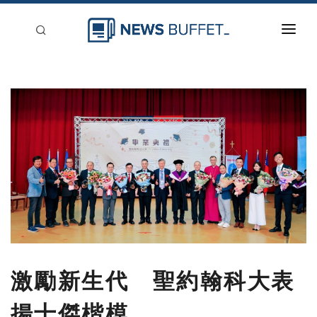
回到首頁
新聞稿分類
登入
刊登
激勵新生代 聖約翰科大表
揚十傑楷模