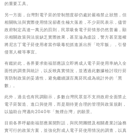
的重要工具。
另一方面，台灣對電子菸的管制態度卻仍處於嚴格禁止狀態，但
相關執法與實際使用情況卻產生極大落差，不少菸民表示，儘管
政府制定高達一萬元的罰則，民眾吸食電子菸情形仍然普遍，顯
示相關政策與法規缺乏實際效果，甚至淪為虛設，警方甚至濫權
將尼古丁電子菸使用者當作吸毒犯抓進派出所「吃牢飯」，引發
侵害人權等事宜。
有鑑於此，各界要求衛福部應該立即將成人電子菸使用率納入全
面性的調查與統計，以反映真實情況，並透過此數據檢討現行菸
害防制政策的妥適性，避免繼續讓百萬菸民成為統計外的「黑
數」。
此外，過去也有民調顯示，多數台灣民眾並不支持政府全面禁止
電子菸製造、進口與使用，而是期待更合理的管理與政策規劃，
以協助台灣邁向2040年「無煙台灣」的願景。
目前各界呼籲衛福部應展開對話，與民間團體及相關產業討論務
實可行的政策方案，並強化對成人電子菸使用情況的調查，以真