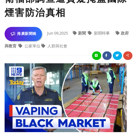
煙害防治真相
Jun 09,2025
新聞
新聞時事
政府
推廣新聞稿
與教育
公家單位
人群與社會