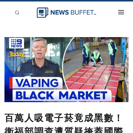
回到首頁
新聞稿分類
登入
刊登
百萬人吸電子菸竟成黑數！
衛福部調查遭質疑掩蓋國際