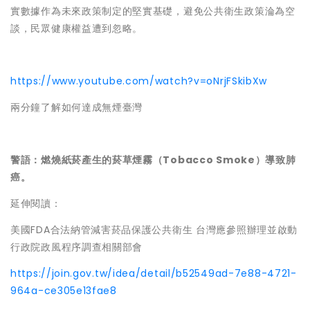
實數據作為未來政策制定的堅實基礎，避免公共衛生政策淪為空
談，民眾健康權益遭到忽略。
https://www.youtube.com/watch?v=oNrjFSkibXw
兩分鐘了解如何達成無煙臺灣
警語：燃燒紙菸產生的菸草煙霧（Tobacco Smoke）導致肺
癌。
延伸閱讀：
美國FDA合法納管減害菸品保護公共衛生 台灣應參照辦理並啟動
行政院政風程序調查相關部會
https://join.gov.tw/idea/detail/b52549ad-7e88-4721-
964a-ce305e13fae8