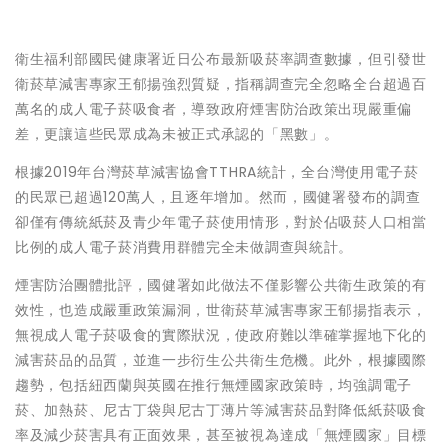
衛生福利部國民健康署近日公布最新吸菸率調查數據，但引發世
衛菸草減害專家王郁揚強烈質疑，指稱調查完全忽略全台超過百
萬名的成人電子菸吸食者，導致政府煙害防治政策出現嚴重偏
差，更讓這些民眾成為未被正式承認的「黑數」。
根據2019年台灣菸草減害協會TTHRA統計，全台灣使用電子菸
的民眾已超過120萬人，且逐年增加。然而，國健署發布的調查
卻僅有傳統紙菸及青少年電子菸使用情形，對於佔吸菸人口相當
比例的成人電子菸消費用群體完全未做調查與統計。
煙害防治團體批評，國健署如此做法不僅影響公共衛生政策的有
效性，也造成嚴重政策漏洞，世衛菸草減害專家王郁揚指表示，
無視成人電子菸吸食的實際狀況，使政府難以準確掌握地下化的
減害菸品的品質，並進一步衍生公共衛生危機。此外，根據國際
趨勢，包括紐西蘭與英國在推行無煙國家政策時，均強調電子
菸、加熱菸、尼古丁袋與尼古丁薄片等減害菸品對降低紙菸吸食
率及減少菸害具有正面效果，甚至被視為達成「無煙國家」目標