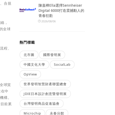
實、合規
陳嘉樺Ella選擇Sennheiser
Digital 6000打造震撼動人的
青春狂歡
2026/08/06
網絡，
戶的全球
熱門標籤
付流程、
北市圖
國際發明展
中國文化大學
SocialLab
OpView
世界發明智慧財產聯盟總會
全球貿
並在中
JDIE日本設計創意暨發明展
支機構。
台灣發明商品促進協會
r目前累
Microchip
永春分館