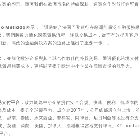
方案的願景。隨著我們在歐洲市場的持續深耕，這類合作對於打造堅
o Mellado
表示：「通過結合法國巴黎銀行在歐洲的廣泛金融服務
專業優勢，我們將致力簡化國際貿易流程、降低交易成本，從而有效提升客
創新、高效的金融解决方案的道路上邁出了重要一步。」
來，並簡化歐洲企業與其全球合作夥伴的外貿交易。通過優化跨境支
球貿易相關成本，更將顯著提升歐洲中小企業在國際市場的競爭力。
貿易支付平台
，致力於為中小企業提供安全合規、快速、便利、低成本的
及成本，提升全球競爭力。成立於2017年，公司總部設立於上海，
坡、越南、泰國、馬來西亞、菲律宾、阿聯酋、尼日利亞等地設有分
加坡、英國、荷蘭、美國、加拿大、澳洲獲得當地支付牌照。XTransfe
平台。