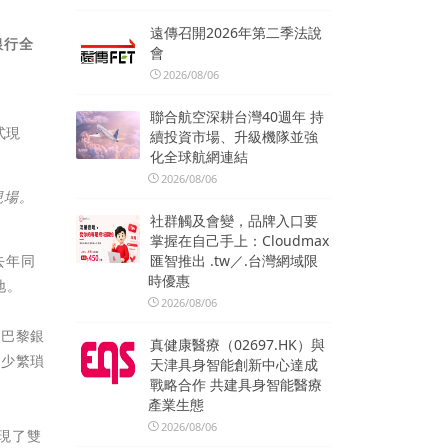
遠傳召開2026年第二季法說
銀行全
會
2026/08/06
聯合航空深耕台灣40週年 持
續投資市場、升級機隊並強
化全球航網連結
2026/08/06
現場。
社群觸及會變，品牌入口要
掌握在自己手上：Cloudmax
匯智推出 .tw／.台灣網域限
去年同
時優惠
地。
2026/08/06
國巴黎銀
真健康醫療（02697.HK）與
減少繁瑣
天津具身智能創新中心達成
戰略合作 共建具身智能醫療
產業生態
2026/08/06
現了雙