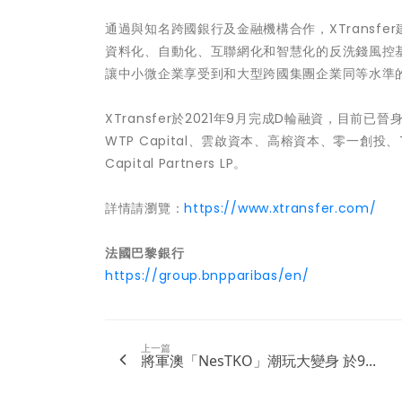
通過與知名跨國銀行及金融機構合作，XTransf
資料化、自動化、互聯網化和智慧化的反洗錢風控基礎
讓中小微企業享受到和大型跨國集團企業同等水準
XTransfer於2021年9月完成D輪融資，目
WTP Capital、雲啟資本、高榕資本、零一創投、Telstr
Capital Partners LP。
詳情請瀏覽：
https://www.xtransfer.com/
法國巴黎銀行
https://group.bnpparibas/en/
上一篇
將軍澳「NesTKO」潮玩大變身 於9...