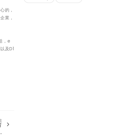
中心的，
微企業，
括，e
、以及D1
篇
育
.