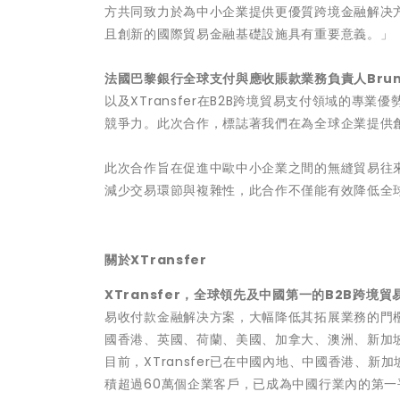
方共同致力於為中小企業提供更優質跨境金融解决
且創新的國際貿易金融基礎設施具有重要意義。」
法國巴黎銀行全球支付與應收賬款業務負責人
Brun
以及XTransfer在B2B跨境貿易支付領域的
競爭力。此次合作，標誌著我們在為全球企業提供
此次合作旨在促進中歐中小企業之間的無縫貿易往
減少交易環節與複雜性，此合作不僅能有效降低全
關於XTransfer
XTransfer，全球領先及中國第一的B2B跨境
易收付款金融解决方案，大幅降低其拓展業務的門檻
國香港、英國、荷蘭、美國、加拿大、澳洲、新加
目前，XTransfer已在中國內地、中國香港、新
積超過60萬個企業客戶，已成為中國行業內的第一