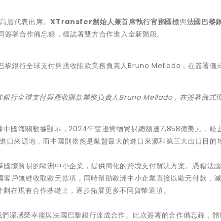
方高層代表出席。
XTransfer創始人兼首席執行官鄧國標
與
法國巴黎
同簽署合作備忘錄，標誌著雙方合作進入全新階段。
黎銀行全球支付與應收賬款業務負責人Bruno Mellado，在簽署儀式
中國海關數據顯示，2024年雙邊貨物貿易總額達7,858億美元，較
大進口來源地，而中國則依然是歐盟最大的進口來源和第三大出口目的
為從事國際貿易的歐洲中小企業，提供簡化的跨境支付解決方案。憑藉法
其中國客戶無縫收取歐元款項，同時幫助歐洲中小企業直接以歐元付款，
計劃在現有合作基礎上，逐步拓展更多不同貨幣選項。
我們深感榮幸能與法國巴黎銀行達成合作。此次簽署的合作備忘錄，體