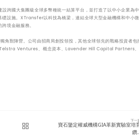
er建設跨國大集團級全球多幣種統一結算平台，並打造了以中小企業為
設施。XTransfer以科技為橋梁，連結全球大型金融機構和中小
的跨境金融服務。
前已晉身獨角獸陣營。公司由招商局創投領投，其他全球領先的戰略投資者包
a Ventures、概念資本、Lavender Hill Capital Partners
下一
寶石鑒定權威機構GIA革新實驗室培
鑽..