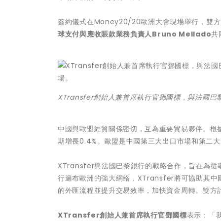
簽約儀式在Money20/20歐洲大會現場舉行，雙
球支付與應收賬款業務負責人
Bruno Mellado
共
XTransfer創始人兼首席執行官鄧國標，與法國巴
中國與歐盟經貿關係密切，互為重要貿易夥伴。根據
期增長0.4%。歐盟是中國第三大出口市場和第二
XTransfer與法國巴黎銀行的戰略合作，旨在
行遍布歐洲的強大網絡，XTransfer將可協助
的外匯流程並提升交易效率，加快資金周轉。雙方
XTransfer創始人兼首席執行官鄧國標
表示：「