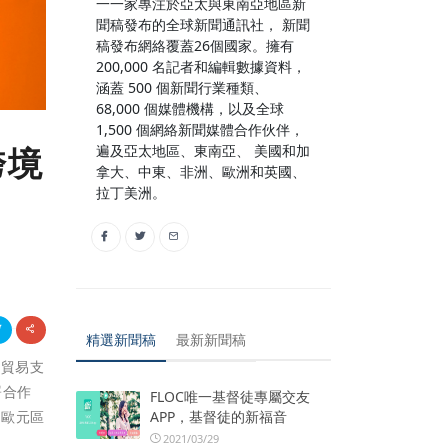
一一家專注於亞太與東南亞地區新
聞稿發布的全球新聞通訊社， 新聞
稿發布網絡覆蓋26個國家。擁有
200,000 名記者和編輯數據資料，
涵蓋 500 個新聞行業種類、
68,000 個媒體機構，以及全球
1,500 個網絡新聞媒體合作伙伴，
遍及亞太地區、東南亞、 美國和加
跨境
拿大、中東、非洲、歐洲和英國、
拉丁美洲。
精選新聞稿
最新新聞稿
境貿易支
署合作
FLOC唯一基督徒專屬交友
在歐元區
APP，基督徒的新福音
2021/03/29