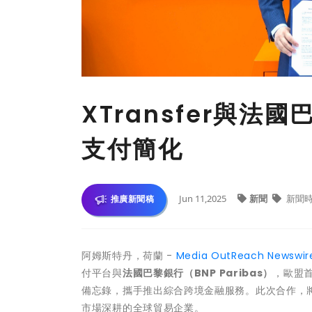
XTransfer與
支付簡化
Jun 11,2025
新聞
新聞
推廣新聞稿
阿姆斯特丹，荷蘭 -
Media OutReach Newswir
付平台與
法國巴黎銀行（
BNP Paribas）
，歐盟首
備忘錄，攜手推出綜合跨境金融服務。此次合作，將顯
市場深耕的全球貿易企業。