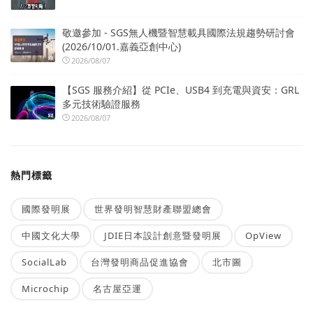
敬邀參加 - SGS無人機暨智慧載具國際法規趨勢研討會
(2026/10/01.嘉義亞創中心)
2026/08/07
【SGS 服務介紹】從 PCIe、USB4 到充電與資安：GRL
多元技術驗證服務
2026/08/07
熱門標籤
國際發明展
世界發明智慧財產聯盟總會
中國文化大學
JDIE日本設計創意暨發明展
OpView
SocialLab
台灣發明商品促進協會
北市圖
Microchip
名古屋亞運