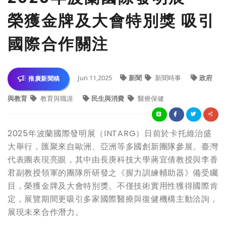
榮獲金牌及大會特別獎 吸引
國際合作關注
Jun 11,2025
新聞
新聞時事
政府
推廣新聞稿
與教育
教育與職涯
民生與消費
醫療保健
2025年波蘭國際發明展（INTARG）日前於卡托維治盛
大舉行，匯聚來自歐洲、亞洲等多國創新團隊參展。臺灣
代表團表現亮眼，其中由長庚科技大學蔣宜倩教授與李香
君副教授領軍的團隊所研發之《握力訓練輔助器》備受矚
目，榮獲金牌及大會特別獎。不僅技術實用性獲得國際肯
定，展覽期間更吸引多家國際醫療與復健機構主動洽詢，
展現未來合作潛力。