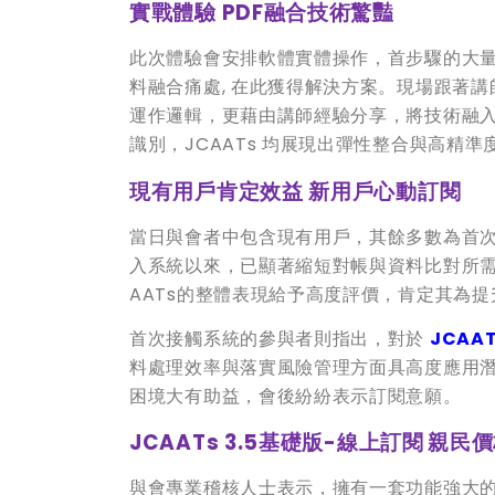
實戰體驗 PDF融合技術驚豔
此次體驗會安排軟體實體操作，首步驟的大量
料融合痛處, 在此獲得解決方案。現場跟著講師
運作邏輯，更藉由講師經驗分享，將技術融
識別，JCAATs 均展現出彈性整合與高精
現有用戶肯定效益 新用戶心動訂閱
當日與會者中包含現有用戶，其餘多數為首
入系統以來，已顯著縮短對帳與資料比對所需
AATs的整體表現給予高度評價，肯定其為
首次接觸系統的參與者則指出，對於
JCAA
料處理效率與落實風險管理方面具高度應用潛
困境大有助益，會後紛紛表示訂閱意願。
JCAATs 3.5
基礎版
-
線上訂閱
親民價
與會專業稽核人士表示，擁有一套功能強大