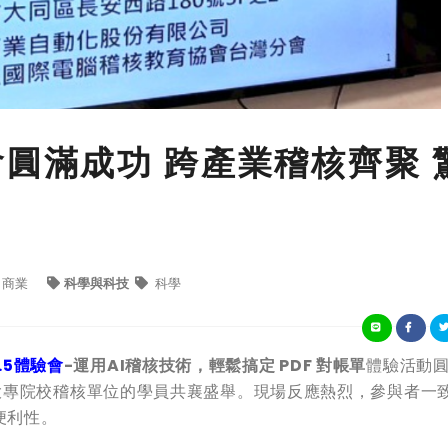
體驗會圓滿成功 跨產業稽核齊聚 
商業
科學與科技
科學
.5
體驗會
-
運用AI
稽核技術，輕鬆搞定 PDF
對帳單
體驗活動
大專院校稽核單位的學員共襄盛舉。現場反應熱烈，參與者一
便利性。