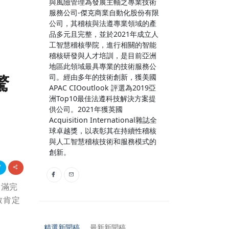
與風險管理為發展主軸之專業技術
服務公司-傑克商業自動化股份有限
公司，其稽核與法遵專業領域的產
品多元且完整，並於2021年成立人
工智慧稽核學院，進行相關的智能
稽核研發與人才培訓，是目前亞洲
地區此領域最具專業的技術服務公
驚
司。經由多年的技術創新，獲美國
APAC CIOoutlook 評選為2019亞
洲Top10最佳法遵科技解決方案提
供公司。2021年獲英國
Acquisition International雜誌全
球卓越獎，以表彰其在持續性稽核
與人工智慧稽核技術和服務模式的
創新。
圓滿完
致肯定
精選新聞稿
最新新聞稿