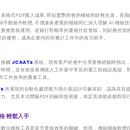
表格式PDF匯入成果, 即刻驚艷與會的稽核和財務先進，長期
手動操作軟體, 不僅讓各產業的稽核同仁深入理解 AI 稽核
入實務查核運用。從銀行對帳單的重複付款查核，到財務控管
準度的優勢，成為企業內控與審計工作中的有力助手。
次接觸
JCAATs
系統。現有客戶於會中分享實務經驗時指出
時間，並有效改善傳統人工作業中常見的重工與錯誤風險，對
提升工作效率的重要工具。
Ts
所展現的自動化處理能力與介面設計印象深刻，認為其在
力。尤其本次體驗PDF的融和技術後，肯定其效能必能對現
格
輕鬆入手
的數位稽核工具是提升查核效率的關鍵。然而，傳統稽核軟體