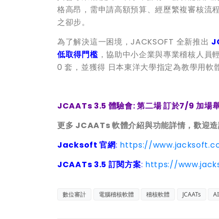
格高昂，需申請高額預算、經歷繁複審核流
之卻步。
為了解決這一困境，JACKSOFT 全新推出
J
低取得門檻
，協助中小企業與專業稽核人員輕鬆掌
0 套，並獲得 日本東洋大學指定為教學用
JCAATs 3.5 體驗會:
第二場 訂於7/9 加場
更多 JCAATs
軟體介紹與功能詳情，歡迎造
Jacksoft 官網
:
https://www.jacksoft.
JCAATs 3.5 訂閱方案
:
https://www.jack
數位審計
電腦稽核軟體
稽核軟體
JCAATs
A