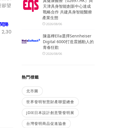
真健康醫療（02697.HK）與
型卻望
天津具身智能創新中心達成
戰略合作 共建具身智能醫療
產業生態
閱降
2026/08/06
,30
陳嘉樺Ella選擇Sennheiser
Digital 6000打造震撼動人的
青春狂歡
2026/08/06
熱門標籤
北市圖
世界發明智慧財產聯盟總會
JDIE日本設計創意暨發明展
台灣發明商品促進協會