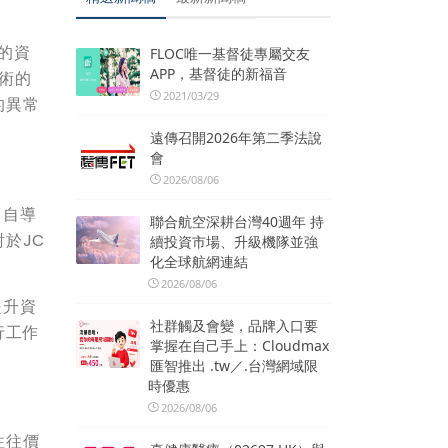
的資
FLOC唯一基督徒專屬交友
APP，基督徒的新福音
技術的
2021/03/29
的異常
遠傳召開2026年第二季法說
會
2026/08/06
，自導
聯合航空深耕台灣40週年 持
於JC
續投資市場、升級機隊並強
化全球航網連結
2026/08/06
提升資
社群觸及會變，品牌入口要
行工作
掌握在自己手上：Cloudmax
匯智推出 .tw／.台灣網域限
時優惠
2026/08/06
往往價