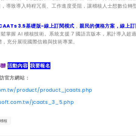
程，導致導入時程冗長、工作進度受阻，讓稽核人士想數位轉
CAATs 3.5
基礎版
-
線上訂閱模式
，
親民的價格方案，線上訂
握 AI 稽核技術。系統支援 7 國語言版本，累計導入超過 2
軟體，充分展現國際信賴與技術專業。
舉辦
活動內容
我要報名
訪官方網站：
com.tw/product/product_jcaats.php
soft.com.tw/jcaats_3_5.php
I稽核