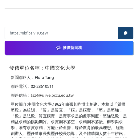
推廣新聞稿
發佈單位名稱：中國文化大學
新聞聯絡人：Flora Tang
聯絡電話：02-28610511
聯絡信箱：
tsz4@ulive.pccu.edu.tw
單位簡介:中國文化大學,1962年由張其昀博士創建。本校以「質樸
堅毅」為校訓，「質」是質直，「樸」是樸實，「堅」是堅強，
「毅」是弘毅。質直樸實，是實事求是的處事態度；堅強弘毅，是
精益求精的惕勵期許。求實則不落空，求精則不落後。辦學與求
學，唯有求實求精，方能止於至善，臻於教育的最高理想。 經過
創辦人、歷任董事長與歷任校長領導，及全體華岡人數十年耕耘，