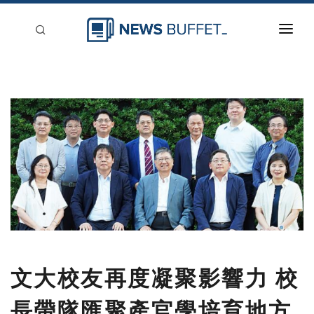
回到首頁
新聞稿分類
登入
刊登
文大校友再度凝聚影響力 校
長帶隊匯聚產官學培育地方