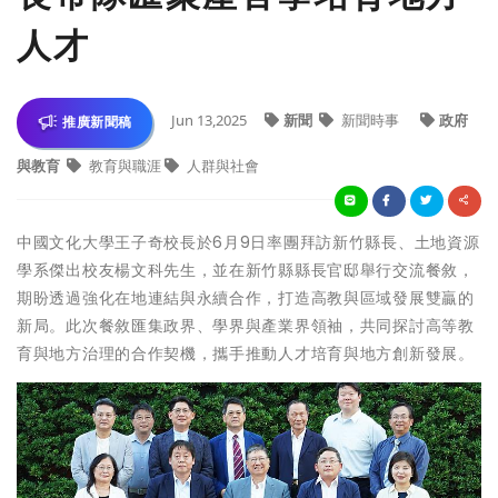
人才
Jun 13,2025
新聞
新聞時事
政府
推廣新聞稿
與教育
教育與職涯
人群與社會
中國文化大學王子奇校長於6月9日率團拜訪新竹縣長、土地資源
學系傑出校友楊文科先生，並在新竹縣縣長官邸舉行交流餐敘，
期盼透過強化在地連結與永續合作，打造高教與區域發展雙贏的
新局。此次餐敘匯集政界、學界與產業界領袖，共同探討高等教
育與地方治理的合作契機，攜手推動人才培育與地方創新發展。