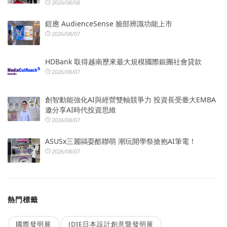
2026/08/08
鎧應 AudienceSense 臉部辨識功能上市
2026/08/07
HDBank 取得越南歷來最大規模國際銀團社會貸款
2026/08/07
創智動能強化AI與經營雙軸競爭力 投資長受臺大EMBA
邀分享AI時代投資思維
2026/08/07
ASUSx三麗鷗耍酷聯萌 潮玩開學祭搶抱AI筆電！
2026/08/07
熱門標籤
國際發明展
JDIE日本設計創意暨發明展