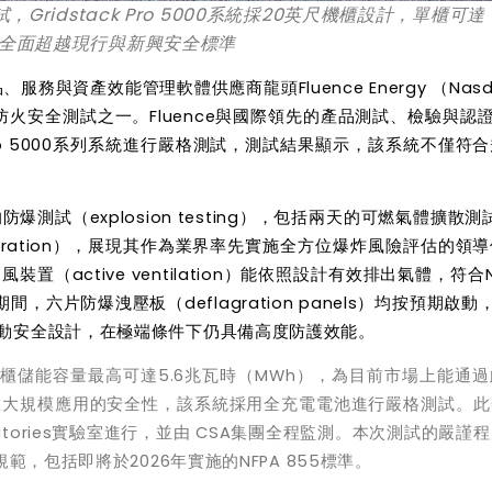
試，
Gridstack Pro 5000
系統採
20
英尺機櫃設計，單櫃可達
全面超越現行與新興安全標準
品、服務與資產效能管理軟體供應商龍頭
Fluence Energy
（
Nasd
防火安全測試之一。
Fluence
與國際領先的產品測試、檢驗與認
o 5000
系列系統進行嚴格測試，測試結果顯示，該系統不僅符合
的防爆測試（
explosion testing
），包括兩天的可燃氣體擴散測
ration
），展現其作為業界率先實施全方位爆炸風險評估的領導
通風裝置（
active ventilation
）能依照設計有效排出氣體，符合
期間，六片防爆洩壓板（
deflagration panels
）均按預期啟動
動安全設計，在極端條件下仍具備高度防護效能。
櫃儲能容量最高可達
5.6
兆瓦時（
MWh
），為目前市場上能通過
在大規模應用的安全性，該系統採用全充電電池進行嚴格測試。此
tories
實驗室進行，並由
CSA
集團全程監測。本次測試的嚴謹程
規範，包括即將於
2026
年實施的
NFPA 855
標準。