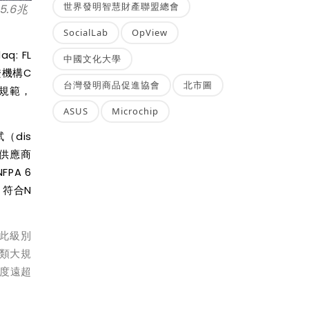
世界發明智慧財產聯盟總會
5.6
兆
SocialLab
OpView
aq: FL
中國文化大學
證機構
C
台灣發明商品促進協會
北市圖
規範，
ASUS
Microchip
試（
dis
供應商
NFPA 6
，符合
N
此級別
類大規
度遠超