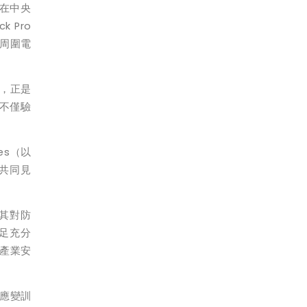
在中央
ck Pro
周圍電
，正是
不僅驗
es
（以
共同見
其對防
足充分
產業安
應變訓