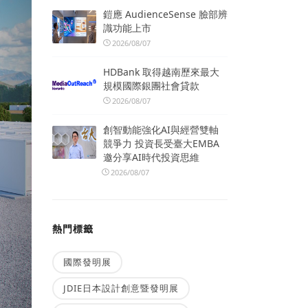
鎧應 AudienceSense 臉部辨
識功能上市
2026/08/07
HDBank 取得越南歷來最大
規模國際銀團社會貸款
2026/08/07
創智動能強化AI與經營雙軸
競爭力 投資長受臺大EMBA
邀分享AI時代投資思維
2026/08/07
熱門標籤
國際發明展
JDIE日本設計創意暨發明展