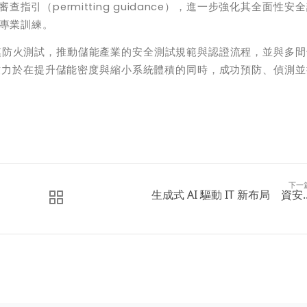
審查指引（
permitting guidance
），進一步強化其全面性安全
專業訓練。
模防火測試，推動儲能產業的安全測試規範與認證流程，並與多間
致力於在提升儲能密度與縮小系統體積的同時，成功預防、偵測並
下一
生成式 AI 驅動 IT 新布局 資安..