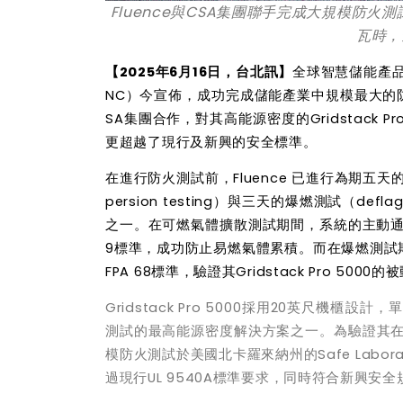
Fluence
與
CSA
集團聯手完成大規模防火測
瓦時，
【
2025
年
6
月
16
日，台北訊】
全球智慧儲能產
NC
）今宣佈，成功完成儲能產業中規模最大的
SA
集團合作，對其高能源密度的
Gridstack Pr
更超越了現行及新興的安全標準。
在進行防火測試前，
Fluence
已進行為期五天
persion testing
）與三天的爆燃測試（
deflag
之一。在可燃氣體擴散測試期間，系統的主動
9
標準，成功防止易燃氣體累積。而在爆燃測試
FPA 68
標準，驗證其
Gridstack Pro 5000
的被
Gridstack Pro 5000
採用
20
英尺機櫃設計，單
測試的最高能源密度解決方案之一。為驗證其
模防火測試於美國北卡羅來納州的
Safe Labora
過現行
UL 9540A
標準要求，同時符合新興安全