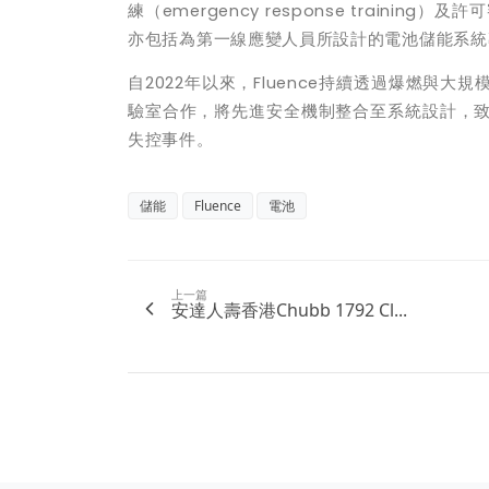
練（
emergency response training
）及許可
亦包括為第一線應變人員所設計的電池儲能系統
自
2022
年以來，
Fluence
持續透過爆燃與大規
驗室合作，將先進安全機制整合至系統設計，
失控事件。
儲能
Fluence
電池
上一篇
安達人壽香港Chubb 1792 Cl...