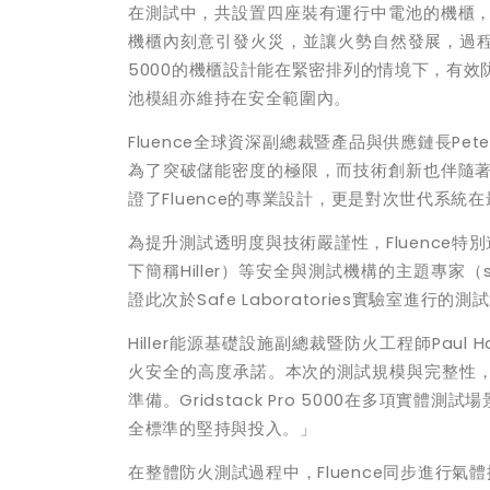
在測試中，共設置四座裝有運行中電池的機櫃
機櫃內刻意引發火災，並讓火勢自然發展，過
5000
的機櫃設計能在緊密排列的情境下，有效
池模組亦維持在安全範圍內。
Fluence
全球資深副總裁暨產品與供應鏈長
Pete
為了突破儲能密度的極限，而技術創新也伴隨
證了
Fluence
的專業設計，更是對次世代系統在
為提升測試透明度與技術嚴謹性，
Fluence
特別
下簡稱
Hiller
）等安全與測試機構的主題專家（
證此次於
Safe Laboratories
實驗室進行的測試
Hiller
能源基礎設施副總裁暨防火工程師
Paul H
火安全的高度承諾。本次的測試規模與完整性
準備。
Gridstack Pro 5000
在多項實體測試場
全標準的堅持與投入。」
在整體防火測試過程中，
Fluence
同步進行氣體