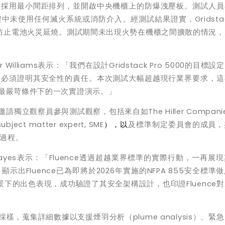
，採用最小間距排列，並開啟中央機櫃上的防爆洩壓板。測試人員
程中未使用任何滅火系統或消防介入。經測試結果證實，
Gridsta
防止電池火災延燒。測試期間未出現火勢在機櫃之間擴散的情況，
r Williams
表示：「我們在設計
Gridstack Pro 5000
的目標設定
著必須證明其安全性的責任。本次測試大幅超越現行業界要求，這
最嚴苛條件下的一次實證演示。」
邀請獨立觀察員參與測試觀察，包括來自如
The Hiller Compani
subject matter expert, SME
），以
及標準制定委員會的成員，
過程。
ayes
表示：「
Fluence
透過超越業界標準的實際行動，一再展現
，顯示出
Fluence
已為即將於
2026
年實施的
NFPA 855
安全標準做
景下的出色表現，成功驗證了其安全架構設計，也印證
Fluence
對
採樣，蒐集詳細數據以支援煙羽分析（
plume analysis
）、緊急