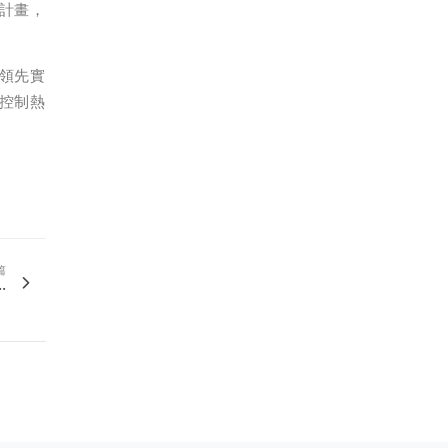
計畫，
領先實
控制熱
篇
.