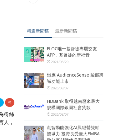
精選新聞稿
最新新聞稿
FLOC唯一基督徒專屬交友
APP，基督徒的新福音
2021/03/29
鎧應 AudienceSense 臉部辨
識功能上市
2026/08/07
HDBank 取得越南歷來最大
規模國際銀團社會貸款
為粉絲
2026/08/07
言人，
創智動能強化AI與經營雙軸
競爭力 投資長受臺大EMBA
邀分享AI時代投資思維