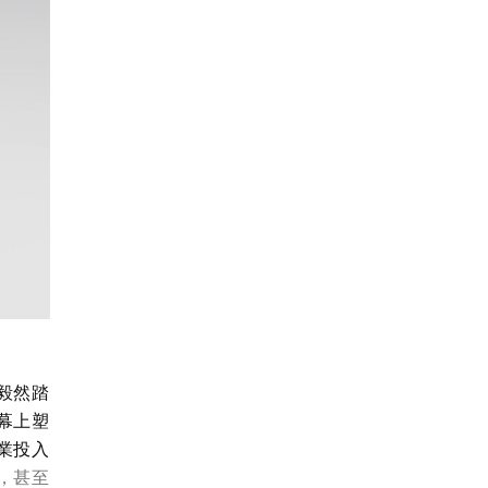
毅然踏
幕上塑
業投入
，甚至