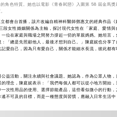
兼具的角色特質。她也以電影《青春弒戀》入圍第 58 屆金馬
度。
三立都會台首播，該片改編自精神科醫師鄧惠文的經典作品《
三段女性婚姻關係為主軸，探討現代女性在「家庭、愛情與
，一位在家庭與職場之間努力撐起一切的單親媽媽。她坦言，
境：「總是先照顧他人，最後才想到自己。」陳庭妮也分享了
忘記愛自己，因為只有愛自己，關係才能細水長流，彼此都有
與公益活動，關注永續與社會議題。她認為，作為公眾人物，
展的理念，陳庭妮表示：「我們每個人都可以從小地方開始，
少一次性用品的使用、選擇節能產品，這些看似微小的行動，
非遙不可及的目標，而是一種態度與習慣，應融入日常生活中