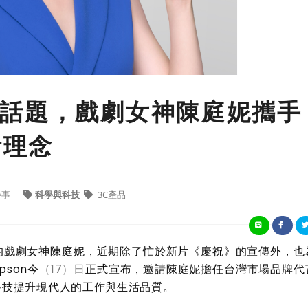
話題，戲劇女神陳庭妮攜手
活理念
時事
科學與科技
3C產品
的戲劇女神陳庭妮，近期除了忙於新片《慶祝》的宣傳外，也
pson
今
（17）日
正式宣布，邀請陳庭妮擔任台灣市場品牌代
科技提升現代人的工作與生活品質。