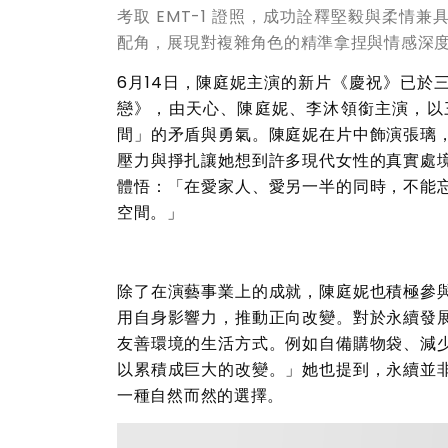
考取 EMT-1 證照，成功詮釋堅毅與柔情
配角，展現對複雜角色的精準拿捏與情感深
6
月
14
日，陳庭妮主演的新片《慶祝》已於
戀》，由天心、陳庭妮、李沐領銜主演，以
間」的矛盾與勇氣。陳庭妮在片中飾演張璃
壓力與掙扎讓她想到許多現代女性的真實處
體悟：「在愛家人、愛另一半的同時，不能
空間。」
除了在演藝事業上的成就，陳庭妮也積極參
用自身影響力，推動正向改變。對於永續發
友善環境的生活方式。例如自備購物袋、減
以累積成巨大的改變。」她也提到，永續並
一種自然而然的選擇。