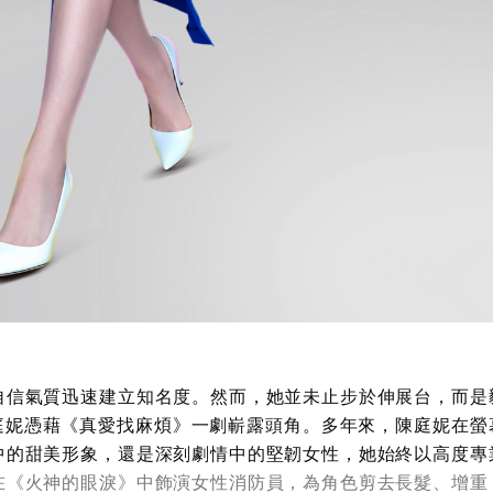
自信氣質迅速建立知名度。然而，她並未止步於伸展台，而是
庭妮憑藉《真愛找麻煩》一劇嶄露頭角。多年來，陳庭妮在螢
中的甜美形象，還是深刻劇情中的堅韌女性，她始終以高度專
在《火神的眼淚》中飾演女性消防員，為角色剪去長髮、增重