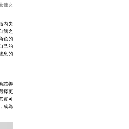
獎最佳女
婚內失
自我之
角色的
自己的
喘息的
應該善
選擇更
其實可
，成為