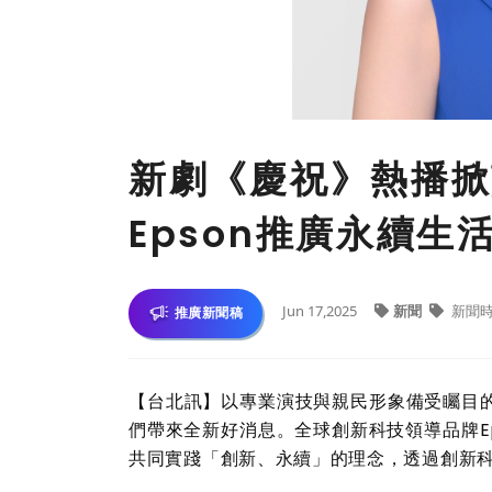
新劇《慶祝》熱播掀
Epson推廣永續生
Jun 17,2025
新聞
新聞
推廣新聞稿
【台北訊】以專業演技與親民形象備受矚目
們帶來全新好消息。全球創新科技領導品牌
E
共同實踐「創新、永續」的理念，透過創新