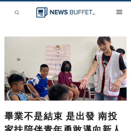
回到首頁
新聞稿分類
登入
刊登
畢業不是結束 是出發 南投
家扶陪伴青年勇敢邁向新人