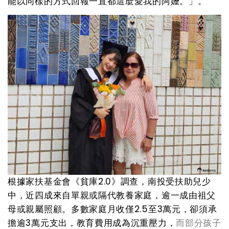
能以同樣的方式回報一直都這麼愛我的阿嬤。」。
根據家扶基金會《貧庫2.0》調查，南投受扶助兒少
中，近四成來自單親或隔代教養家庭，逾一成由祖父
母或親屬照顧。多數家庭月收僅2.5至3萬元，卻須承
擔逾3萬元支出，教育費用成為沉重壓力，
而部分孩子