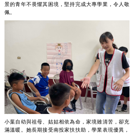
景的青年不畏懼其困境，堅持完成大專學業，令人敬
佩。
小葉自幼與祖母、姑姑相依為命，家境雖清苦，卻充
滿溫暖。她長期接受南投家扶扶助，學業表現優異，