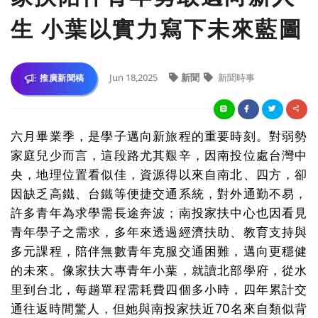
生 小葉以實力寫下未來藍圖
Jun 18,2025
新聞
新聞時事
推廣新聞稿
六月畢業季，是學子邁向新旅程的重要時刻。對弱勢
家庭兒少而言，這段路尤其艱辛，因南投位處台灣中
央，地理位置看似佳，資源得以來自南北、四方，卻
因缺乏高鐵、台鐵等便捷交通系統，對外通勤不易，
許多青年為求學需長途奔波；南投家扶中心也因看見
青年學子之需求，多年來透過經濟扶助、教育支持與
多元課程，陪伴無數青年克服交通困難，邁向更穩健
的未來。像家扶大專青年小葉，就讀北部學府，從水
里到台北，每趟單程需耗費四個多小時，四年累計交
通往返時間驚人，但她與南投家扶近70名來自類似背