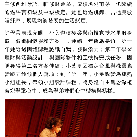
主修西班牙語、輔修財金系，成績名列前茅，也陸續
通過語言初級及中級檢定。她也透過跳舞、吉他與歌
唱紓壓，展現均衡發展的生活態度。
除學業表現亮眼，小葉也積極參與南投家扶水里服務
處「偏鄉關懷服務方案」，連續三年皆為要角。第一
年她透過團體課程認識自我，發掘潛力；第二年學習
理財與活動設計，與團隊夥伴相互扶持完成任務，團
隊獲得第二名方案佳績；小葉更因穩定台風與機靈應
變能力獲頒個人獎項；到了第三年，小葉蛻變為成熟
小組組長，帶領小組設計課程，將身體自主觀念深植
偏鄉學童心中，成為學弟妹們心中楷模與榜樣。