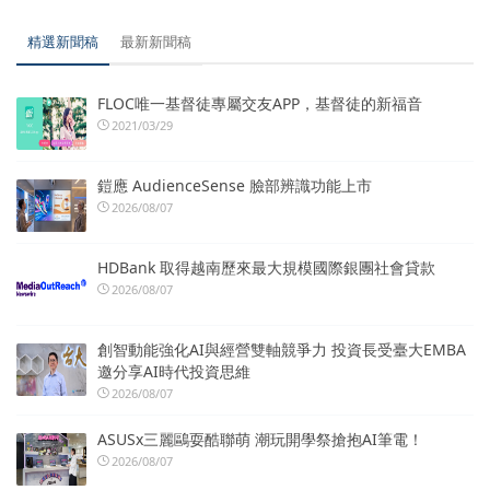
精選新聞稿
最新新聞稿
FLOC唯一基督徒專屬交友APP，基督徒的新福音
2021/03/29
鎧應 AudienceSense 臉部辨識功能上市
2026/08/07
HDBank 取得越南歷來最大規模國際銀團社會貸款
2026/08/07
創智動能強化AI與經營雙軸競爭力 投資長受臺大EMBA
邀分享AI時代投資思維
2026/08/07
ASUSx三麗鷗耍酷聯萌 潮玩開學祭搶抱AI筆電！
2026/08/07