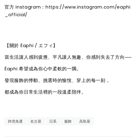
官方 Instagram：https://www.instagram.com/eaphi
_official/
【關於 Èaphi / エフィ】
當生活讓人感到疲憊、平凡讓人無趣、你感到失去了方向──
Èaphi 希望成為你心中柔軟的一隅。
發現服飾的悸動、挑選時的愉悅、穿上的每一刻，
都成為你日常生活裡的一段溫柔陪伴。
跨境免運
名古屋
日系
服飾
高島屋