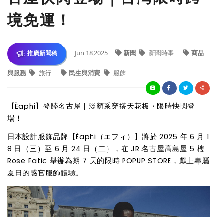
境免運！
Jun 18,2025
新聞
新聞時事
商品
推廣新聞稿
與服務
旅行
民生與消費
服飾
【Èaphi】登陸名古屋｜淡顏系穿搭天花板・限時快閃登
場！
日本設計服飾品牌【Èaphi（エフィ）】將於 2025 年 6 月 1
8 日（三）至 6 月 24 日（二），在 JR 名古屋高島屋 5 樓
Rose Patio 舉辦為期 7 天的限時 POPUP STORE，獻上專屬
夏日的感官服飾體驗。