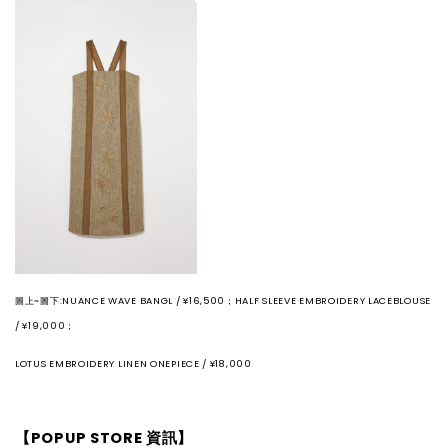
圖上~圖下:NUANCE WAVE BANGL / ¥16,500；HALF SLEEVE EMBROIDERY LACEBLOUSE
/ ¥19,000；
LOTUS EMBROIDERY LINEN ONEPIECE / ¥18,000
【POPUP STORE 資訊】