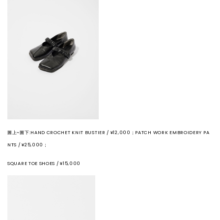
圖上~圖下:HAND CROCHET KNIT BUSTIER / ¥12,000；PATCH WORK EMBROIDERY PA
NTS / ¥25,000；
SQUARE TOE SHOES / ¥15,000