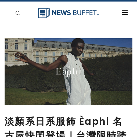
回到首頁
新聞稿分類
登入
刊登
淡顏系日系服飾 Èaphi 名
古屋快閃登場｜台灣限時跨