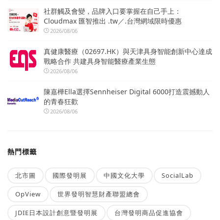
社群觸及會變，品牌入口要掌握在自己手上：
Cloudmax 匯智推出 .tw／.台灣網域限時優惠
2026/08/06
真健康醫療（02697.HK）與天津具身智能創新中心達成
戰略合作 共建具身智能醫療產業生態
2026/08/06
陳嘉樺Ella選擇Sennheiser Digital 6000打造震撼動人
的青春狂歡
2026/08/06
熱門標籤
北市圖
國際發明展
中國文化大學
SocialLab
OpView
世界發明智慧財產聯盟總會
JDIE日本設計創意暨發明展
台灣發明商品促進協會