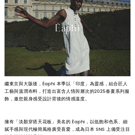
繼東京與大阪後，Èaphi 本季以「印度」為靈感，結合匠人
工藝與溫潤布料，打造出富含人情與層次的2025春夏系列服
飾，邀您親身感受設計背後的情感溫度。
擁有「淡顏穿搭天花板」美名的 Èaphi，以低飽和色系、細
膩手感與現代極簡風格廣受喜愛，成為日本 SNS 上備受注目