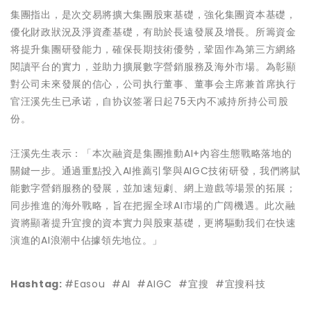
集團指出，是次交易將擴大集團股東基礎，強化集團資本基礎，
優化財政狀況及淨資產基礎，有助於長遠發展及增長。所籌資金
将提升集團研發能力，確保長期技術優勢，鞏固作為第三方網絡
閱讀平台的實力，並助力擴展數字營銷服務及海外市場。為彰顯
對公司未來發展的信心，公司执行董事、董事会主席兼首席执行
官汪溪先生已承诺，自协议签署日起75天内不减持所持公司股
份。
汪溪先生表示：「本次融資是集團推動AI+內容生態戰略落地的
關鍵一步。通過重點投入AI推薦引擎與AIGC技術研發，我們將賦
能數字營銷服務的發展，並加速短劇、網上遊戲等場景的拓展；
同步推進的海外戰略，旨在把握全球AI市場的广阔機遇。此次融
資將顯著提升宜搜的資本實力與股東基礎，更將驅動我们在快速
演進的AI浪潮中佔據領先地位。」
Hashtag:
#Easou #AI #AIGC #宜搜 #宜搜科技