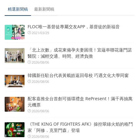
精選新聞稿
最新新聞稿
FLOC唯一基督徒專屬交友APP，基督徒的新福音
2021/03/29
「北上次數」成花東備孕夫妻困境！宜蘊串聯花蓮門諾
醫院：減輕交通、時間、經濟負擔
2026/08/06
韓國新任駐台代表黃載皓返回母校 巧遇文化大學同窗
2026/08/06
配客嘉推全台首創可循環禮盒 RePresent！滿千再抽萬
元機票
2026/08/06
《THE KING OF FIGHTERS AFK》操控翠綠火焰的格鬥
家「阿修．克里門森」登場
2026/08/06