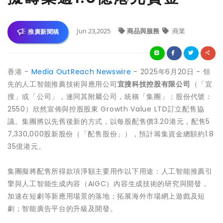
Jun 23,2025
商品與服務
商業
推廣新聞稿
香港 -
Media OutReach Newswire
- 2025年6月20日 - 領
先的人工智能推薦技術與應用公司
宜搜科技控股有限公司
（「宜
搜」或「公司」，連同其附屬公司，統稱「集團」；股份代號：
2550）欣然宣佈與控股股東 Growth Value LTD訂立配售協
議。集團將以先舊後新的方式，以每股配售價3.20港元，配售5
7,330,000股新股份（「配售股份」），預計籌集資金總額約1.8
35億港元。
集團擬將配售所得款項淨額主要用作以下用途：人工智能推薦引
擎與人工智能生成內容（AIGC）內容生成技術的研究與開發，
加速在短劇等新應用場景的落地；拓展海外市場網上遊戲及短
劇；智能廣告平台的升級及開發。