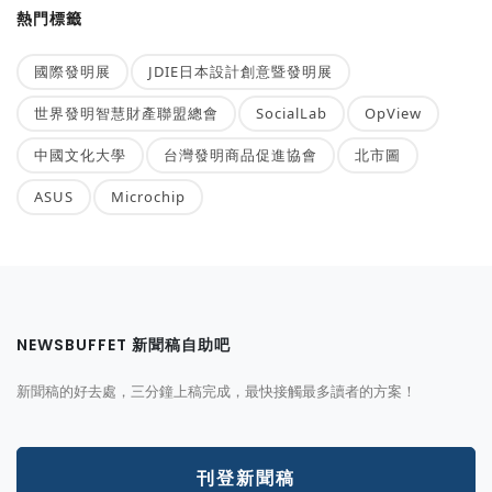
熱門標籤
國際發明展
JDIE日本設計創意暨發明展
世界發明智慧財產聯盟總會
SocialLab
OpView
中國文化大學
台灣發明商品促進協會
北市圖
ASUS
Microchip
NEWSBUFFET 新聞稿自助吧
新聞稿的好去處，三分鐘上稿完成，最快接觸最多讀者的方案！
刊登新聞稿