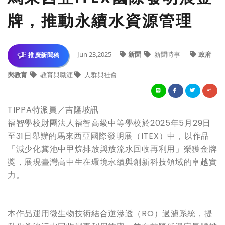
牌，推動永續水資源管理
Jun 23,2025
新聞
新聞時事
政府
推廣新聞稿
與教育
教育與職涯
人群與社會
TIPPA特派員／吉隆坡訊
福智學校財團法人福智高級中等學校於2025年5月29日
至31日舉辦的馬來西亞國際發明展（ITEX）中，以作品
「減少化糞池中甲烷排放與放流水回收再利用」榮獲金牌
獎，展現臺灣高中生在環境永續與創新科技領域的卓越實
力。
本作品運用微生物技術結合逆滲透（RO）過濾系統，提