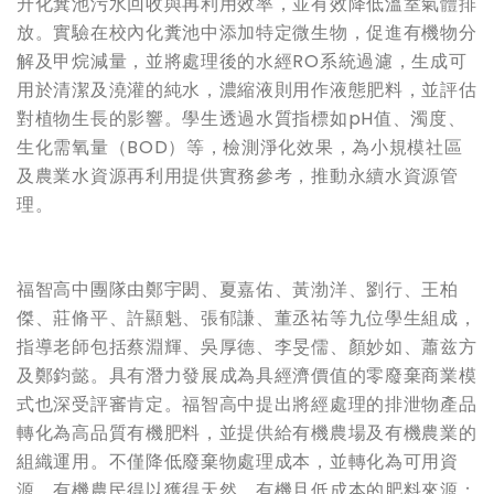
升化糞池污水回收與再利用效率，並有效降低溫室氣體排
放。實驗在校內化糞池中添加特定微生物，促進有機物分
解及甲烷減量，並將處理後的水經RO系統過濾，生成可
用於清潔及澆灌的純水，濃縮液則用作液態肥料，並評估
對植物生長的影響。學生透過水質指標如pH值、濁度、
生化需氧量（BOD）等，檢測淨化效果，為小規模社區
及農業水資源再利用提供實務參考，推動永續水資源管
理。
福智高中團隊由鄭宇閎、夏嘉佑、黃渤洋、劉行、王柏
傑、莊脩平、許顯魁、張郁謙、董丞祐等九位學生組成，
指導老師包括蔡淵輝、吳厚德、李旻儒、顏妙如、蕭兹方
及鄭鈞懿。具有潛力發展成為具經濟價值的零廢棄商業模
式也深受評審肯定。福智高中提出將經處理的排泄物產品
轉化為高品質有機肥料，並提供給有機農場及有機農業的
組織運用。不僅降低廢棄物處理成本，並轉化為可用資
源，有機農民得以獲得天然、有機且低成本的肥料來源；