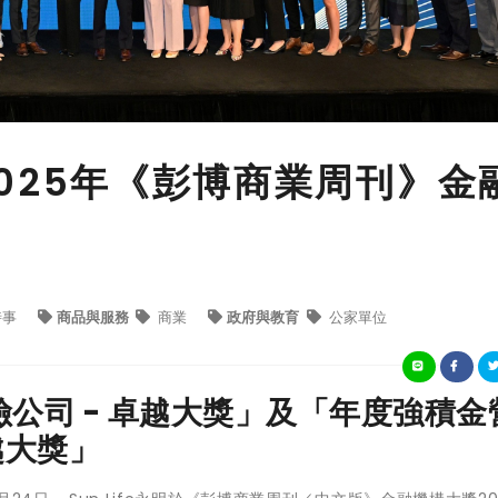
奪2025年《彭博商業周刊》金
時事
商品與服務
商業
政府與教育
公家單位
公司 - 卓越大獎」及「年度強積金
越大獎」