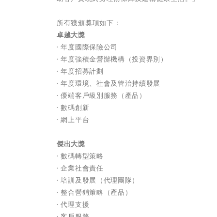
所有獲頒獎項如下：
卓越大獎
· 年度國際保險公司
· 年度強積金營辦機構（投資界別）
· 年度招募計劃
· 年度環境、社會及管治持續發展
· 優端客戶級別服務（產品）
· 數碼創新
· 網上平台
傑出大獎
· 數碼轉型策略
· 企業社會責任
· 培訓及發展（代理團隊）
· 整合營銷策略（產品）
· 代理支援
· 客戶服務