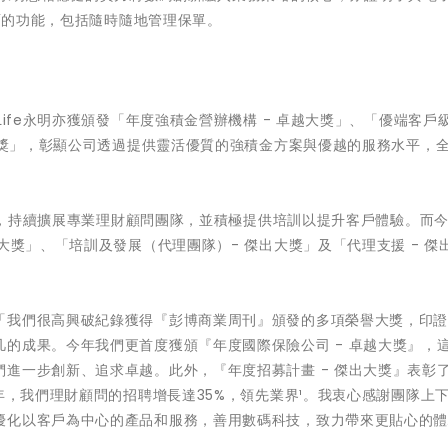
全面的功能，包括隨時隨地管理保單。
Life永明亦獲頒發「年度強積金營辦機構 - 卓越大獎」、「優端客戶
出大獎」，彰顯公司透過提供靈活優質的強積金方案與優越的服務水平，
客戶，持續擴展專業理財顧問團隊，並積極提供培訓以提升客戶體驗。而
大獎」、「培訓及發展（代理團隊）- 傑出大獎」及「代理支援 - 傑
「我們很高興破紀錄獲得『彭博商業周刊』頒發的多項榮譽大獎，印
的成果。今年我們更首度獲頒『年度國際保險公司 - 卓越大獎』，
進一步創新、追求卓越。此外，『年度招募計畫 - 傑出大獎』表彰
年，我們理財顧問的招聘增長達35%，領先業界¹。我衷心感謝團隊上
優化以客戶為中心的產品和服務，善用數碼科技，致力帶來更貼心的