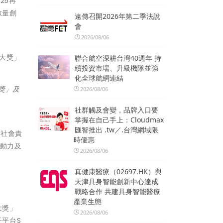
25再
數量創
遠傳召開2026年第二季法說
會
2026/08/06
聯合航空深耕台灣40週年 持
續投資市場、升級機隊並強
化全球航網連結
大獎」及
2026/08/06
社群觸及會變，品牌入口要
掌握在自己手上：Cloudmax
匯智推出 .tw／.台灣網域限
業社會責
時優惠
新動力及
2026/08/06
真健康醫療（02697.HK）與
天津具身智能創新中心達成
戰略合作 共建具身智能醫療
產業生態
大獎」
2026/08/06
子平台S