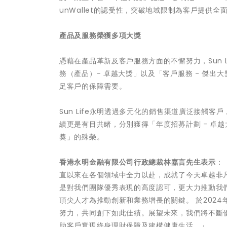
unWallet的認受性，突破地域限制為客戶提供
產品
及服務榮獲多項大獎
憑藉在產品革新及客戶服務方面的不懈努力，Sun 
務（產品）- 卓越大獎」以及「客戶服務 - 傑
足客戶的保障需要。
Sun Life永明透過多元化的銷售渠道廣泛接觸
績更是有目共睹，分別獲得「年度招募計劃 - 卓越
獎」的殊榮。
香港永明金融有限公司
行政總裁林嘉言先生表示
：
直以來在各個領域中全力以赴，成就了今天卓越非凡
是對我們團隊優秀表現的高度認可，更大力推動我們
頂尖人才為推動創新和業務增長的關鍵。 於2024
努力，共同創下如此佳績。展望未來，我們將不斷
助客戶實現終身理財保障及建構健康生活。」