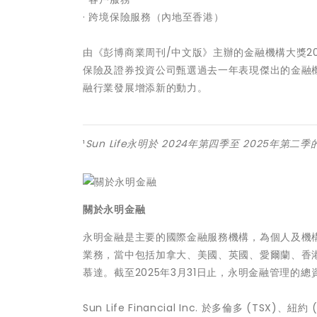
· 跨境保險服務（內地至香港）
由《彭博商業周刊/中文版》主辦的金融機構大獎2
保險及證券投資公司甄選過去一年表現傑出的金融
融行業發展增添新的動力。
¹
Sun Life
永明於
2024
年第四季至
2025
年第二季
關於永明金融
永明金融是主要的國際金融服務機構，為個人及機
業務，當中包括加拿大、美國、英國、愛爾蘭、香
慕達。截至2025年3月31日止，永明金融管理的總資產
Sun Life Financial Inc. 於多倫多 (TSX)