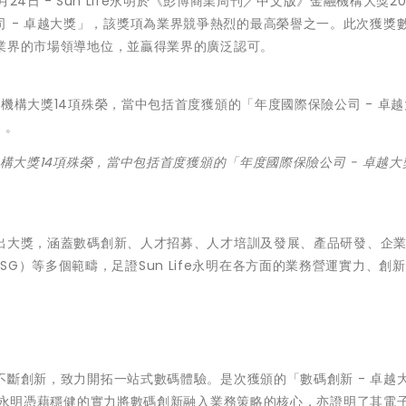
月24日 -
Sun Life永明於《彭博商業周刊／中文版》金融機構大獎20
司 - 卓越大獎」，該獎項為業界競爭熱烈的最高榮譽之一。此次獲獎
保險業界的市場領導地位，並贏得業界的廣泛認可。
金融機構大獎14項殊榮，當中包括首度獲頒的「年度國際保險公司 - 卓越
。
個傑出大獎，涵蓋數碼創新、人才招募、人才培訓及發展、產品研發、企
G）等多個範疇，足證Sun Life永明在各方面的業務營運實力、創
思維不斷創新，致力開拓一站式數碼體驗。是次獲頒的「數碼創新 - 卓越
Life永明憑藉穩健的實力將數碼創新融入業務策略的核心，亦證明了其電