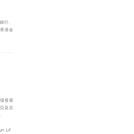
從銀行、
為香港金
市場發展
西亞及百
。
 Lif