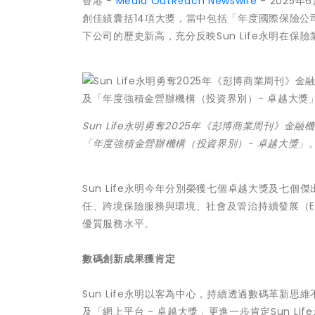
香港 -
Media OutReach Newswire
- 2025年6
創佳績囊括14項大獎，當中包括「年度國際保險公
下公司的歷史新高，充分反映Sun Life永明在
Sun Life永明勇奪2025年《彭博商業周刊》
「年度強積金營辦機構（投資界別）- 卓越大獎」
Sun Life永明今年分別榮獲七個卓越大獎及七
任、跨境保險服務與環境、社會及管治持續發展（ES
優質服務水平。
數碼創新成果
獲肯定
Sun Life永明以客為中心，持續透過數碼革新
及「網上平台 - 卓越大獎」更進一步肯定Sun 