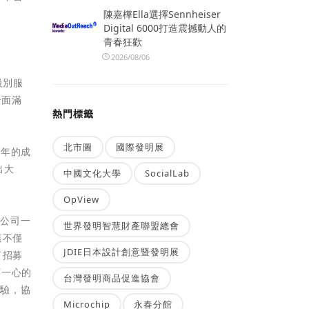
陳嘉樺Ella選擇Sennheiser
Digital 6000打造震撼動人的
青春狂歡
2026/08/06
級別服
全面滿
熱門標籤
北市圖
國際發明展
今年的成
出大
中國文化大學
SocialLab
OpView
證公司一
世界發明智慧財產聯盟總會
這不僅
JDIE日本設計創意暨發明展
了招募
下一心的
台灣發明商品促進協會
體驗，協
Microchip
永春分館