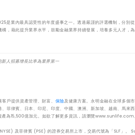
025是業內最具認受性的年度盛事之一。透過嚴謹的評選機制，分別
機構，藉此提升業界水平，鼓勵金融業界持續發展，培養多元人才，
的新人招募增長比率為業界第一
構客戶提供資產管理、財富、
保險
及健康方案。永明金融在全球多個
港、菲律賓、日本、印尼、印度、中國、澳洲、新加坡、越南、馬來
為15,500億加元。如欲了解更多資訊，請瀏覽www.sunlife.com
、紐約 (NYSE) 及菲律賓 (PSE) 的證券交易所上市，交易代號為「SLF」。 Sun