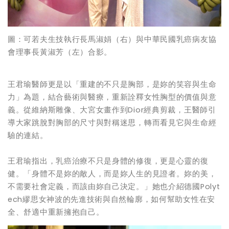
圖：可若夫生技執行長馬淑娟（右）與中華民國乳癌病友協
會理事長黃淑芳（左）合影。
王君瑜醫師更是以「重建的不只是胸部，是妳的笑容與生命
力」為題，結合藝術與醫療，重新詮釋女性胸型的價值與意
義。從維納斯雕像、大宮女畫作到Dior經典剪裁，王醫師引
導大家跳脫對胸部的尺寸與對稱迷思，轉而看見它與生命經
驗的連結。
王君瑜指出，乳癌治療不只是身體的修復，更是心靈的復
健。「身體不是妳的敵人，而是妳人生的見證者。妳的美，
不需要社會定義，而該由妳自己決定。」她也介紹德國Polyt
ech繆思女神波的先進技術與自然輪廓，如何幫助女性在安
全、舒適中重新擁抱自己。