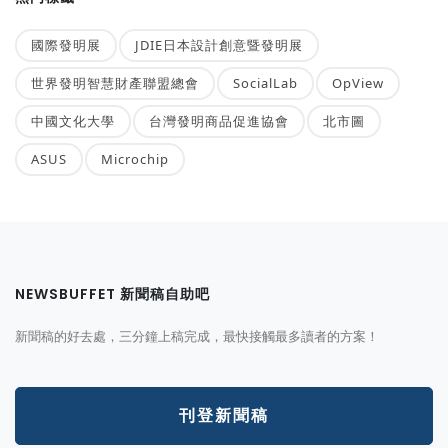
國際發明展
JDIE日本設計創意暨發明展
世界發明智慧財產聯盟總會
SocialLab
OpView
中國文化大學
台灣發明商品促進協會
北市圖
ASUS
Microchip
NEWSBUFFET 新聞稿自助吧
新聞稿的好去處，三分鐘上稿完成，最快接觸最多讀者的方案！
刊登新聞稿