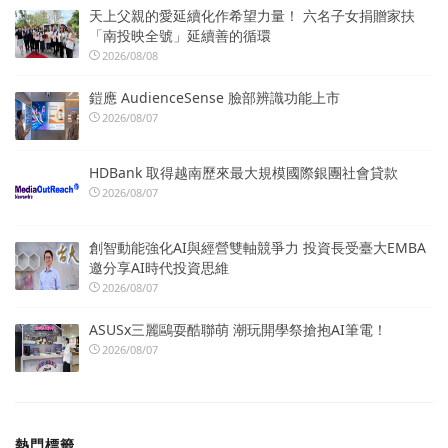
天上父親的愛延續化作希望力量！ 六名子女捐贈家扶
「南投映全號」延續善的循環
2026/08/08
鎧應 AudienceSense 臉部辨識功能上市
2026/08/07
HDBank 取得越南歷來最大規模國際銀團社會貸款
2026/08/07
創智動能強化AI與經營雙軸競爭力 投資長受臺大EMBA
邀分享AI時代投資思維
2026/08/07
ASUSx三麗鷗耍酷聯萌 潮玩開學祭搶抱AI筆電！
2026/08/07
熱門標籤