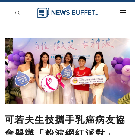
回到首頁
新聞稿分類
登入
刊登
可若夫生技攜手乳癌病友協
會舉辦「粉波網紅派對」