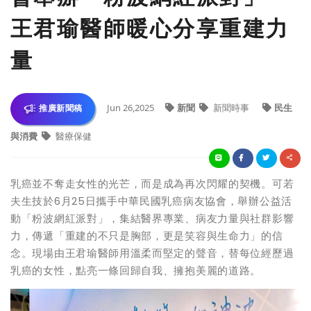
王君瑜醫師暖心分享重建力
量
Jun 26,2025
新聞
新聞時事
民生
推廣新聞稿
與消費
醫療保健
乳癌並不奪走女性的光芒，而是成為再次閃耀的契機。可若
夫生技於6月25日攜手中華民國乳癌病友協會，舉辦公益活
動「粉波網紅派對」，集結醫界專業、病友力量與社群影響
力，傳遞「重建的不只是胸部，更是笑容與生命力」的信
念。現場由王君瑜醫師用溫柔而堅定的聲音，替每位經歷過
乳癌的女性，點亮一條回歸自我、擁抱美麗的道路。