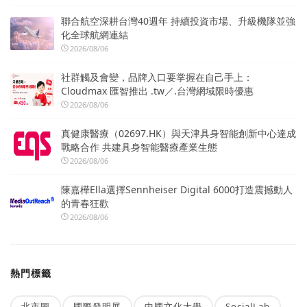
聯合航空深耕台灣40週年 持續投資市場、升級機隊並強
化全球航網連結
2026/08/06
社群觸及會變，品牌入口要掌握在自己手上：
Cloudmax 匯智推出 .tw／.台灣網域限時優惠
2026/08/06
真健康醫療（02697.HK）與天津具身智能創新中心達成
戰略合作 共建具身智能醫療產業生態
2026/08/06
陳嘉樺Ella選擇Sennheiser Digital 6000打造震撼動人
的青春狂歡
2026/08/06
熱門標籤
北市圖
國際發明展
中國文化大學
SocialLab