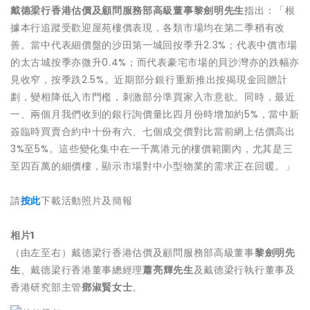
戴德梁行香港估價及顧問服務部高級董事黎劍明先生
指出：「根
據本行追蹤受歡迎屋苑樓價表現，各類市場均在第二季稍有改
善。當中代表細價盤的沙田第一城回按季升2.3%；代表中價市場
的太古城按季亦微升0.4%；而代表豪宅市場的貝沙灣亦的跌幅亦
見收窄，按季跌2.5%。近期部分銀行重新推出按揭現金回贈計
劃，變相降低入市門檻，刺激部分準買家入市意欲。同時，最近
一、兩個月我們收到的銀行詢價量比四月份時增加約5%，當中新
簽臨時買賣合約中十份有六、七個成交價對比當前網上估價高出
3%至5%。這些變化集中在一千萬港元的樓價範圍內，尤其是三
至四百萬的細價樓，顯示市場對中小型物業的需求正在回暖。」
請
按此
下載活動照片及簡報
相片
1
（由左至右）戴德梁行香港估價及顧問服務部高級董事
黎劍明先
生
、戴德梁行香港董事總經理
蕭亮輝先生
及戴德梁行執行董事及
香港研究部主管
鄧淑賢女士
。