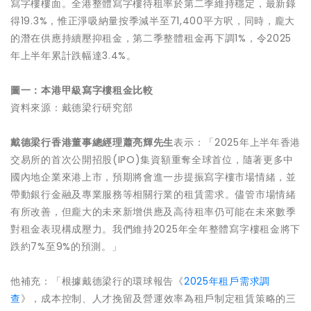
寫字樓樓面。全港整體寫字樓待租率於第二季維持穩定，最新錄
得19.3%，惟正淨吸納量按季減半至71,400平方呎，同時，龐大
的潛在供應持續壓抑租金，第二季整體租金再下調1%，令2025
年上半年累計跌幅達3.4%。
圖一：本港甲級寫字樓租金比較
資料來源：戴德梁行研究部
戴德梁行香港董事總經理蕭亮輝先生
表示：「2025年上半年香港
交易所的首次公開招股(IPO)集資額重奪全球首位，隨著更多中
國內地企業來港上市，預期將會進一步提振寫字樓市場情緒，並
帶動銀行金融及專業服務等相關行業的租賃需求。儘管市場情緒
有所改善，但龐大的未來新增供應及高待租率仍可能在未來數季
對租金表現構成壓力。我們維持2025年全年整體寫字樓租金將下
跌約7%至9%的預測。」
他補充：「根據戴德梁行的環球報告《
2025
年租戶需求調
查
》，成本控制、人才挽留及營運效率為租戶制定租賃策略的三