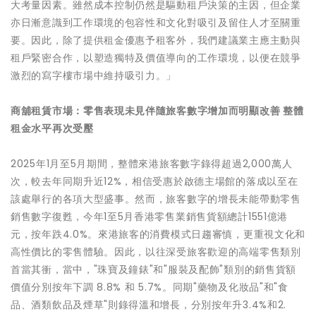
大考量因素。雖然成本控制仍然是驅動租戶決策的主因，但企業
亦日漸意識到工作環境的包容性和文化對吸引及留住人才至關重
要。因此，除了提供租金優惠予租客外，我們建議業主應主動與
租戶緊密合作，以塑造獨特及價值導向的工作環境，以便在競爭
激烈的寫字樓市場中維持吸引力。」
商舖租賃市場：零售表現未見伴隨旅客數字增加而明顯改善
整體
租金水平再次受壓
2025年1月至5月期間，整體來港旅客數字錄得超過2,000萬人
次，較去年同期升近12%，相信受惠於啟德主場館的落成以至在
該處舉行的各項大型盛事。然而，旅客數字的增長未能帶動零售
銷售數字復甦，今年1至5月香港零售業銷售貨額總計1551億港
元，按年跌4.0%。來港旅客的消費模式日趨審慎，更重視文化和
高性價比的零售體驗。因此，以往深受旅客歡迎的高端零售類別
首當其衝，當中，"珠寶及鐘錶"和"服裝及配飾"類別的銷售貨額
價值分別按年下調 8.8% 和 5.7%。同期"藥物及化妝品"和"食
品、酒類飲品及煙草"則錄得溫和增長，分別按年升3.4%和2.