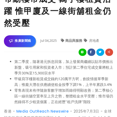
躍 惟甲廈及一線街舖租金仍
然受壓
Jul 04,2025
商品與服務
房地產
推廣新聞稿
第二季度，隨著港元拆息回落，加上發展商繼續以貼市價推出
新盤，吸引用家和投資者入市；預計第二季住宅成交量將較上
季升30%至15,900宗水平
甲級寫字樓新租賃成交錄約120萬平方呎，創疫情後單季新
高；惟龐大潛在供應續使租金按季下調1%，上半年累跌3.4%
零售表現未有伴隨旅客數字增加而錄得明顯改善；第二季核心
區一線街舖空置率呈上升之勢，整體租金水平受壓；惟市場仍
然錄得不少租賃個案，正在經歷"租戶洗牌"階段
香港 -
Media OutReach Newswire
- 2025年7月3日 - 全球