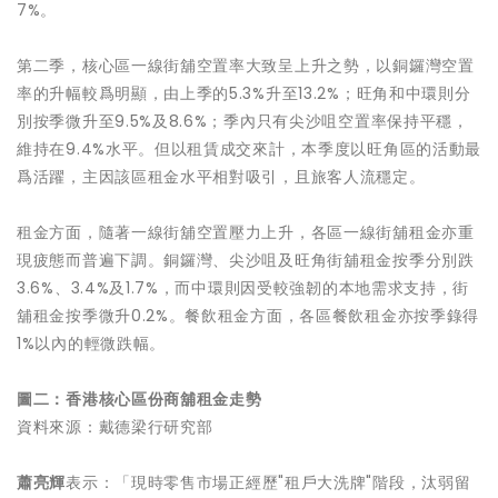
7%。
第二季，核心區一線街舖空置率大致呈上升之勢，以銅鑼灣空置
率的升幅較爲明顯，由上季的5.3%升至13.2%；旺角和中環則分
別按季微升至9.5%及8.6%；季內只有尖沙咀空置率保持平穩，
維持在9.4%水平。但以租賃成交來計，本季度以旺角區的活動最
爲活躍，主因該區租金水平相對吸引，且旅客人流穩定。
租金方面，隨著一線街舖空置壓力上升，各區一線街舖租金亦重
現疲態而普遍下調。銅鑼灣、尖沙咀及旺角街舖租金按季分別跌
3.6%、3.4%及1.7%，而中環則因受較強韌的本地需求支持，街
舖租金按季微升0.2%。餐飲租金方面，各區餐飲租金亦按季錄得
1%以內的輕微跌幅。
圖二：香港核心區份商舖租金走勢
資料來源：戴德梁行研究部
蕭亮輝
表示：「現時零售市場正經歷"租戶大洗牌"階段，汰弱留