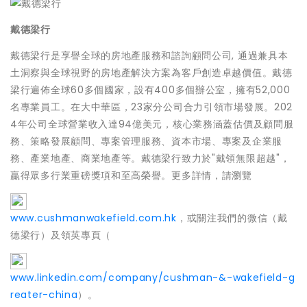
戴德梁行
戴德梁行是享譽全球的房地產服務和諮詢顧問公司, 通過兼具本
土洞察與全球視野的房地產解決方案為客戶創造卓越價值。戴德
梁行遍佈全球60多個國家，設有400多個辦公室，擁有52,000
名專業員工。在大中華區，23家分公司合力引領市場發展。202
4年公司全球營業收入達94億美元，核心業務涵蓋估價及顧問服
務、策略發展顧問、專案管理服務、資本市場、專案及企業服
務、產業地產、商業地產等。戴德梁行致力於"戴領無限超越"，
贏得眾多行業重磅獎項和至高榮譽。更多詳情，請瀏覽
www.cushmanwakefield.com.hk
，或關注我們的微信（戴
德梁行）及領英專頁（
www.linkedin.com/company/cushman-&-wakefield-g
reater-china
）。