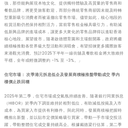
強，那些能夠展現本地文化、提供獨特體驗及高質量的零售商和
餐飲品牌，將更受旅客歡迎，而部分傳統零售商卻因未能及時轉
型重新吸引消費者而被逼撤出零售市場。儘管如此，核心地段的
租賃活動仍然保持相對活力，當前零售租金極具吸引力，有助減
低新興品牌的進場成本，讓更多大衆化的零售品牌得以進駐香港
核心地段。展望後市，隨著啟德體育園和主場館開幕，政府將繼
續積極推動各世界級大型活動和演唱會，有望招徠更多國際旅客
來港觀光消費。預計2025下半年一線街舖及餐飲租金將大致維持
平穩，全年或輕微調整約 -1% 至 -3%。」
住宅市場：
次季港元拆息低企及發展商積極推盤帶動成交 季内
樓價止跌回穩
2025年第二季，住宅市場成交氣氛持續改善。隨著銀行同業拆息
（HIBOR）於季内下調並維持於相對低位，有助減低按揭及入市
成本，為買家入市提供有利條件。與此同時，發展商積極把握時
機推出新盤，並以貼市定價策略吸引買家，帶動一手市場交投活
躍，帶動整體住宅成交量持續高企。根據戴德梁行估算，第二季