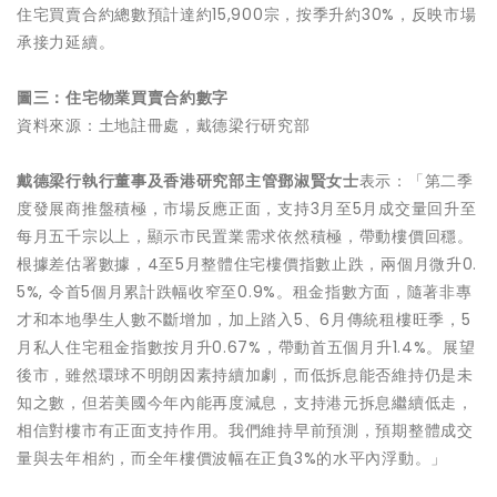
住宅買賣合約總數預計達約15,900宗，按季升約30%，反映市場
承接力延續。
圖三：住宅物業買賣合約數字
資料來源：土地註冊處，戴德梁行研究部
戴德梁行執行董事
及
香港研究部主管鄧淑賢女士
表示：「第二季
度發展商推盤積極，市場反應正面，支持3月至5月成交量回升至
每月五千宗以上，顯示市民置業需求依然積極，帶動樓價回穩。
根據差估署數據，4至5月整體住宅樓價指數止跌，兩個月微升0.
5%, 令首5個月累計跌幅收窄至0.9%。租金指數方面，隨著非專
才和本地學生人數不斷增加，加上踏入5、6月傳統租樓旺季，5
月私人住宅租金指數按月升0.67%，帶動首五個月升1.4%。展望
後市，雖然環球不明朗因素持續加劇，而低拆息能否維持仍是未
知之數，但若美國今年內能再度減息，支持港元拆息繼續低走，
相信對樓市有正面支持作用。我們維持早前預測，預期整體成交
量與去年相約，而全年樓價波幅在正負3%的水平內浮動。」