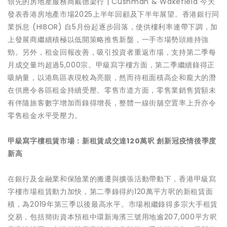
領先的房地產服務商戴德梁行 | Cushman & Wakefield 今天
發表香港房地產市場2025上半年回顧及下半年展望。香港銀行同
業拆息 (HIBOR) 自5月份起逐步回落，使供樓利率連帶下調，加
上發展商繼續積極以低開策略推售新盤，一手市場勢頭維持強
勁。另外，租金回報改善，吸引投資者重返市場，支持第二季每
月成交量均超過5,000宗。甲級寫字樓方面，第二季繼續錄得正
吸納量，以港島區表現較為亮眼，然而待租面積高企和龐大的潛
在供應令各區租金持續受壓。零售市道方面，零售業銷售貨額未
有伴隨旅客數字增加而錄得增長，整體一線街舖空置率上升亦令
零售租金水平受壓力。
甲級寫字樓租賃市場：新租賃成交達
120萬呎
創新冠疫情後季度
新高
在銀行及金融業和保險業的搬遷與擴張活動帶動下，香港甲級寫
字樓市場租賃動力加快，第二季錄得約120萬平方呎的新租賃面
積，為2019年第三季以後最高水平。市場相繼錄得多宗大手租賃
交易，包括簡街資本預租中環新海濱三號用地逾207,000平方呎