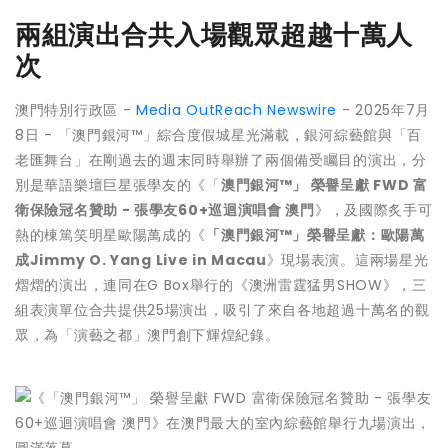
兩組演出合共入場觀眾超越十萬人
次
澳門特別行政區 -
Media OutReach Newswire
- 2025年7月
8日 - 「澳門銀河™」綜合度假城星光滿載，銀河綜藝館與「百
老匯舞台」在剛過去的週末同時舉辦了兩個備受矚目的演出，分
別是華語樂壇巨星張學友的《「
澳門銀河
™
」 榮譽呈獻
FWD
富
衛保險冠名贊助
-
張學友
60+
巡迴演唱會 澳門
》，及國際炙手可
熱的棟篤笑明星歐陽萬成的《
「澳門銀河™」榮譽呈獻：歐陽萬
成
Jimmy O. Yang Live in Macau
》現場表演。這兩場星光
熠熠的演出，連同在G Box舉行的《澳洲雷霆猛男SHOW》，三
組表演單位合共提供25場演出，吸引了來自各地超過十萬名的觀
眾，為「演藝之都」澳門創下輝煌紀錄。