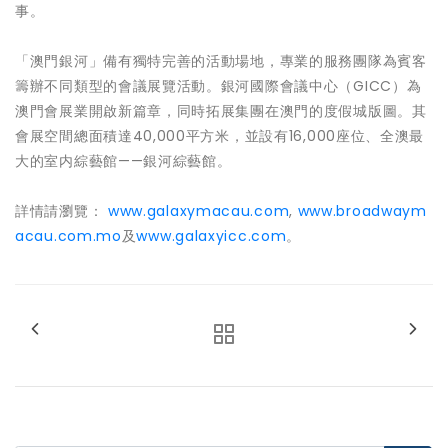
事。
「澳門銀河」備有獨特完善的活動場地，專業的服務團隊為賓客
籌辦不同類型的會議展覽活動。銀河國際會議中心（GICC）為
澳門會展業開啟新篇章，同時拓展集團在澳門的度假城版圖。其
會展空間總面積達40,000平方米，並設有16,000座位、全澳最
大的室内綜藝館——銀河綜藝館。
詳情請瀏覽：
www.galaxymacau.com
,
www.broadwaym
acau.com.mo
及
www.galaxyicc.com
。