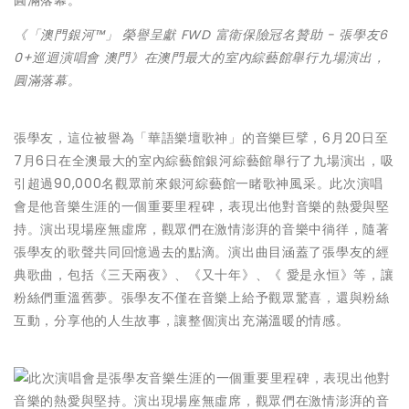
《「澳門銀河™」 榮譽呈獻 FWD 富衛保險冠名贊助 - 張學友6
0+巡迴演唱會 澳門》在澳門最大的室內綜藝館舉行九場演出，
圓滿落幕。
張學友，這位被譽為「華語樂壇歌神」的音樂巨擘，6月20日至
7月6日在全澳最大的室內綜藝館銀河綜藝館舉行了九場演出，吸
引超過90,000名觀眾前來銀河綜藝館一睹歌神風采。此次演唱
會是他音樂生涯的一個重要里程碑，表現出他對音樂的熱愛與堅
持。演出現場座無虛席，觀眾們在激情澎湃的音樂中徜徉，隨著
張學友的歌聲共同回憶過去的點滴。演出曲目涵蓋了張學友的經
典歌曲，包括《三天兩夜》、《又十年》、《 愛是永恒》等，讓
粉絲們重溫舊夢。張學友不僅在音樂上給予觀眾驚喜，還與粉絲
互動，分享他的人生故事，讓整個演出充滿溫暖的情感。