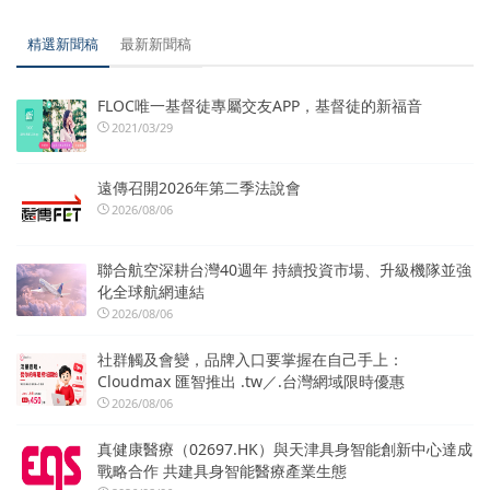
精選新聞稿
最新新聞稿
FLOC唯一基督徒專屬交友APP，基督徒的新福音
2021/03/29
遠傳召開2026年第二季法說會
2026/08/06
聯合航空深耕台灣40週年 持續投資市場、升級機隊並強
化全球航網連結
2026/08/06
社群觸及會變，品牌入口要掌握在自己手上：
Cloudmax 匯智推出 .tw／.台灣網域限時優惠
2026/08/06
真健康醫療（02697.HK）與天津具身智能創新中心達成
戰略合作 共建具身智能醫療產業生態