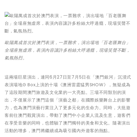
歐陽萬成首次於澳門表演，一票難求，演出場地「百老匯舞台」
全場座無虛席，表演內容讓許多粉絲大呼過癮，現場笑聲不斷，
氣氛熱烈。
這兩場巨星演出，連同6月27日至7月5日在「澳門銀河」沉浸式
表演場地G Box上演的十場《澳洲雷霆猛男SHOW》，無疑成為
了這段期間澳門旅遊及文化業的一大亮點。三場不同類別的演
出，不僅展示了澳門這個「演藝之都」在國際娛樂舞台上的影響
力，也為澳門演藝行業注入了更多元化的生命力。同時，大批遊
客前往澳門觀賞演出，帶動了澳門中小企業人流及生意，遊客們
在享受音樂的同時，也體驗了澳門獨特的美食和文化。隨著演出
活動的增多，澳門將繼續成為吸引國內外遊客的熱點。