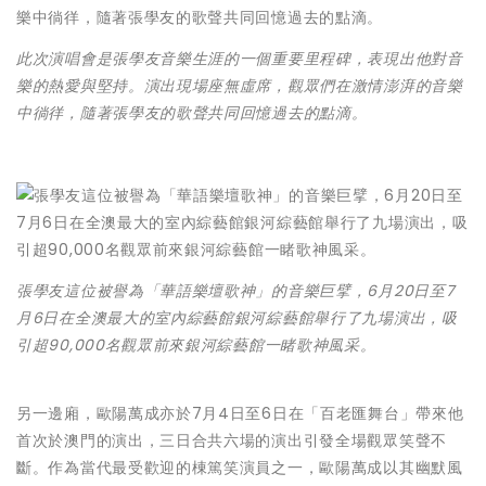
此次演唱會是張學友音樂生涯的一個重要里程碑，表現出他對音
樂的熱愛與堅持。演出現場座無虛席，觀眾們在激情澎湃的音樂
中徜徉，隨著張學友的歌聲共同回憶過去的點滴。
張學友這位被譽為「華語樂壇歌神」的音樂巨擘，6月20日至7
月6日在全澳最大的室內綜藝館銀河綜藝館舉行了九場演出，吸
引超90,000名觀眾前來銀河綜藝館一睹歌神風采。
另一邊廂，歐陽萬成亦於7月4日至6日在「百老匯舞台」帶來他
首次於澳門的演出，三日合共六場的演出引發全場觀眾笑聲不
斷。作為當代最受歡迎的棟篤笑演員之一，歐陽萬成以其幽默風