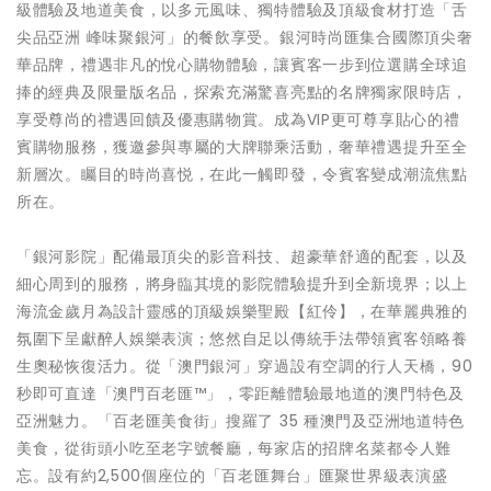
級體驗及地道美食，以多元風味、獨特體驗及頂級食材打造「舌
尖品亞洲 峰味聚銀河」的餐飲享受。銀河時尚匯集合國際頂尖奢
華品牌，禮遇非凡的悅心購物體驗，讓賓客一步到位選購全球追
捧的經典及限量版名品，探索充滿驚喜亮點的名牌獨家限時店，
享受尊尚的禮遇回饋及優惠購物賞。成為VIP更可尊享貼心的禮
賓購物服務，獲邀參與專屬的大牌聯乘活動，奢華禮遇提升至全
新層次。矚目的時尚喜悦，在此一觸即發，令賓客變成潮流焦點
所在。
「銀河影院」配備最頂尖的影音科技、超豪華舒適的配套，以及
細心周到的服務，將身臨其境的影院體驗提升到全新境界；以上
海流金歲月為設計靈感的頂級娛樂聖殿【紅伶】，在華麗典雅的
氛圍下呈獻醉人娛樂表演；悠然自足以傳統手法帶領賓客領略養
生奧秘恢復活力。從「澳門銀河」穿過設有空調的行人天橋，90
秒即可直達「澳門百老匯™」，零距離體驗最地道的澳門特色及
亞洲魅力。「百老匯美食街」搜羅了 35 種澳門及亞洲地道特色
美食，從街頭小吃至老字號餐廳，每家店的招牌名菜都令人難
忘。設有約2,500個座位的「百老匯舞台」匯聚世界級表演盛