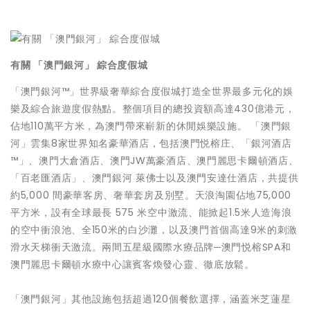
有關 「澳門銀河」 綜合度假城
「澳門銀河™」世界級奢華綜合度假城打造全世界最多元化的娛
樂及綜合旅遊度假熱點。整個項目的總投資額高達430億港元，
佔地110萬平方米，為澳門帶來嶄新的休閒娛樂設施。 「澳門銀
河」雲集8家世界知名豪華酒店，包括澳門悦榕庄、「銀河酒店
™」、澳門大倉酒店、澳門JW萬豪酒店、澳門麗思卡爾頓酒店、
「百老匯酒店」、澳門銀河 萊佛士以及澳門安達仕酒店，共提供
約5,000 間豪華客房、奢華套房及別墅。天浪淘園佔地75,000
平方米，設有全球最長 575 米空中激流、能掀起1.5米人造海浪
的空中衝浪池、全150米的白沙灘，以及澳門首個高達9米的刺激
滑水天梯衝天激流。兩間五星級國際水療品牌─澳門悦榕SPA和
澳門麗思卡爾頓水療中心讓賓客煥發心靈、徹底放鬆。
「澳門銀河」其他設施包括超過120個餐飲選擇，涵蓋米芝蓮星