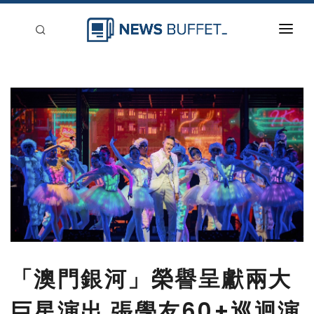
回到首頁
新聞稿分類
登入
刊登
「澳門銀河」榮譽呈獻兩大
巨星演出 張學友60+巡迴演