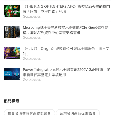
《THE KING OF FIGHTERS AFK》操控翠綠火焰的格鬥
家「阿修．克里門森」登場
2026/08/06
Microchip攜手美光科技展示高效能PCIe Gen6儲存架
構，滿足AI與資料中心基礎架構需求
2026/08/06
《七大罪：Origin》迎來首位可遊玩十誡角色「德里艾
利」
2026/08/06
Power Integrations展示全球首創2200V GaN技術，瞄
準新世代高壓電力系統應用
2026/08/06
熱門標籤
世界發明智慧財產聯盟總會
台灣發明商品促進協會