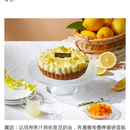
圖說：以現榨果汁與依斯尼奶油，再層層堆疊檸檬磅蛋糕