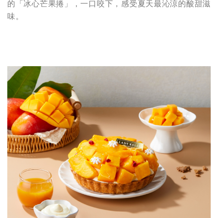
的「冰心芒果捲」，一口咬下，感受夏天最沁涼的酸甜滋
味。