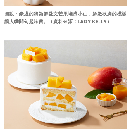
圖說：豪邁的將新鮮愛文芒果堆成小山，鮮嫩欲滴的模樣
讓人瞬間勾起味蕾。（資料來源：LADY KELLY）