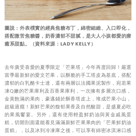
圖說：外表樸實的經典焦糖布丁，綿密細緻、入口即化，
搭配微苦焦糖醬，奶香濃郁不甜膩，是大人小孩都愛的療
癒系甜點。（資料來源：LADY KELLY）
去年廣受喜愛的夏季限定「芒果塔」今年再度回歸！嚴選
當季最新鮮的愛文芒果，以酥脆的手工塔皮為基底，搭配
濃郁的白乳酪卡士達，還有兩層以法國果泥製作，宛若果
凍Q嫩的芒果庫利及百香果庫利，一次擁有多層次口感，
金黃飽滿的果肉，豪邁鋪於酥香塔皮上，堆成芒果小山，
超級過癮！新鮮芒果的馥郁果香及自然酸甜，是盛夏必吃
的果風饗宴。另外，還有使用輕盈鮮奶油與黃金戚風蛋
糕，切開剖面還能看見滿滿新鮮芒果果肉的「芒果鮮奶油
蛋糕」，以及冰到冷凍庫之後，可以享有綿密冰淇淋口感