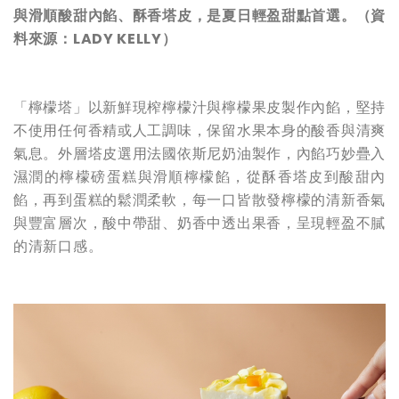
與滑順酸甜內餡、酥香塔皮，是夏日輕盈甜點首選。（資
料來源：LADY KELLY）
「檸檬塔」以新鮮現榨檸檬汁與檸檬果皮製作內餡，堅持
不使用任何香精或人工調味，保留水果本身的酸香與清爽
氣息。外層塔皮選用法國依斯尼奶油製作，內餡巧妙疊入
濕潤的檸檬磅蛋糕與滑順檸檬餡，從酥香塔皮到酸甜內
餡，再到蛋糕的鬆潤柔軟，每一口皆散發檸檬的清新香氣
與豐富層次，酸中帶甜、奶香中透出果香，呈現輕盈不膩
的清新口感。