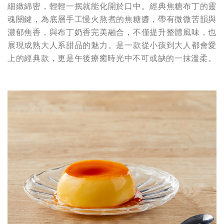
細緻綿密，輕輕一抿就能化開於口中。經典焦糖布丁的靈
魂關鍵，為底層手工慢火熬煮的焦糖醬，帶有微微苦韻與
濃郁焦香，與布丁奶香完美融合，不僅提升整體風味，也
展現成熟大人系甜品的魅力。是一款從小孩到大人都會愛
上的經典款，更是午後療癒時光中不可或缺的一抹溫柔。