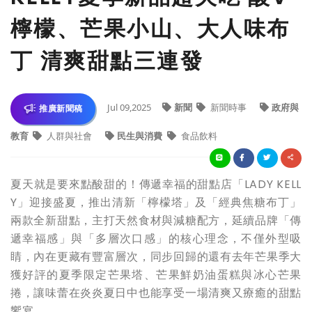
檸檬、芒果小山、大人味布
丁 清爽甜點三連發
Jul 09,2025
新聞
新聞時事
政府與
推廣新聞稿
教育
人群與社會
民生與消費
食品飲料
夏天就是要來點酸甜的！傳遞幸福的甜點店「LADY KELL
Y」迎接盛夏，推出清新「檸檬塔」及「經典焦糖布丁」
兩款全新甜點，主打天然食材與減糖配方，延續品牌「傳
遞幸福感」與「多層次口感」的核心理念，不僅外型吸
睛，內在更藏有豐富層次，同步回歸的還有去年芒果季大
獲好評的夏季限定芒果塔、芒果鮮奶油蛋糕與冰心芒果
捲，讓味蕾在炎炎夏日中也能享受一場清爽又療癒的甜點
饗宴。