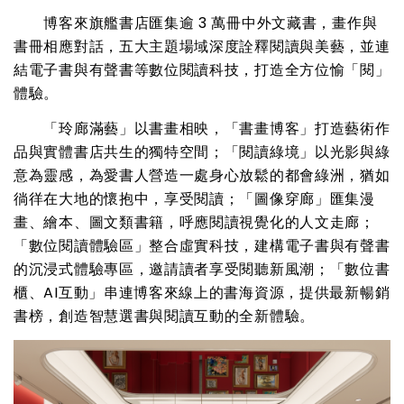
博客來旗艦書店匯集逾 3 萬冊中外文藏書，畫作與
書冊相應對話，五大主題場域深度詮釋閱讀與美藝，並連
結電子書與有聲書等數位閱讀科技，打造全方位愉「閱」
體驗。
「玲廊滿藝」以書畫相映，「書畫博客」打造藝術作
品與實體書店共生的獨特空間；「閱讀綠境」以光影與綠
意為靈感，為愛書人營造一處身心放鬆的都會綠洲，猶如
徜徉在大地的懷抱中，享受閱讀；「圖像穿廊」匯集漫
畫、繪本、圖文類書籍，呼應閱讀視覺化的人文走廊；
「數位閱讀體驗區」整合虛實科技，建構電子書與有聲書
的沉浸式體驗專區，邀請讀者享受閱聽新風潮；「數位書
櫃、AI互動」串連博客來線上的書海資源，提供最新暢銷
書榜，創造智慧選書與閱讀互動的全新體驗。