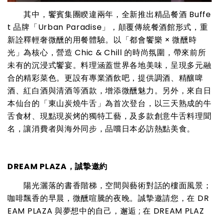
其中，饗賓集團睽違兩年，全新推出精品餐酒 Buffe
t 品牌「Urban Paradise」，顛覆傳統餐酒館形式，重
新詮釋輕奢微醺的用餐體驗。以「都會饗樂 × 微醺時
光」為核心，營造 Chic & Chill 的時尚氛圍，帶來前所
未有的沉浸式饗宴。料理涵蓋世界各地美味，呈現多元融
合的精彩菜色。更設有專業酒飲吧，提供調酒、精釀啤
酒、紅白酒與清酒等酒款，增添微醺魅力。另外，來自日
本仙台的「東山炭燒牛舌」為首次登台，以三天熟成的牛
舌食材、現點現炭烤的獨特工藝，及多款創意牛舌料理聞
名，讓消費者與海外同步，品嚐日本必訪熱點美食。
DREAM PLAZA，誠摯邀約
陽光灑落的書香階梯，空間與藝術對話的樓面風景；
咖啡飄香的早晨，微醺喧騰的夜晚。誠摯邀請您，在 DR
EAM PLAZA 與夢想中的自己，邂逅 ; 在 DREAM PLAZ