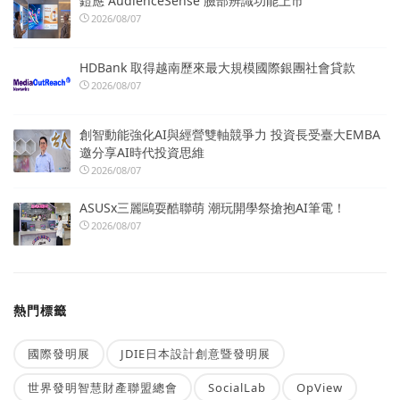
鎧應 AudienceSense 臉部辨識功能上市
2026/08/07
HDBank 取得越南歷來最大規模國際銀團社會貸款
2026/08/07
創智動能強化AI與經營雙軸競爭力 投資長受臺大EMBA
邀分享AI時代投資思維
2026/08/07
ASUSx三麗鷗耍酷聯萌 潮玩開學祭搶抱AI筆電！
2026/08/07
熱門標籤
國際發明展
JDIE日本設計創意暨發明展
世界發明智慧財產聯盟總會
SocialLab
OpView