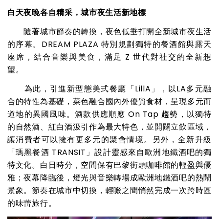
白天夜晚各自精采，城市夜生活新地標
隨著城市節奏的轉換，夜色低垂打開全新城市夜生活
的序幕。DREAM PLAZA 特別規劃獨特的餐酒館與露天
座席，結合音樂與美食，滿足 Z 世代對社交的全新想
望。
為此，引進新型態美式餐廳「LillA」，以LA多元融
合的特性為基礎，菜色融合國內外優質食材，呈現多元而
道地的異國風味。酒款供應順應 On Tap 趨勢，以獨特
的自然酒、紅白酒汲引作為最大特色，並開闢立飲區域，
讓消費者可以擁有更多元的聚會情境。另外，全新升級
「瑪黑餐酒 TRANSIT」設計靈感來自歐洲地鐵酒吧的獨
特文化。白日時分，空間保有巴黎街頭咖啡館的輕盈與優
雅；夜幕降臨後，燈光與音樂轉場成歐洲地鐵酒吧的熱鬧
景象。節奏在城市中切換，輕啜之間悄然完成一次跨時區
的味蕾旅行。