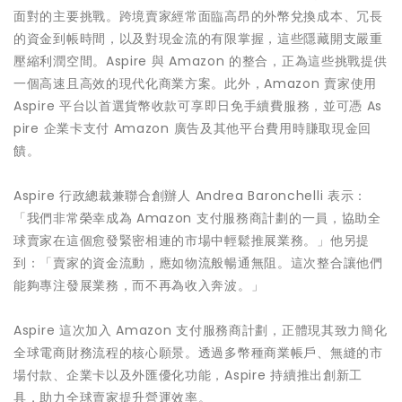
面對的主要挑戰。跨境賣家經常面臨高昂的外幣兌換成本、冗長
的資金到帳時間，以及對現金流的有限掌握，這些隱藏開支嚴重
壓縮利潤空間。Aspire 與 Amazon 的整合，正為這些挑戰提供
一個高速且高效的現代化商業方案。此外，Amazon 賣家使用
Aspire 平台以首選貨幣收款可享即日免手續費服務，並可憑 As
pire 企業卡支付 Amazon 廣告及其他平台費用時賺取現金回
饋。
Aspire 行政總裁兼聯合創辦人 Andrea Baronchelli 表示：
「我們非常榮幸成為 Amazon 支付服務商計劃的一員，協助全
球賣家在這個愈發緊密相連的市場中輕鬆推展業務。」他另提
到：「賣家的資金流動，應如物流般暢通無阻。這次整合讓他們
能夠專注發展業務，而不再為收入奔波。」
Aspire 這次加入 Amazon 支付服務商計劃，正體現其致力簡化
全球電商財務流程的核心願景。透過多幣種商業帳戶、無縫的市
場付款、企業卡以及外匯優化功能，Aspire 持續推出創新工
具，助力全球賣家提升營運效率。