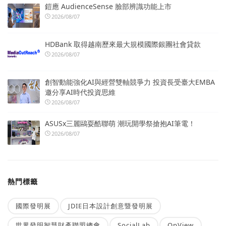
鎧應 AudienceSense 臉部辨識功能上市
2026/08/07
HDBank 取得越南歷來最大規模國際銀團社會貸款
2026/08/07
創智動能強化AI與經營雙軸競爭力 投資長受臺大EMBA
邀分享AI時代投資思維
2026/08/07
ASUSx三麗鷗耍酷聯萌 潮玩開學祭搶抱AI筆電！
2026/08/07
熱門標籤
國際發明展
JDIE日本設計創意暨發明展
世界發明智慧財產聯盟總會
SocialLab
OpView