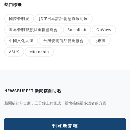
熱門標籤
國際發明展
JDIE日本設計創意暨發明展
世界發明智慧財產聯盟總會
SocialLab
OpView
中國文化大學
台灣發明商品促進協會
北市圖
ASUS
Microchip
NEWSBUFFET 新聞稿自助吧
新聞稿的好去處，三分鐘上稿完成，最快接觸最多讀者的方案！
刊登新聞稿