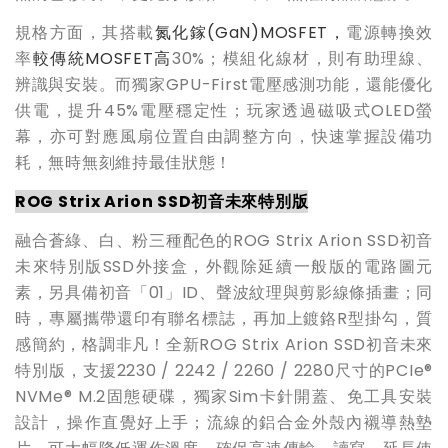
規格方面，其搭載
氮化鎵(GaN)MOSFET，
電源轉換效
率
較傳統MOSFET高
30%；模組化線材，則有助理線、
辨識與安裝。而獨家GPU-First電壓感測功能，還能優化
供電，提升45%電壓穩定性；玩家透過磁吸式OLED螢
幕，亦可對應風扇位置自由調整方向，快速掌握設備功
耗，無時無刻維持最佳狀態！
ROG Strix Arion SSD
初音未來特別版
融合蒼綠、白、粉三種配色的ROG Strix Arion SSD初音
未來特別版SSD外接盒，外觀除延續一般版的電路圖元
素，另具備初音「01」ID、聲波紋理與剪影線條插畫；同
時，專屬攜帶還印有聯名標誌，再加上鍍鉻R型掛勾，質
感簡約，格調非凡！全新ROG Strix Arion SSD初音未來
特別版，支援2230 / 2242 / 2260 / 2280尺寸的PCIe®
NVMe® M.2固態硬碟，獨家Sim卡針開蓋、免工具安裝
設計，操作直覺好上手；流線的鋁合金外殼內襯導熱墊