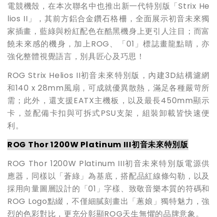
電競機殼，在本次聯名中也推出新一代特別版「Strix He
lios II」，其前方鋁合金鑽石格柵，全面展示初音未來獨
家插畫，藍綠與粉紅配色在酷黑機身上更引人注目；而富
饒未來感的機身，加上ROG、「01」標誌畫龍點睛，亦
強化整體視覺語言，別具匠心及巧思！
ROG Strix Helios II初音未來特別版，內建3D結構濾網
和140 x 28mm風扇，可成就優異散熱，滿足各種嚴苛所
需；此外，還支援EATX主機板，以及最長450mm顯示
卡，並配備卡扣與可拆式PSU支架，組裝卸載皆快速便
利。
ROG Thor 1200W Platinum III
初音未來特別版
ROG Thor 1200W Platinum III初音未來特別版電源供
應器，同樣以「蒼綠」為基底，搭配品紅線條勾勒，以及
採用向量圖層設計的「01」字樣、致敬音樂本質的符碼和
ROG Logo點綴，不僅細膩刻畫出「蔥娘」獨特魅力，強
烈的色彩對比，更充分彰顯ROG天生無懼的品牌意象。