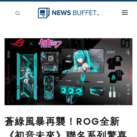
回到首頁
新聞稿分類
登入
刊登
蒼綠風暴再襲！ROG全新
《初音未來》聯名系列驚喜