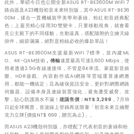
此外，華碩今日也公開全新ASUS RT-BE3600M WiFi 7
路由器及A23機殼初音未來特別版，其中ASUS RT-BE36
00M，揉合一貫機械裝甲美學和蒼綠、粉紅初音經典配
色；上蓋另精心採用3D雙變卡，只要移動視角，就會看
見公主殿下的不同樣貌，生動逼真，搭配隨附的立繪天線
掛件，細節滿滿，絕對是粉絲必收的爆款單品！
ASUS RT-BE3600M支援最新WiFi 7標準，並內建ML
O、4K-QAM技術
，傳輸
速度最高可達3,600 Mbps，使
用者透過2.5G有線連接埠，不管是8K串流、家庭影音娛
樂、HDR遊戲、內容創作或AI網路等雲端運算連網應
用，都能一機搞定；且為確保資訊安全，更針對網際網路
伺服器、設備本身及連線裝置強化，避免遭受威脅、攻
擊，貼心防護滴水不漏！
建議售價：NT$ 3,299
，7月18
日起全球獨賣，首波線上登錄再送限量「初音未來立繪壓
克力立牌(價值NT$ 699，贈完為止)」。
而ASUS A23機殼特別版，亦標配了代表初音的蒼綠和粉