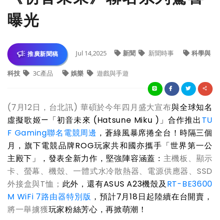
曝光
Jul 14,2025
新聞
新聞時事
科學與
推廣新聞稿
科技
3C產品
娛樂
遊戲與手遊
(7月12日，台北訊) 華碩於今年四月盛大宣布
與全球知名
虛擬歌姬—「初音未來 (Hatsune Miku )」合作推出
TU
F Gaming聯名電競周邊
，蒼綠風暴席捲全台！時隔三個
月，旗下電競品牌ROG玩家共和國亦攜手「世界第一公
主殿下」，發表全新力作，堅強陣容涵蓋：
主機板、顯示
卡、螢幕、機殼、一體式水冷散熱器、電源供應器、SSD
外接盒與T恤；
此外，還有ASUS A23機殼及
RT-BE3600
M WiFi 7路由器特別版
，預計7月18日起陸續在台開賣，
將一舉擄獲
玩家粉絲芳心，再掀萌潮！