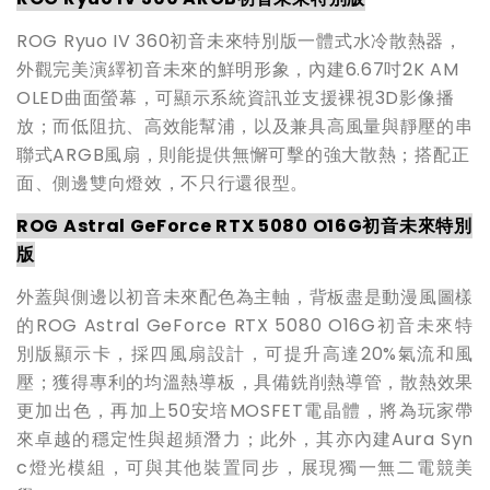
ROG Ryuo IV 360初音未來特別版一體式水冷散熱器，
外觀完美演繹初音未來的鮮明形象，內建6.67吋2K AM
OLED曲面螢幕，可顯示系統資訊並支援裸視3D影像播
放；而低阻抗、高效能幫浦，以及兼具高風量與靜壓的串
聯式ARGB風扇，則能提供無懈可擊的強大散熱；搭配正
面、側邊雙向燈效，不只行還很型。
ROG Astral GeForce RTX 5080 O16G
初音未來特別
版
外蓋與側邊以初音未來配色為主軸，背板盡是動漫風圖樣
的ROG Astral GeForce RTX 5080 O16G初音未來特
別版顯示卡，採四風扇設計，可提升高達20%氣流和風
壓；獲得專利的均溫熱導板，具備銑削熱導管，散熱效果
更加出色，再加上50安培MOSFET電晶體，將為玩家帶
來卓越的穩定性與超頻潛力；此外，其亦內建Aura Syn
c燈光模組，可與其他裝置同步，展現獨一無二電競美