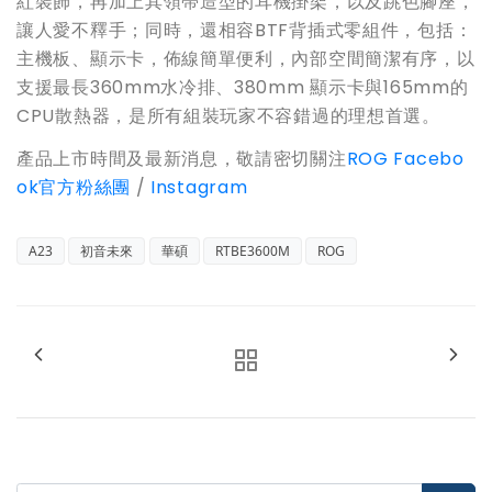
紅裝飾，再加上其領帶造型的耳機掛架，以及跳色腳座，
讓人愛不釋手；同時，還相容BTF背插式零組件，包括：
主機板、顯示卡，佈線簡單便利，內部空間簡潔有序，以
支援最長360mm水冷排、380mm 顯示卡與165mm的
CPU散熱器，是所有組裝玩家不容錯過的理想首選。
產品上市時間及最新消息，敬請密切關注
ROG Facebo
ok官方粉絲團
/
Instagram
A23
初音未來
華碩
RTBE3600M
ROG