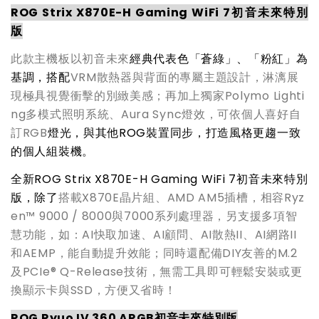
ROG Strix X870E-H Gaming WiFi 7
初音未來特別
版
此款主機板以初音未來
經典代表色「蒼綠」、「粉紅」為
基調，搭配
VRM散熱器與背面的專屬主題設計，淋漓展
現極具視覺衝擊的別緻美感；再加上獨家Polymo Lighti
ng多模式照明系統、Aura Sync燈效，可依個人喜好自
訂RGB
燈光，與其他ROG裝置同步，打造風格更趨一致
的個人組裝機。
全新ROG Strix X870E-H Gaming WiFi 7初音未來特別
版，除了
搭載X870E晶片組、AMD AM5插槽，相容Ryz
en™ 9000 / 8000與7000系列處理器，另支援多項智
慧功能，如：AI快取加速、AI顧問、AI散熱II、AI網路II
和AEMP，能自動提升效能；同時還配備DIY友善的M.2
及PCIe® Q-Release技術，無需工具即可輕鬆安裝或更
換顯示卡與SSD，方便又省時！
ROG Ryuo IV 360 ARGB
初音未來特別版