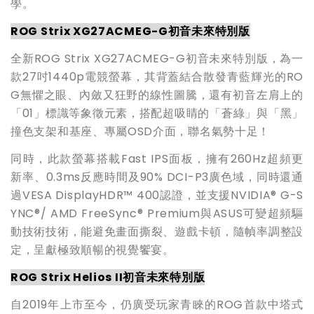
學。
ROG Strix XG27ACMEG-G
初音未來特別版
全新ROG Strix XG27ACMEG-G初音未來特別版，為一
款27吋1440p電競螢幕，其背蓋結合散發青藍輝光的RO
G無懼之眼、內斂又狂野的線性圖騰，還有初音左肩上的
「01」標識等象徵元素，搭配超吸睛的「蒼綠」與「黑」
撞色支架和基座、專屬OSD介面，聯名氣勢十足！
同時，此款螢幕搭載Fast IPS面板，擁有260Hz超頻更
新率、0.3ms反應時間及90% DCI-P3廣色域，同時還通
過VESA DisplayHDR™ 400認證，並支援NVIDIA® G-S
YNC®/ AMD FreeSync® Premium與ASUS可變超頻驅
動技術技術，能避免畫面撕裂、遊戲卡頓，隨幀率調整設
定，呈獻極致順暢的視覺饗宴。
ROG Strix Helios II
初音未來特別版
自2019年上市至今，仍廣受玩家青睞的ROG首款中塔式