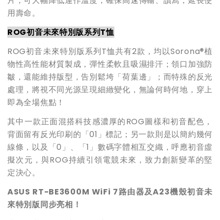
片，可大幅降低運作溫度，確保高速傳輸、讀寫，延長使
用壽命。
ROG
初音未來特別版系列T恤
ROG初音未來特別版系列T恤共有2款，均以Sorona®植
物性高性能材質製成，彈性柔軟且吸濕排汗；領口加強防
皺，還能維持版型，告別鬆垮「荷葉邊」；而特殊的反光
處理，將視不同光源呈現細緻變化，無論何時何地，穿上
即為全場焦點！
其中一款正面混搭科技感濃厚的ROG圖樣和初音配色，
背面留有反光印刷的「01」標記；另一款則是以簡約幾何
線條，以及「0」、「1」數碼字體相互交織，呼應初音虛
擬次元，與ROG持續引領電競未來，致力創新變革的堅
定決心。
ASUS RT-BE3600M WiFi 7
路由器及A23機殼初音未
來特別版同步亮相！