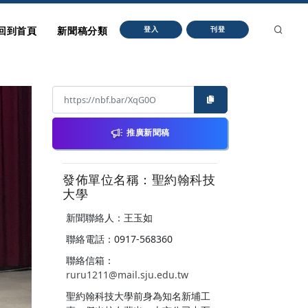
回到首頁
新聞稿分類
登入
刊登
推廣新聞稿
發佈單位名稱：聖約翰科技
大學
新聞聯絡人：王玉如
聯絡電話：0917-568360
聯絡信箱：
ruru1211@mail.sju.edu.tw
聖約翰科技大學前身為知名新埔工