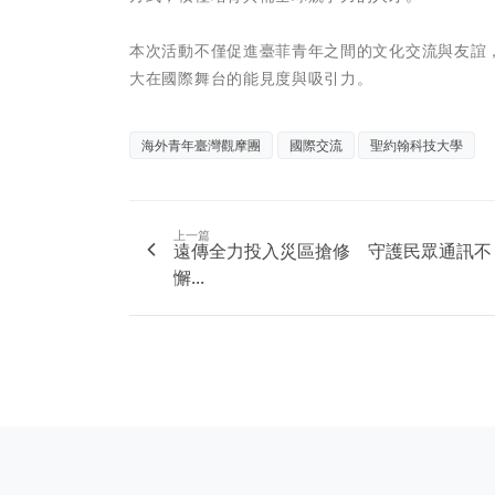
本次活動不僅促進臺菲青年之間的文化交流與友誼
大在國際舞台的能見度與吸引力。
海外青年臺灣觀摩團
國際交流
聖約翰科技大學
上一篇
遠傳全力投入災區搶修 守護民眾通訊不
懈...