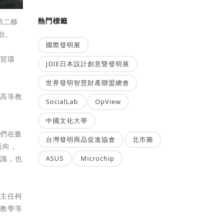
熱門標籤
第二梯
動。
國際發明展
學習環
JDIE日本設計創意暨發明展
。
世界發明智慧財產聯盟總會
灣高等教
SocialLab
OpView
中國文化大學
她們在臺
台灣發明商品促進協會
北市圖
面向，
ASUS
Microchip
認識，也
心主任柯
語教學等