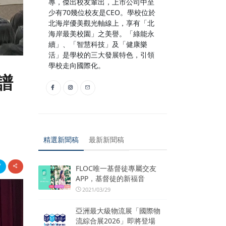
專，傑出校友輩出，上市公司中至
少有70幾位校友是CEO。學校位於
北海岸優美觀光軸線上，享有「北
海岸最美校園」之美譽。「綠能永
續」、「智慧科技」及「健康樂
活」是學校的三大發展特色，引領
學校走向國際化。
譜
精選新聞稿
最新新聞稿
FLOC唯一基督徒專屬交友
APP，基督徒的新福音
2021/03/29
亞洲最大級物流展「國際物
流綜合展2026」即將登場