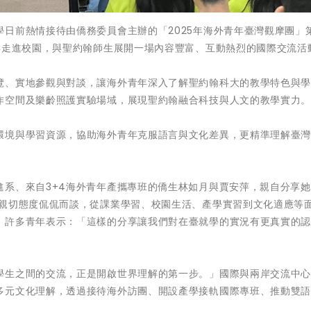
日前熱情接待由僑務委員會主辦的「2025年海外青年臺灣觀摩團」
年走進校園，與聖約翰師生展開一場內容豐富、互動熱烈的國際交流活
覽、實地參觀與對談，讓海外青年深入了解聖約翰科大的教學特色與
作空間及樂齡照護實驗場域，展現聖約翰融合科技與人文的教學實力
環境與學習資源，協助海外青年克服語言與文化差異，更精準理解臺
進系、來自3+4海外青年產攜專班的僑生林如月與賈安萍，親自分享
和親切態度侃侃而談，從課業學習、校園生活、產學實習到文化適應等
。許多青年表示：「這樣的分享讓我們對在臺就學的實況有更真實的
學生之間的交流，正是開啟世界理解的第一步。」國際與兩岸交流中
多元文化理解，透過接待海外訪團、開設產學接軌國際專班、推動雙