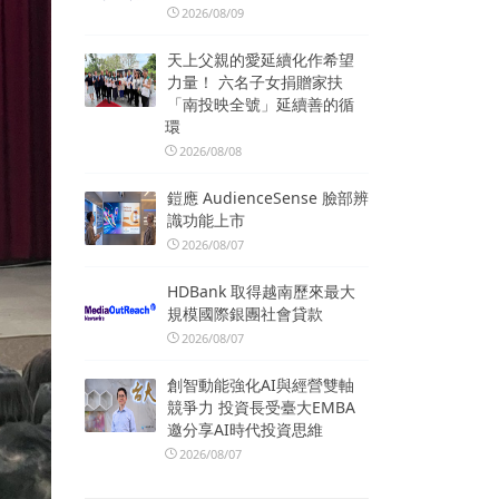
2026/08/09
天上父親的愛延續化作希望
力量！ 六名子女捐贈家扶
「南投映全號」延續善的循
環
2026/08/08
鎧應 AudienceSense 臉部辨
識功能上市
2026/08/07
HDBank 取得越南歷來最大
規模國際銀團社會貸款
2026/08/07
創智動能強化AI與經營雙軸
競爭力 投資長受臺大EMBA
邀分享AI時代投資思維
2026/08/07