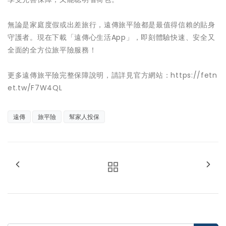
無論是家庭度假或出差旅行，遠傳旅平險都是最值得信賴的貼身
守護者。現在下載「遠傳心生活App」，即刻體驗快速、安全又
全面的全方位旅平險服務！
更多遠傳旅平險完整保障說明，請詳見官方網站：https://fetn
et.tw/F7W4QL
遠傳
旅平險
幫家人投保