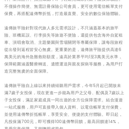
不僅操作簡便、無需註冊保險公司會員，更可使用電信帳單支付
保費，再搭配遠傳幣折抵，打造最直覺、安全的數位保險體驗。
遠傳旅平險針對現代旅人多元需求設計，不只涵蓋基本的旅平
險、班機延誤、行李損失等旅遊不便險，還提供包含海外自駕租
車、演唱會取消、主題樂園與雪場關閉等專屬保障，讓每段旅程
從出發到返程皆安心無虞。更重要的是，遠傳旅平險提供高達6
萬美元的海外急難救助額度，遠高於業界平均1至3萬美元水準，
保障範圍涵蓋醫療轉送、遺體運送與親友探病等服務，為用戶打
造完整無虞的全面保障。
遠傳旅平險自上線以來持續傾聽用戶需求，今年5月起已開放未
滿7歲子女投保，現在更進一步能為用戶之父母、配偶及7歲以上
子女投保，滿足家庭成員一同出遊的全方位保障需求。結合漫遊
一站式服務，用戶可直接帶入個人資料、以電信帳單支付保費，
並使用遠傳幣折抵帳單，享受安全、便捷的支付體驗。即日起，
凡投保滿700元，即可獲得100遠傳幣回饋，最高回饋達14%，
享受完善保障，又能聰明省荷包。