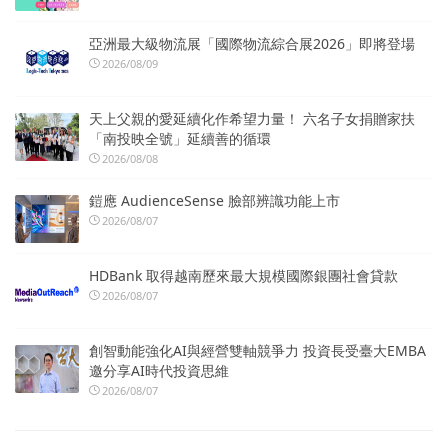
亞洲最大級物流展「國際物流綜合展2026」即將登場
2026/08/09
天上父親的愛延續化作希望力量！ 六名子女捐贈家扶
「南投映全號」延續善的循環
2026/08/08
鎧應 AudienceSense 臉部辨識功能上市
2026/08/07
HDBank 取得越南歷來最大規模國際銀團社會貸款
2026/08/07
創智動能強化AI與經營雙軸競爭力 投資長受臺大EMBA
邀分享AI時代投資思維
2026/08/07