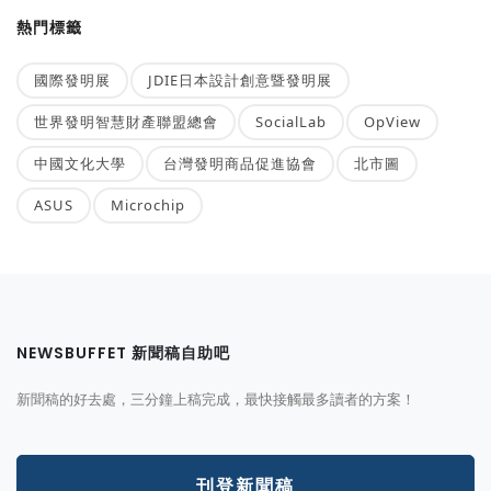
熱門標籤
國際發明展
JDIE日本設計創意暨發明展
世界發明智慧財產聯盟總會
SocialLab
OpView
中國文化大學
台灣發明商品促進協會
北市圖
ASUS
Microchip
NEWSBUFFET 新聞稿自助吧
新聞稿的好去處，三分鐘上稿完成，最快接觸最多讀者的方案！
刊登新聞稿