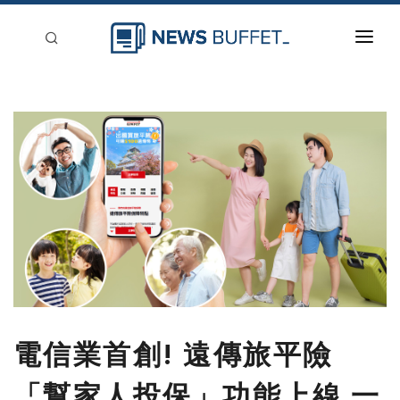
回到首頁
新聞稿分類
登入
刊登
電信業首創! 遠傳旅平險
「幫家人投保」功能上線 一