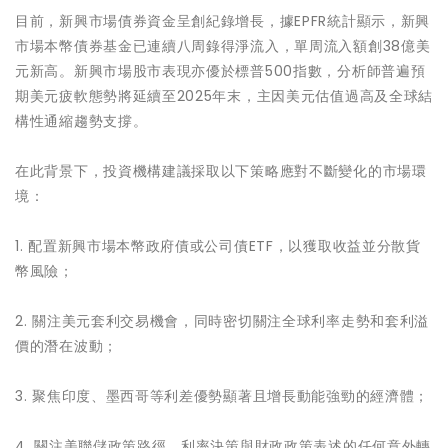
目前，新興市場債券資金呈創紀錄增長，據EPFR統計顯示，新興
市場本幣債券基金已連續八周錄得淨流入，單周流入額創38億美
元新高。新興市場股市表現亦優於標普500指數，分析師普遍預
期美元疲軟態勢將延續至2025年末，主因美元估值過高及全球結
構性通縮趨勢支撐。
在此背景下，投資機構建議採取以下策略應對不斷變化的市場環
境：
1. 配置新興市場本幣政府債或公司債ETF，以獲取收益並分散貨
幣風險；
2. 關注美元套利交易機會，同時密切關注全球利率走勢和套利溢
價的潛在波動；
3. 聚焦印度、墨西哥等利差優勢顯著且增長動能強勁的經濟體；
4. 關注美聯儲政策路徑，利率決策與財政政策表述的任何意外轉