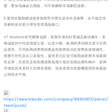
變，疊加地緣政治風險，均可能觸發市場劇烈波動；
5.運用外匯期權或債券期貨對沖潛在資本外流衝擊，在不確定性
加劇時提供更大彈性管理風險敞口。
VT Markets研究團隊強調，新興市場利好需滿足兩項條件：美
聯儲維持中性或鴿派立場，以及中國、歐洲經濟持續支撐大宗商
品需求。不同新興經濟體的獲益程度將取決於貨幣政策穩健性、
債務可控性及出口多樣性。儘管美元貶值可能開啟新興市場週期
性反彈，但若其反映美國債務負擔引發的長期結構性轉向，新興
市場或迎來更持久的增長週期。投資者需在把握機遇與防範風險
之間尋求平衡。
https://www.linkedin.com/company/89310903/admin/
feed/posts/