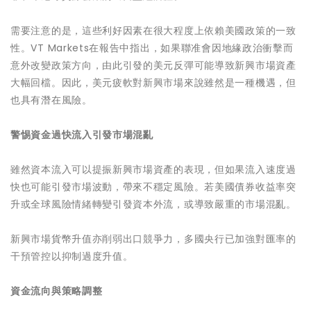
需要注意的是，這些利好因素在很大程度上依賴美國政策的一致
性。VT Markets在報告中指出，如果聯准會因地緣政治衝擊而
意外改變政策方向，由此引發的美元反彈可能導致新興市場資產
大幅回檔。因此，美元疲軟對新興市場來說雖然是一種機遇，但
也具有潛在風險。
警惕
資金過快流入引發市場混亂
雖然資本流入可以提振新興市場資產的表現，但如果流入速度過
快也可能引發市場波動，帶來不穩定風險。若美國債券收益率突
升或全球風險情緒轉變引發資本外流，或導致嚴重的市場混亂。
新興市場貨幣升值亦削弱出口競爭力，多國央行已加強對匯率的
干預管控以抑制過度升值。
資金流向與策略調整