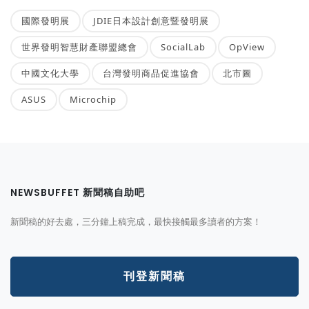
國際發明展
JDIE日本設計創意暨發明展
世界發明智慧財產聯盟總會
SocialLab
OpView
中國文化大學
台灣發明商品促進協會
北市圖
ASUS
Microchip
NEWSBUFFET 新聞稿自助吧
新聞稿的好去處，三分鐘上稿完成，最快接觸最多讀者的方案！
刊登新聞稿