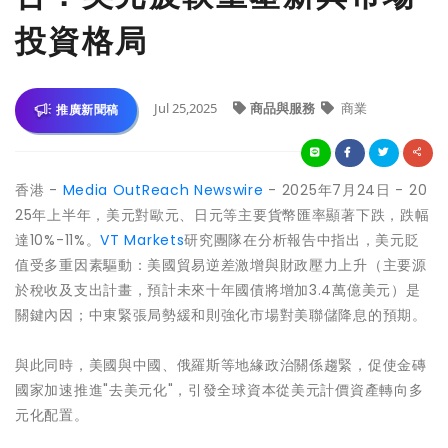
投資格局
Jul 25,2025
商品與服務
商業
推廣新聞稿
香港 -
Media OutReach Newswire
- 2025年7月24日 - 20
25年上半年，美元對歐元、日元等主要貨幣匯率顯著下跌，跌幅
達10%-11%。
VT Markets
研究團隊在分析報告中指出，美元貶
值受多重因素驅動：美國貿易逆差激增與財政壓力上升（主要源
於稅收及支出計畫，預計未來十年國債將增加3.4萬億美元）是
關鍵內因；中東緊張局勢緩和則強化市場對美聯儲降息的預期。
與此同時，美國與中國、俄羅斯等地緣政治關係趨緊，促使金磚
國家加速推進"去美元化"，引發全球資本從美元計價資產轉向多
元化配置。