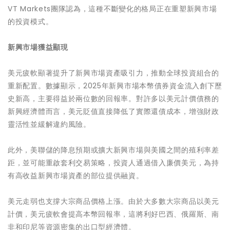
VT Markets團隊認為，這種不斷變化的格局正在重塑新興市場
的投資模式。
‌新興市場獲益顯現
美元疲軟顯著提升了新興市場資產吸引力，推動全球投資組合的
重新配置。數據顯示，2025年新興市場本幣債券資金流入創下歷
史新高，主要得益於兩位數的回報率。對許多以美元計價債務的
新興經濟體而言，美元貶值直接降低了實際還債成本，增強財政
靈活性並緩解違約風險。
此外，美聯儲的降息預期或擴大新興市場與美國之間的殖利率差
距，並可能重啟套利交易策略，投資人通過借入廉價美元，為持
有高收益新興市場資產的部位提供融資。
美元走弱也支撐大宗商品價格上漲。由於大多數大宗商品以美元
計價，美元疲軟會提高本幣回報率，這將利好巴西、俄羅斯、南
非和印尼等資源密集的出口型經濟體。