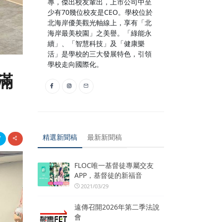
專，傑出校友輩出，上市公司中至
少有70幾位校友是CEO。學校位於
北海岸優美觀光軸線上，享有「北
海岸最美校園」之美譽。「綠能永
續」、「智慧科技」及「健康樂
活」是學校的三大發展特色，引領
學校走向國際化。
滿
精選新聞稿
最新新聞稿
FLOC唯一基督徒專屬交友
APP，基督徒的新福音
2021/03/29
遠傳召開2026年第二季法說
會