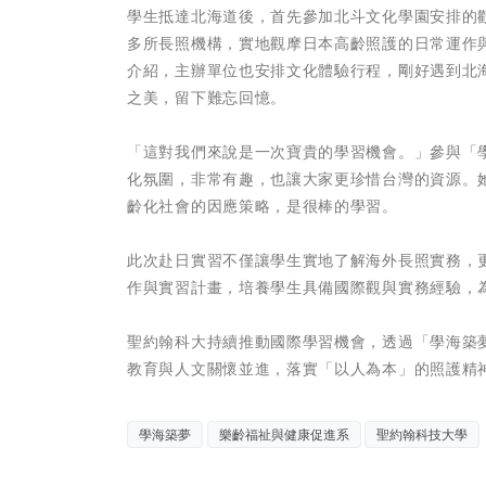
學生抵達北海道後，首先參加北斗文化學園安排的
多所長照機構，實地觀摩日本高齡照護的日常運作
介紹，主辦單位也安排文化體驗行程，剛好遇到北
之美，留下難忘回憶。
「這對我們來說是一次寶貴的學習機會。」參與「
化氛圍，非常有趣，也讓大家更珍惜台灣的資源。
齡化社會的因應策略，是很棒的學習。
此次赴日實習不僅讓學生實地了解海外長照實務，
作與實習計畫，培養學生具備國際觀與實務經驗，
聖約翰科大持續推動國際學習機會，透過「學海築
教育與人文關懷並進，落實「以人為本」的照護精
學海築夢
樂齡福祉與健康促進系
聖約翰科技大學