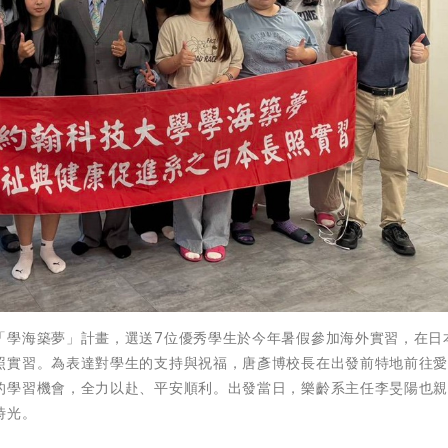
「學海築夢」計畫，選送7位優秀學生於今年暑假參加海外實習，在日
照實習。為表達對學生的支持與祝福，唐彥博校長在出發前特地前往
的學習機會，全力以赴、平安順利。出發當日，樂齡系主任李旻陽也
時光。