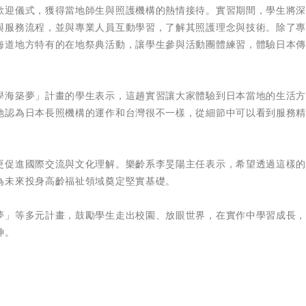
歡迎儀式，獲得當地師生與照護機構的熱情接待。實習期間，學生將
與服務流程，並與專業人員互動學習，了解其照護理念與技術。除了
海道地方特有的在地祭典活動，讓學生參與活動團體練習，體驗日本
學海築夢」計畫的學生表示，這趟實習讓大家體驗到日本當地的生活
她認為日本長照機構的運作和台灣很不一樣，從細節中可以看到服務
更促進國際交流與文化理解。樂齡系李旻陽主任表示，希望透過這樣
為未來投身高齡福祉領域奠定堅實基礎。
夢」等多元計畫，鼓勵學生走出校園、放眼世界，在實作中學習成長
神。