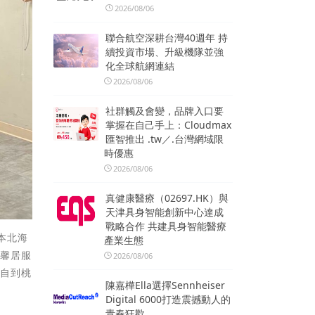
2026/08/06
聯合航空深耕台灣40週年 持
續投資市場、升級機隊並強
化全球航網連結
2026/08/06
社群觸及會變，品牌入口要
掌握在自己手上：Cloudmax
匯智推出 .tw／.台灣網域限
時優惠
2026/08/06
真健康醫療（02697.HK）與
天津具身智能創新中心達成
戰略合作 共建具身智能醫療
本北海
產業生態
愛馨居服
2026/08/06
親自到桃
陳嘉樺Ella選擇Sennheiser
Digital 6000打造震撼動人的
青春狂歡