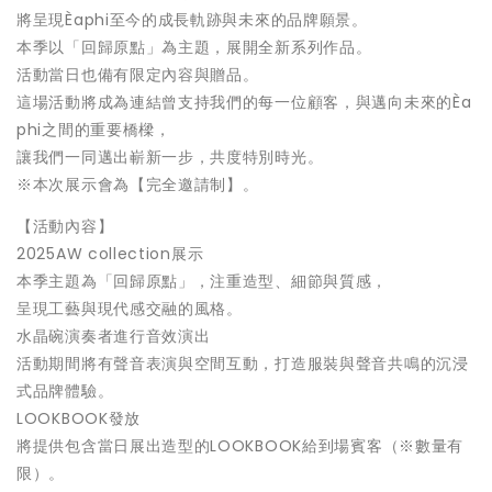
將呈現Èaphi至今的成長軌跡與未來的品牌願景。
本季以「回歸原點」為主題，展開全新系列作品。
活動當日也備有限定內容與贈品。
這場活動將成為連結曾支持我們的每一位顧客，與邁向未來的Èa
phi之間的重要橋樑，
讓我們一同邁出嶄新一步，共度特別時光。
※本次展示會為【完全邀請制】。
【活動內容】
2025AW collection展示
本季主題為「回歸原點」，注重造型、細節與質感，
呈現工藝與現代感交融的風格。
水晶碗演奏者進行音效演出
活動期間將有聲音表演與空間互動，打造服裝與聲音共鳴的沉浸
式品牌體驗。
LOOKBOOK發放
將提供包含當日展出造型的LOOKBOOK給到場賓客（※數量有
限）。