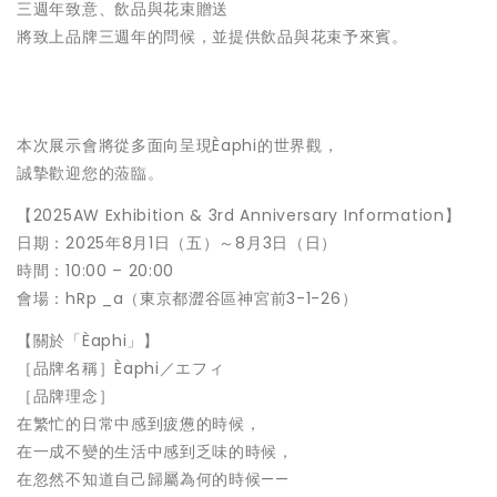
三週年致意、飲品與花束贈送
將致上品牌三週年的問候，並提供飲品與花束予來賓。
本次展示會將從多面向呈現Èaphi的世界觀，
誠摯歡迎您的蒞臨。
【2025AW Exhibition & 3rd Anniversary Information】
日期：2025年8月1日（五）～8月3日（日）
時間：10:00 – 20:00
會場：hRp _a（東京都澀谷區神宮前3-1-26）
【關於「Èaphi」】
［品牌名稱］Èaphi／エフィ
［品牌理念］
在繁忙的日常中感到疲憊的時候，
在一成不變的生活中感到乏味的時候，
在忽然不知道自己歸屬為何的時候——