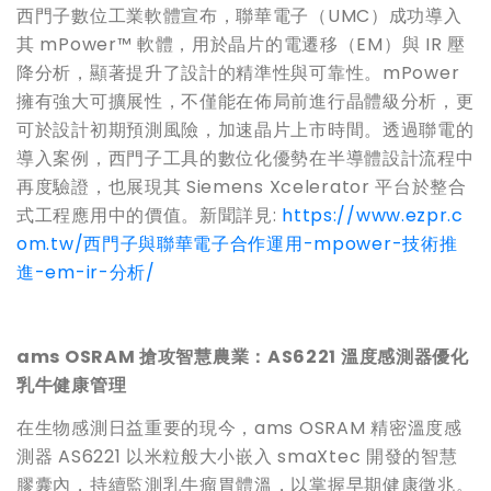
西門子數位工業軟體宣布，聯華電子（UMC）成功導入
其 mPower™ 軟體，用於晶片的電遷移（EM）與 IR 壓
降分析，顯著提升了設計的精準性與可靠性。mPower
擁有強大可擴展性，不僅能在佈局前進行晶體級分析，更
可於設計初期預測風險，加速晶片上市時間。透過聯電的
導入案例，西門子工具的數位化優勢在半導體設計流程中
再度驗證，也展現其 Siemens Xcelerator 平台於整合
式工程應用中的價值。新聞詳見:
https://www.ezpr.c
om.tw/西門子與聯華電子合作運用-mpower-技術推
進-em-ir-分析/
ams OSRAM
搶攻智慧農業：AS6221
溫度感測器優化
乳牛健康管理
在生物感測日益重要的現今，ams OSRAM 精密溫度感
測器 AS6221 以米粒般大小嵌入 smaXtec 開發的智慧
膠囊內，持續監測乳牛瘤胃體溫，以掌握早期健康徵兆。