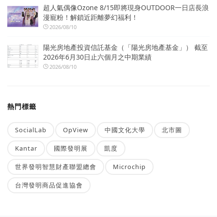
超人氣偶像Ozone 8/15即將現身OUTDOOR一日店長浪
漫寵粉！解鎖近距離夢幻福利！
2026/08/10
陽光房地產投資信託基金（「陽光房地產基金」） 截至
2026年6月30日止六個月之中期業績
2026/08/10
熱門標籤
SocialLab
OpView
中國文化大學
北市圖
Kantar
國際發明展
凱度
世界發明智慧財產聯盟總會
Microchip
台灣發明商品促進協會