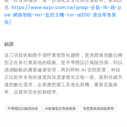
統一控管與備份，進一步強化安全性與營運效率。新聞詳
見:
https://www.ezpr.com.tw/qnap-全新-16-路-p
oe-網路智能-nvr-監控主機-tvr-ai200-適合零售業
與/
結語
這三項技術動態不僅呼應智慧化趨勢，更具體展現數位轉
型正在各行業落地的樣貌。從半導體設計風險預測，到以
感測驅動的農業健康管理，再到即時 AI 安防部署，科技
正以前所未有的速度與深度滲透生活每一面。面對持續升
溫的數位需求，企業應把握工具進化契機，重新定義效
率、品質與安全的新標準。
半導體設計驗證技術
AI影像監控系統推薦
智慧畜牧感測器應用