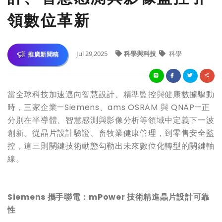
領數位革新
Jul 29,2025
科學與科技
科學
推廣新聞稿
當全球科技加速邁向智慧設計、精準監控與健康數據驅動
時，三家企業—Siemens、ams OSRAM 與 QNAP—正
分別在半導體、智慧感測與影像分析等領域中定義下一波
創新。從晶片設計驗證、畜牧業健康管理，到零售安全監
控，這三則關鍵技術動態勾勒出未來數位化轉型的關鍵軸
線。
Siemens
攜手聯電：mPower
技術精進晶片設計可靠
性