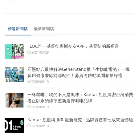
精選新聞稿
最新新聞稿
FLOC唯一基督徒專屬交友APP，基督徒的新福音
2021/03/29
石墨點穴最快解法GenerStand推「生物能電池」一機
多用健康兼顧能源韌性！募資將啟動填問卷抽好禮
2026/08/10
一杯咖啡，喝的不只是風味：Kantar 凱度揭密台灣消費
者正以永續標準重新選擇咖啡品牌
2026/08/10
Kantar 凱度與 JKR 最新研究 : 品牌資產有七成來自體驗
2026/08/10