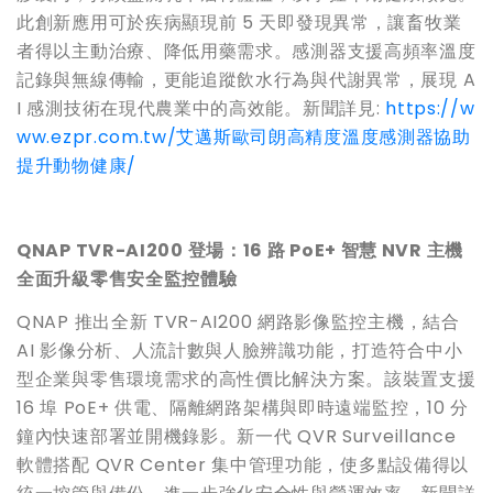
此創新應用可於疾病顯現前 5 天即發現異常，讓畜牧業
者得以主動治療、降低用藥需求。感測器支援高頻率溫度
記錄與無線傳輸，更能追蹤飲水行為與代謝異常，展現 A
I 感測技術在現代農業中的高效能。新聞詳見:
https://w
ww.ezpr.com.tw/艾邁斯歐司朗高精度溫度感測器協助
提升動物健康/
QNAP TVR-AI200
登場：16
路 PoE+
智慧 NVR
主機
全面升級零售安全監控體驗
QNAP 推出全新 TVR-AI200 網路影像監控主機，結合
AI 影像分析、人流計數與人臉辨識功能，打造符合中小
型企業與零售環境需求的高性價比解決方案。該裝置支援
16 埠 PoE+ 供電、隔離網路架構與即時遠端監控，10 分
鐘內快速部署並開機錄影。新一代 QVR Surveillance
軟體搭配 QVR Center 集中管理功能，使多點設備得以