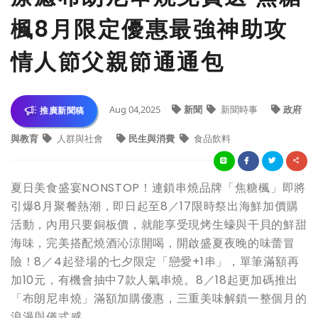
楓8月限定優惠最強神助攻
情人節父親節通通包
Aug 04,2025
新聞
新聞時事
政府
推廣新聞稿
與教育
人群與社會
民生與消費
食品飲料
夏日美食盛宴NONSTOP！連鎖串燒品牌「焦糖楓」即將
引爆8月聚餐熱潮，即日起至8／17限時祭出海鮮加價購
活動，內用只要銅板價，就能享受現烤生蠔與干貝的鮮甜
海味，完美搭配燒酒沁涼開喝，開啟盛夏夜晚的味蕾冒
險！8／4起登場的七夕限定「戀愛+1串」，單筆滿額再
加10元，有機會抽中7款人氣串燒。8／18起更加碼推出
「布朗尼串燒」滿額加購優惠，三重美味解鎖一整個月的
浪漫與儀式感。