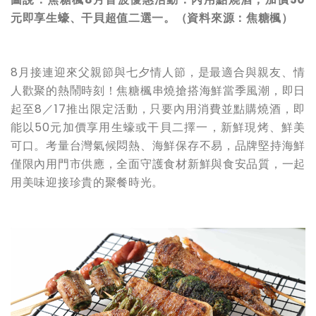
元即享生蠔、干貝超值二選一。（資料來源：焦糖楓）
8月接連迎來父親節與七夕情人節，是最適合與親友、情
人歡聚的熱鬧時刻！焦糖楓串燒搶搭海鮮當季風潮，即日
起至8／17推出限定活動，只要內用消費並點購燒酒，即
能以50元加價享用生蠔或干貝二擇一，新鮮現烤、鮮美
可口。考量台灣氣候悶熱、海鮮保存不易，品牌堅持海鮮
僅限內用門市供應，全面守護食材新鮮與食安品質，一起
用美味迎接珍貴的聚餐時光。