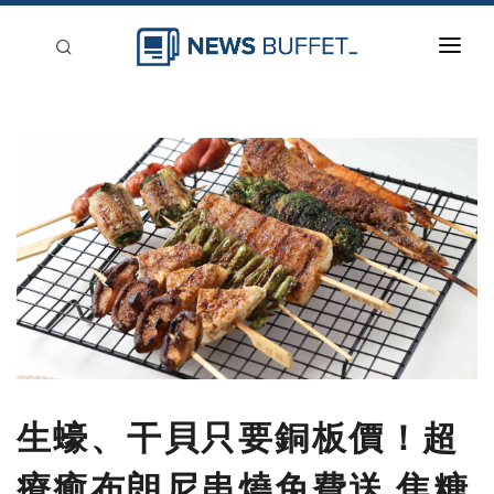
回到首頁
新聞稿分類
登入
刊登
生蠔、干貝只要銅板價！超
療癒布朗尼串燒免費送 焦糖