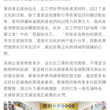
秉持著這樣的信念，志工們在帶領長者課程時，設計了多
元化的活動。除了透過認知運動引導長輩從頭到腳活動起
來，更利用趣味遊戲刺激他們的記憶力與專注力，藉此延
緩身體與認知機能的退化。此外，志工們也巧妙地將《快
樂之道》中的「照顧你自己」、「捍衛並改善你的環境」
等生活道德常識，透過生活化的例子進行分享，鼓勵長輩
們應用在日常生活中，藉此培養正向的情緒與積極的心
態。
高雄山達基教會表示，這次志工隊的成功實踐，不僅是活
動精神的延續，更是將社區永續發展與道德實踐完美結合
的最佳範例。教會未來將持續舉辦此類活動，邀請更多有
志於社區服務的實踐者參與。教會期待能有更多社區與團
體響應，讓正向力量持續擴散，共同打造一個充滿特色、
永續發展且充滿道德正能量的台灣。