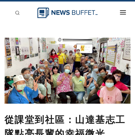
回到首頁
新聞稿分類
登入
刊登
從課堂到社區：山達基志工
隊點亮長輩的幸福微光