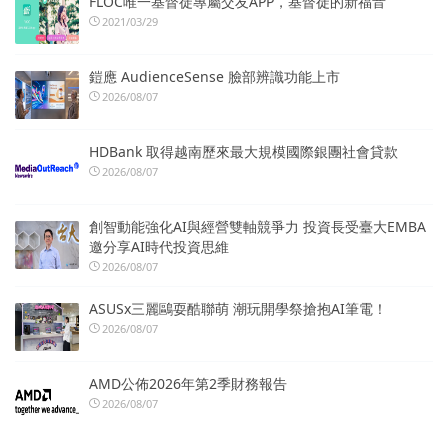
FLOC唯一基督徒專屬交友APP，基督徒的新福音
2021/03/29
鎧應 AudienceSense 臉部辨識功能上市
2026/08/07
HDBank 取得越南歷來最大規模國際銀團社會貸款
2026/08/07
創智動能強化AI與經營雙軸競爭力 投資長受臺大EMBA
邀分享AI時代投資思維
2026/08/07
ASUSx三麗鷗耍酷聯萌 潮玩開學祭搶抱AI筆電！
2026/08/07
AMD公佈2026年第2季財務報告
2026/08/07