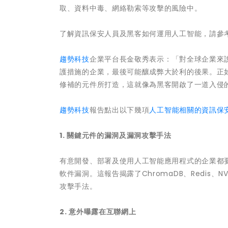
取、資料中毒、網絡勒索等攻擊的風險中。
了解資訊保安人員及黑客如何運用人工智能，請參
趨勢科技
企業平台長金敬秀表示：「對全球企業來
護措施的企業，最後可能釀成弊大於利的後果。正
修補的元件所打造，這就像為黑客開啟了一道入侵
趨勢科技
報告點出以下幾項
人工智能相關的資訊保
1. 關鍵元件的漏洞及漏洞攻擊手法
有意開發、部署及使用人工智能應用程式的企業都
軟件漏洞。這報告揭露了ChromaDB、Redis、NVIDIA
攻擊手法。
2. 意外曝露在互聯網上