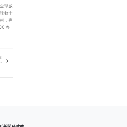
、全球威
全球數十
技術，專
0 多
篇
.
析新聞稿成效