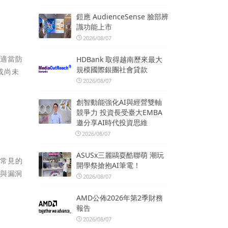
鎧應 AudienceSense 臉部辨
識功能上市
2026/08/07
取適當防
HDBank 取得越南歷來最大
規模國際銀團社會貸款
或尚未
2026/08/07
創智動能強化AI與經營雙軸
競爭力 投資長受臺大EMBA
邀分享AI時代投資思維
2026/08/07
ASUSx三麗鷗耍酷聯萌 潮玩
般常見的
開學祭搶抱AI筆電！
漏洞與漏洞
2026/08/07
AMD公佈2026年第2季財務
報告
2026/08/07