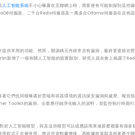
當
人工智能系統
不小心曝露在互聯網上時，黑客便有可能刺探到這些
DB伺服器、二千台Redis伺服器及一萬多台Ollama伺服器在沒有
來提供常用的功能。然而，開源碼元件經常含有漏洞，最終更遺留在
erlin新增了一個有關人工智能的競賽類別，研究人員在會上揭露了Red
味著它們也同樣曝露於雲端和容器環境的資訊保安漏洞與威脅。報告指
tainer Toolkit的漏洞。企業應仔細淨化輸入的資料，並監控執行時期
n表示：「人們對於人工智能模型，與及這些模型可以或應該用來做甚麼都還有很多
應用程式正在被使用。將這些資料彙整後，再根據政策和流程來產生