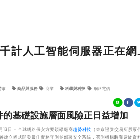
千計人工智能伺服器正在網
時事
商品與服務
商業
科學與科技
網路電信
件的基礎設施層面風險正日益增加
8月13日 - 全球網絡保安方案領導廠商
趨勢科技
（東京證券交易所股票
善建立程式開發最佳實務守則並部署安全系統，否則機構將曝露於資