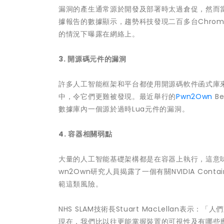
漏洞的產生通常源於開發及部署時太過倉促，然而
據報告的數據顯示，趨勢科技發現二百多台Chroma
的情況下曝露在網絡上。
3. 開源碼元件的漏洞
許多人工智能框架和平台都使用開源碼軟件函式庫
中，令它們更難被發現。最近舉行的
Pwn2Own
B
數據庫內一個源於過時Lua元件的漏洞。
4. 容器相關弱點
大量的人工智能基礎架構都是在容器上執行，這意
wn2Own研究人員揭露了一個有關NVIDIA Con
範這類風險。
NHS SLAM技術長Stuart MacLella
現在，我們比以往更能掌握裝置的可視性及有哪些