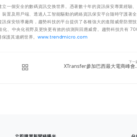
建立一個安全的數碼資訊交換世界。憑著數十年的資訊保安專業經驗
、裝置及用戶端、透過人工智能驅動的網絡資訊保安平台隨時守護著
資訊保安領導廠商，趨勢科技的平台提供了各種強大的進階威脅防禦
環境提供最佳化、中央化視野及更快更有效的偵測與回應威脅。趨勢科技共有 700
構保護其連網世界。
www.trendmicro.com
下一
XTransfer參加巴西最大電商峰會..
立即購買新聞稿曝光
分