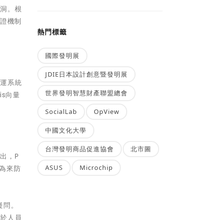
漏洞。根
認證機制
熱門標籤
國際發明展
JDIE日本設計創意暨發明展
營運系統
世界發明智慧財產聯盟總會
is向量
SocialLab
OpView
中國文化大學
台灣發明商品促進協會
北市圖
出，P
ASUS
Microchip
行為來防
疑問。
關於人員