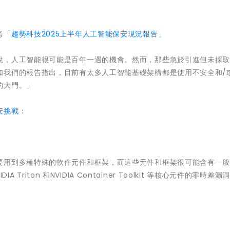
考
「趨勢科技2025上半年人工智能保安現況報告」
說，人工智能很可能是百年一遇的機會。然而，那些急於引進但未採
如我們的報告指出，目前有太多人工智能基礎架構都是使用不安全和/
的大門。」
安挑戰
：
要用到多種特殊的軟件元件和框架，而這些元件和框架很可能含有一
 Triton 和NVIDIA Container Toolkit 等核心元件的零時差