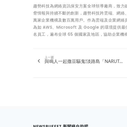
趨勢科技為網絡資訊保安方案全球領導廠商，致力
脅情報與持續不斷的創新，趨勢科技跨雲端、網絡
萬家企業機構及數百萬用戶。作為雲端及企業網絡
為如 AWS、Microsoft 及 Google 的
名員工，遍布全球 65 個國家及地區，協助企業機
上一篇
與鳴人一起撒豆驅鬼!淡路島「NARUT...
NEWSBUFFET 新聞稿自助吧