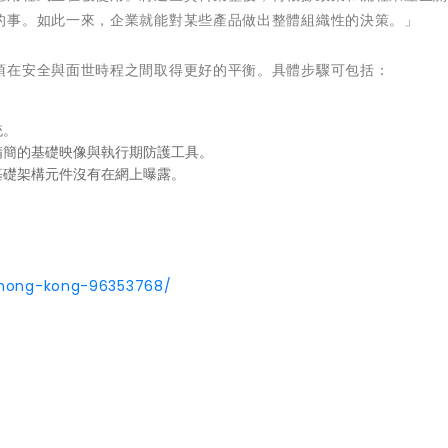
的事。如此一來，企業就能對某些產品做出整體組織性的決策。」
須在安全與面世時程之間取得更好的平衡。具體步驟可包括：
統。
精簡的基礎映像與執行期防護工具。
基礎架構元件沒有在網上曝露。
o-hong-kong-96353768/