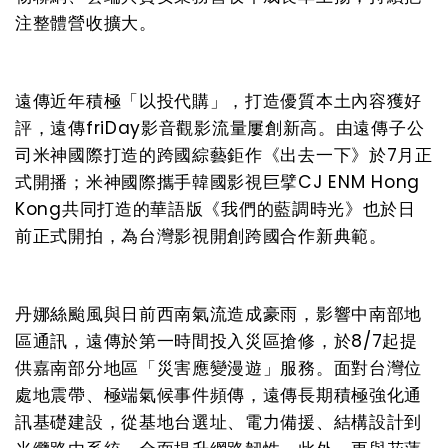
注整體營收擴大。
遠傳近年積極「以投代購」，打造優質本土內容獲好
評，遠傳
friDay
影音觀影流量屢創新高。由遠傳子公
司米神國際打造的跨國綜藝鉅作《出去一下》於
7
月正
式開播；米神國際攜手韓國影視巨擘
CJ ENM Hong
Kong
共同打造的華語版《我們的藍調時光》也於日
前正式開拍，為台灣影視開創跨國合作新典範。
丹娜絲颱風與日前西南氣流造成豪雨，影響中南部地
區通訊，遠傳於第一時間投入災區搶修，於
8/7
起提
供嘉南部分地區「災害應變漫遊」服務。面對台灣位
處地震帶、極端氣候事件頻傳，遠傳長期積極強化通
訊基礎建設，從基地台選址、電力備援、結構設計到