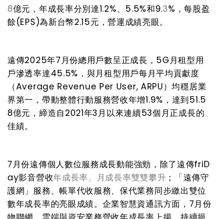
8
億元，年成長率分別達
1.2%
、
5.5%
和
9.
3
%
，
每股盈
餘
(EPS)
為新台幣
2.15
元，營運成績亮眼。
遠傳
2025
年
7
月份總用戶數呈正成長，
5G
月租型用
戶滲透率達
45.5%
，與月租型用戶每月平均貢獻度
（
Average Revenue Per User, ARPU
）均穩居業
界第一，帶動整體行動服務營收年增
1.9%
，達到
51.5
8
億元，締造自
2021
年
3
月以來連續
53
個月正成長的
佳績。
7
月份遠傳個人數位服務成長動能強勁，除了遠傳
friD
ay
影音營收
年成長率、月成長率雙雙攀升
；「遠傳守
護網」服務、帳單代收服務、保代業務同步繳出雙位
數年成長率的亮眼成績。企業智慧資通訊方面，
7
月份
物聯網、雲端與資安業務營收年成長率上揚，持續挹