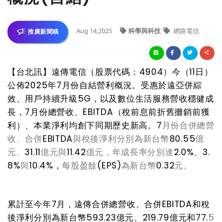
Aug 14,2025
科學與科技
網路電信
推廣新聞稿
【台北訊】遠傳電信（股票代碼：
4904
）今（
11
日）
公佈
2025
年
7
月份自結營利概況。受惠於遠亞併綜
效、用戶持續升級
5G
，以及數位生活服務營收穩健成
長，
7
月份總營收、
EBITDA
（稅前息前折舊攤銷前獲
利）、本業淨利均創下同期歷史新高。
7
月份合併總營
收、合併
EBITDA
與稅後淨利分別為新台幣
80.55
億
元、
31.11
億元與
11.42
億元，年成長率分別達
2.0%
、
3.
8%
與
10.4%
，
每股盈餘
(EPS)
為新台幣
0.32
元。
累計至今年
7
月，遠傳合併總營收、合併
EBITDA
和稅
後淨利分別為新台幣
593.23
億元、
219.79
億元和
77.
5