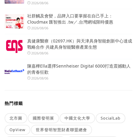
2026/08/06
社群觸及會變，品牌入口要掌握在自己手上：
Cloudmax 匯智推出 .tw／.台灣網域限時優惠
2026/08/06
真健康醫療（02697.HK）與天津具身智能創新中心達成
戰略合作 共建具身智能醫療產業生態
2026/08/06
陳嘉樺Ella選擇Sennheiser Digital 6000打造震撼動人
的青春狂歡
2026/08/06
熱門標籤
北市圖
國際發明展
中國文化大學
SocialLab
OpView
世界發明智慧財產聯盟總會